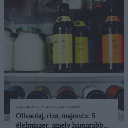
2026. JÚLIUS 18. ● OLÁH-BEBESI BORBÁLA
Olívaolaj, rizs, majonéz: 5
Sok alapélelmiszerről hajlamosak vagyunk
élelmiszer, amely hamarabb…
azt gondolni, hogy szinte korlátlan ideig