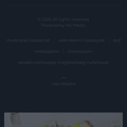
© 2025 All rights reserved.
Powered by
HG Media
.
moderálási szabályzat
adatvédelmi szabályzat
ászf
médiaajánló
impresszum
akadálymentességi megfelelőségi nyilatkozat
Lap tetejére