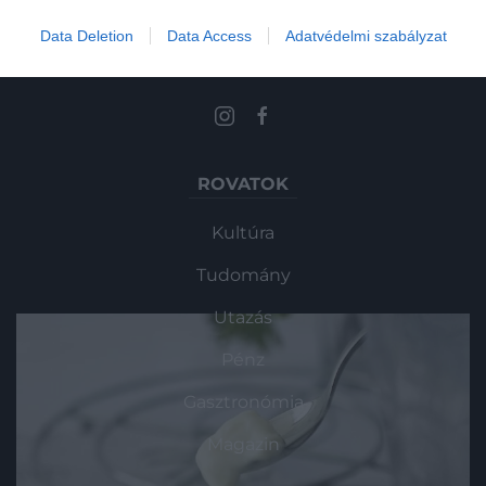
Data Deletion
Data Access
Adatvédelmi szabályzat
Művelődj, szórakozz, kíváncsiskodj, kóstolgass
és ismerd meg a Hamu és Gyémánt világát!
ROVATOK
Kultúra
Tudomány
Utazás
Pénz
Gasztronómia
Magazin