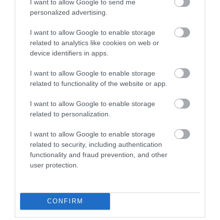
I want to allow Google to send me
personalized advertising.
I want to allow Google to enable storage
related to analytics like cookies on web or
device identifiers in apps.
2025. NOVEMBER 23. ● HAMU ÉS GYÉMÁNT
Michelin-csillagos omlett:
I want to allow Google to enable storage
A tökéletes omlett elsőre gyerekjátéknak
ettől a hozzávalótól lesz…
related to functionality of the website or app.
tűnik: néhány tojás, egy serpenyő, egy
kevés vaj. A valóságban azonban ez az
I want to allow Google to enable storage
HAMU ÉS GYÉMÁNT
egyik legszeszélyesebb alapfogás: ha túl
related to personalization.
sokáig sütjük, gumis lesz, ha túl rövid
ideig, kellemetlenül folyós marad. José
I want to allow Google to enable storage
related to security, including authentication
Andrés, Michelin-csillagos éttermek séfje
functionality and fraud prevention, and other
most egy meglepően…
user protection.
CONFIRM