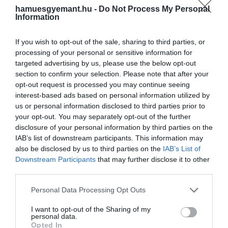
hamuesgyemant.hu -
Do Not Process My Personal
Information
2026. MÁJUS 13. ● OLÁH-BEBESI BORBÁLA
A 19. századi majonéz sokkal
A majonézt ma legtöbben
If you wish to opt-out of the sale, sharing to third parties, or
finomabb lehetett, mint a…
késztermékként ismerjük, pedig
processing of your personal or sensitive information for
targeted advertising by us, please use the below opt-out
eredetileg frissen kevert, kifinomult
OLÁH-BEBESI BORBÁLA
section to confirm your selection. Please note that after your
francia mártás volt. Egy 1828-as recept
opt-out request is processed you may continue seeing
alapján a 19. századi változat
interest-based ads based on personal information utilized by
tárkonyecettel, olívaolajjal és
us or personal information disclosed to third parties prior to
tojássárgájával készült, ezért jóval…
your opt-out. You may separately opt-out of the further
disclosure of your personal information by third parties on the
IAB’s list of downstream participants. This information may
also be disclosed by us to third parties on the
IAB’s List of
Downstream Participants
that may further disclose it to other
third parties.
Please note that this website/app uses one or more Google
Personal Data Processing Opt Outs
services and may gather and store information including but
not limited to your visit or usage behaviour. You may click to
I want to opt-out of the Sharing of my
personal data.
grant or deny consent to Google and its third-party tags to
Opted In