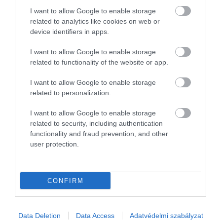
I want to allow Google to enable storage
related to analytics like cookies on web or
Érdemes tehát megfontolni: bár technikailag
device identifiers in apps.
biztonságosak, a legjobb élményt a
6–9 hónapon
belül elfogyasztott
kapszulák nyújtják. Az idő
I want to allow Google to enable storage
múlásával nem a kockázat nő, hanem az élvezet
related to functionality of the website or app.
csökken – és egy jó kávénál ez talán fontosabb, mint
hinnénk.
I want to allow Google to enable storage
related to personalization.
Olvasd el ezt is!
I want to allow Google to enable storage
related to security, including authentication
Csak instant kávéd van otthon? Ezekkel
functionality and fraud prevention, and other
user protection.
a trükkökkel könnyedén felturbózhatod!
A kávé ezer arca: 5 különleges
kávéélmény a világ körül
CONFIRM
A kávé lassíthatja a nők öregedését –
állítják tudósok
Data Deletion
Data Access
Adatvédelmi szabályzat