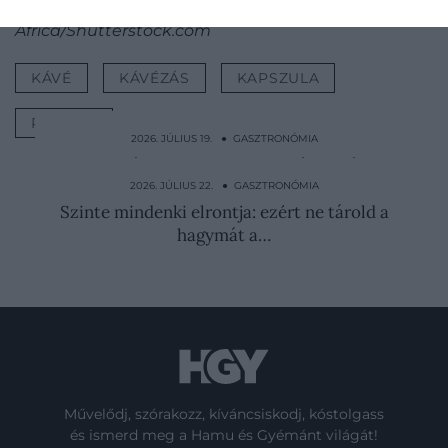
Nyitókép:
Kávékapszula
/ New
Africa/Shutterstock.com
KÁVÉ
KÁVÉZÁS
KAPSZULA
ROMLÁS
2026. JÚLIUS 19. ● GASZTRONÓMIA
A fogyásban is segíthet a nyár diétás
kedvence, a fekete…
2026. JÚLIUS 22. ● GASZTRONÓMIA
Szinte mindenki elrontja: ezért ne tárold a
hagymát a…
Művelődj, szórakozz, kíváncsiskodj, kóstolgass
és ismerd meg a Hamu és Gyémánt világát!