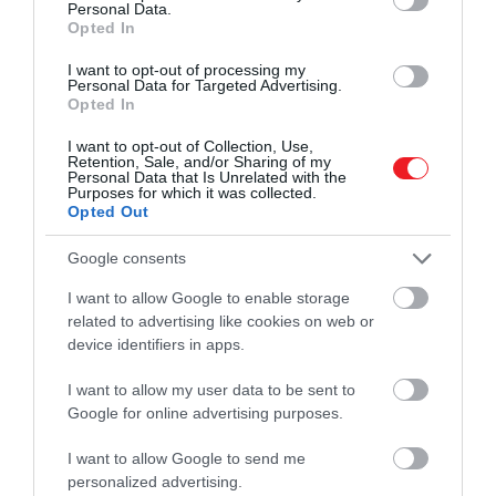
Personal Data.
zavarokat, gyomorégést, fekélyeket és húgyúti
Opted In
fertőzéseket is okozhat. Ezért is hangsúlyozzuk
tehát, hogy a szabály: először víz, utána kávé!
I want to opt-out of processing my
Personal Data for Targeted Advertising.
Opted In
4. Védi a fogakat
I want to opt-out of Collection, Use,
Retention, Sale, and/or Sharing of my
A kávéban található
tannin
nevű anyag sárgás
Personal Data that Is Unrelated with the
Purposes for which it was collected.
elszíneződést okoz a fogakon, de ha 15 perccel a
Opted Out
kávé előtt vizet iszunk, védőréteg képződik a
felszínükön – ez pedig csökkenti az elszíneződés
Google consents
esélyét.
I want to allow Google to enable storage
related to advertising like cookies on web or
5. A víz jobbá teszi a kávé ízét
device identifiers in apps.
I want to allow my user data to be sent to
A víz semlegesíti a szájban maradt ízeket, így amikor
Google for online advertising purposes.
végre megisszuk a kávét, az sokkal finomabbnak
tűnik. Épp ezért van az, hogy a legjobb kávézókban
I want to allow Google to send me
és éttermekben csapvizet vagy egy kis pohár
personalized advertising.