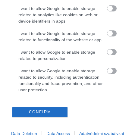
frissítő szódát is kapunk a csésze kávénk mellé.
I want to allow Google to enable storage
6. Megelőzi a koffein okozta „zuhanást”
related to analytics like cookies on web or
device identifiers in apps.
A kávé utáni hirtelen fáradtságot az elnyújtott
I want to allow Google to enable storage
hatású teobromin nevű vegyület okozza, amely kb.
related to functionality of the website or app.
25 perccel a kávé után kezd hatni. Ha előtte (és
közben is) iszunk vizet, kisebb eséllyel jön a „koffein-
I want to allow Google to enable storage
related to personalization.
kómának” nevezett levertség érzése.
I want to allow Google to enable storage
Figyelmedbe ajánljuk!
related to security, including authentication
Itt a túraszezon: 4 hordozható kávéfőző,
functionality and fraud prevention, and other
user protection.
ha az erdő közepén is a legjobb
eszpresszót innád
CONFIRM
Data Deletion
Data Access
Adatvédelmi szabályzat