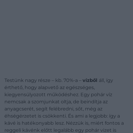
Testünk nagy része – kb. 70%-a –
vízből
áll, így
érthető, hogy alapvető az egészséges,
kiegyensúlyozott működéshez. Egy pohár víz
nemcsak a szomjunkat oltja, de beindítja az
anyagcserét, segít felébredni, sőt, még az
éhségérzetet is csökkenti. És ami a legjobb: így a
kávé is hatékonyabb lesz. Nézzük is, miért fontos a
reggeli kávénk előtt legalább egy pohár vizet is