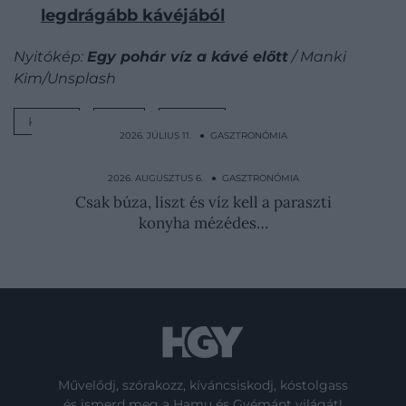
legdrágább kávéjából
Nyitókép:
Egy pohár víz a kávé előtt
/ Manki
Kim/Unsplash
KÁVÉ
VÍZ
LISTA
2026. JÚLIUS 11. ● GASZTRONÓMIA
Tényleg egészségesebb, ami gluténmentes?
Közel sem biztos
2026. AUGUSZTUS 6. ● GASZTRONÓMIA
Csak búza, liszt és víz kell a paraszti
konyha mézédes…
Művelődj, szórakozz, kíváncsiskodj, kóstolgass
és ismerd meg a Hamu és Gyémánt világát!