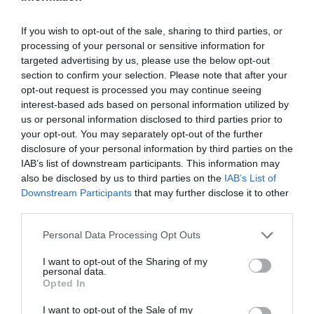
koffein vízhajtó hatású, azaz még inkább kiszárít,
If you wish to opt-out of the sale, sharing to third parties, or
főleg egy éjszakai vízmentes időszak után. Ha előbb
processing of your personal or sensitive information for
vizet iszunk, jobban fog esni a kávé, és a koffein
targeted advertising by us, please use the below opt-out
hatása is erősebb lesz.
section to confirm your selection. Please note that after your
opt-out request is processed you may continue seeing
interest-based ads based on personal information utilized by
Ez is érdekelhet!
us or personal information disclosed to third parties prior to
Az idei Biennálén a velencei csatornák
your opt-out. You may separately opt-out of the further
vizéből főzik a kávét
disclosure of your personal information by third parties on the
IAB’s list of downstream participants. This information may
also be disclosed by us to third parties on the
IAB’s List of
Downstream Participants
that may further disclose it to other
third parties.
3. Védi az emésztőrendszert és a
Please note that this website/app uses one or more Google
szervezet egyensúlyát
Personal Data Processing Opt Outs
services and may gather and store information including but
not limited to your visit or usage behaviour. You may click to
I want to opt-out of the Sharing of my
personal data.
Reggel a szervezet dehidratált állapotban van, és ha
grant or deny consent to Google and its third-party tags to
Opted In
ilyenkor üres gyomorra kávézunk, az fokozza a
use your data for below specified purposes in below Google
gyomorsavtermelést – ez hosszú távon emésztési
consent section.
I want to opt-out of the Sale of my