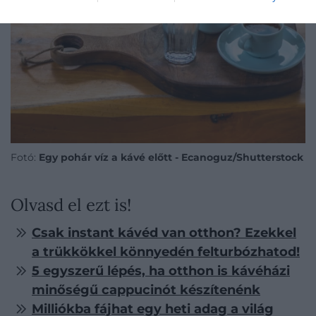
Fotó:
Egy pohár víz a kávé előtt - Ecanoguz/Shutterstock
Olvasd el ezt is!
Csak instant kávéd van otthon? Ezekkel
a trükkökkel könnyedén felturbózhatod!
5 egyszerű lépés, ha otthon is kávéházi
minőségű cappucinót készítenénk
Milliókba fájhat egy heti adag a világ