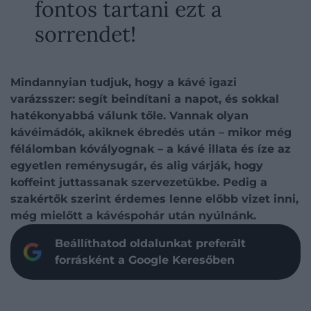
fontos tartani ezt a
sorrendet!
Mindannyian tudjuk, hogy a kávé igazi
varázsszer: segít beindítani a napot, és sokkal
hatékonyabbá válunk tőle. Vannak olyan
kávéimádók, akiknek ébredés után – mikor még
félálomban kóvályognak – a kávé illata és íze az
egyetlen reménysugár, és alig várják, hogy
koffeint juttassanak szervezetükbe. Pedig a
szakértők szerint érdemes lenne előbb vizet inni,
még mielőtt a kávéspohár után nyúlnánk.
Beállíthatod oldalunkat preferált
forrásként a Google Keresőben