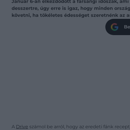
Január 6-án elkezdődött a farsangi időszak, ami 
desszertre, úgy erre is igaz, hogy minden orsz
követni, ha tökéletes édességet szeretnénk az as
Be
A
Drive
számol be arról, hogy az eredeti fánk receptj