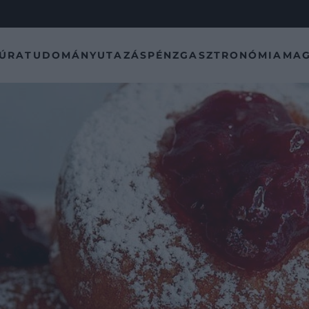
TÚRA
TUDOMÁNY
UTAZÁS
PÉNZ
GASZTRONÓMIA
MAG