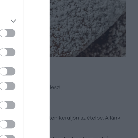
ett fánk is mennyei lesz!
álisabb hőmérsékleten kerüljön az ételbe. A fánk