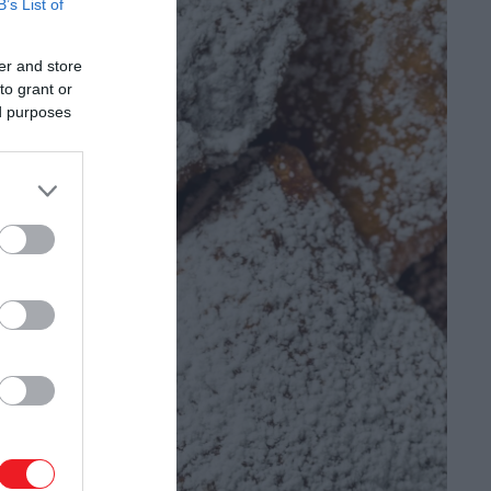
B’s List of
er and store
to grant or
ed purposes