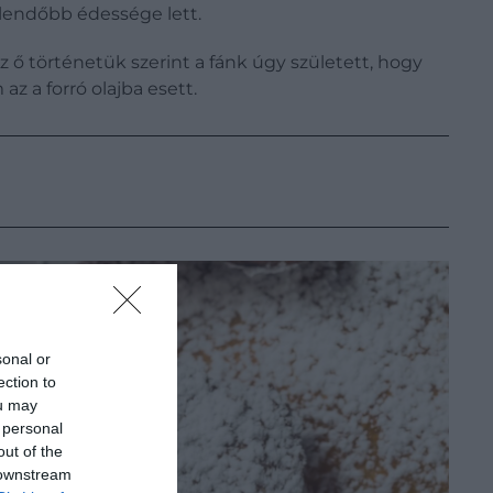
elendőbb édessége lett.
 ő történetük szerint a fánk úgy született, hogy
az a forró olajba esett.
sonal or
ection to
ou may
 personal
out of the
 downstream