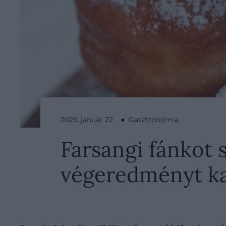
2025. január 22. ● Gasztronómia
Farsangi fánkot 
végeredményt k