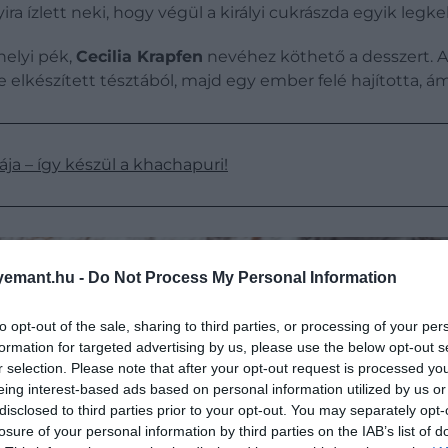
a ízlett neki, hogy végül a királyi cukrászda egyik legk
helyi pék,
Cecilia Krapfen
nevéhez köthető a desszert. Az
elkészített tésztából, majd egy ember felé hajította, ám 
ja – így készül a khachapuri!
emant.hu -
Do Not Process My Personal Information
to opt-out of the sale, sharing to third parties, or processing of your per
formation for targeted advertising by us, please use the below opt-out s
r selection. Please note that after your opt-out request is processed y
eing interest-based ads based on personal information utilized by us or
disclosed to third parties prior to your opt-out. You may separately opt-
losure of your personal information by third parties on the IAB’s list of