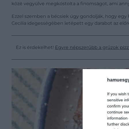
közé vegyülve megkóstolta a finomságot, ami annyir
Ezzel szemben a bécsiek úgy gondolják, hogy egy 
Cecilia idegességében letépett egy darabot az előre 
Ez is érdekelhet!
Egyre népszerűbb a grúzok pizzá
hamuesgy
If you wish 
sensitive in
confirm you
continue se
information 
further disc