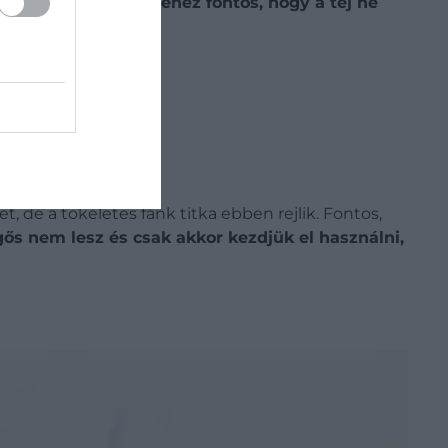
t tészta elkészítéséhez fontos, hogy a tej ne
.
, de a tökéletes fánk titka ebben rejlik. Fontos,
gős nem lesz és csak akkor kezdjük el használni,