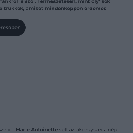
ánkról is szól. Természetesen, mint oly’ sok
vető trükkök, amiket mindenképpen érdemes
Keresőben
szerint
Marie Antoinette
volt az, aki egyszer a nép