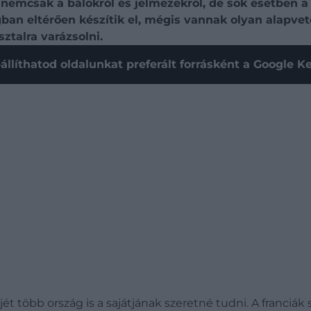
nemcsak a bálokról és jelmezekről, de sok esetben a f
ágban eltérően készítik el, mégis vannak olyan alap
ztalra varázsolni.
állíthatod oldalunkat preferált forrásként a Google 
ét több ország is a sajátjának szeretné tudni. A franciák 