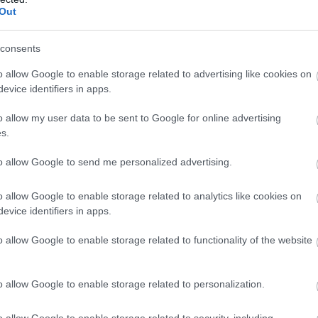
Out
consents
o allow Google to enable storage related to advertising like cookies on
evice identifiers in apps.
o allow my user data to be sent to Google for online advertising
s.
etére nagy hangsúlyt kell fektetni
to allow Google to send me personalized advertising.
o allow Google to enable storage related to analytics like cookies on
olyan alapvető lépések, amiket betartva az általunk készít
evice identifiers in apps.
o allow Google to enable storage related to functionality of the website
figyelmet igényel az, hogy minden alapanyag a legoptim
o allow Google to enable storage related to personalization.
őből áll.
o allow Google to enable storage related to security, including