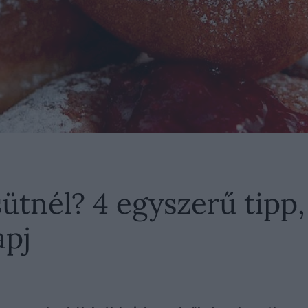
sütnél? 4 egyszerű tipp
apj