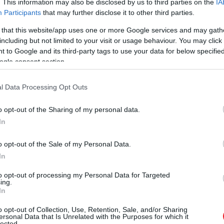
. This information may also be disclosed by us to third parties on the
IA
Participants
that may further disclose it to other third parties.
 that this website/app uses one or more Google services and may gath
including but not limited to your visit or usage behaviour. You may click 
 to Google and its third-party tags to use your data for below specifi
ogle consent section.
l Data Processing Opt Outs
o opt-out of the Sharing of my personal data.
In
o opt-out of the Sale of my Personal Data.
In
to opt-out of processing my Personal Data for Targeted
ing.
In
o opt-out of Collection, Use, Retention, Sale, and/or Sharing
ersonal Data that Is Unrelated with the Purposes for which it
lected.