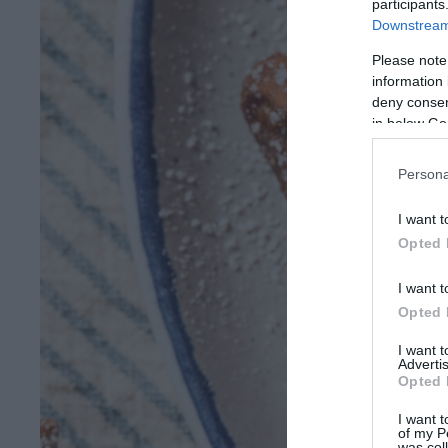
participants
Downstream 
Please note
information 
deny consent
in below Go
Persona
I want t
Opted 
I want t
Opted 
I want 
Advertis
Opted 
I want t
of my P
was col