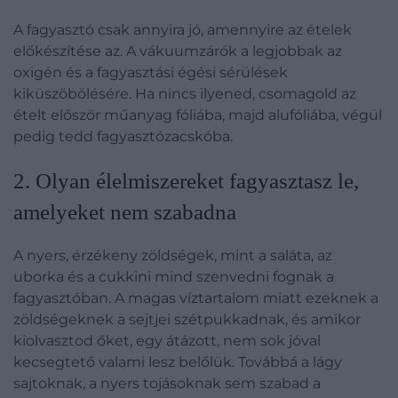
A fagyasztó csak annyira jó, amennyire az ételek
előkészítése az. A vákuumzárók a legjobbak az
oxigén és a fagyasztási égési sérülések
kiküszöbölésére. Ha nincs ilyened, csomagold az
ételt először műanyag fóliába, majd alufóliába, végül
pedig tedd fagyasztózacskóba.
​2. Olyan élelmiszereket fagyasztasz le,
amelyeket nem szabadna
A nyers, érzékeny zöldségek, mint a saláta, az
uborka és a cukkini mind szenvedni fognak a
fagyasztóban. A magas víztartalom miatt ezeknek a
zöldségeknek a sejtjei szétpukkadnak, és amikor
kiolvasztod őket, egy átázott, nem sok jóval
kecsegtető valami lesz belőlük. Továbbá a lágy
sajtoknak, a nyers tojásoknak sem szabad a