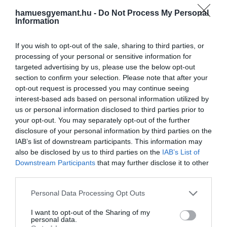
hamuesgyemant.hu -
Do Not Process My Personal
Information
If you wish to opt-out of the sale, sharing to third parties, or
processing of your personal or sensitive information for
targeted advertising by us, please use the below opt-out
Fotó:
Shutterstock
section to confirm your selection. Please note that after your
opt-out request is processed you may continue seeing
Ha azt szeretnéd, hogy a fagyasztód megfelelően
interest-based ads based on personal information utilized by
tárolja az élelmiszereket, akkor a megfelelő
us or personal information disclosed to third parties prior to
hőmérsékletre kell lennie állítva. A legtöbb
your opt-out. You may separately opt-out of the further
fagyasztót -17 fokra állítják be, ami az élelmiszerek
disclosure of your personal information by third parties on the
IAB’s list of downstream participants. This information may
fagyasztásához szükséges optimális hőmérséklet. A
also be disclosed by us to third parties on the
IAB’s List of
-17, -18 fok közötti ingadozás biztonságos, de a
Downstream Participants
that may further disclose it to other
legjobb eredmény érdekében válaszd a hidegebb
third parties.
opciót.
Please note that this website/app uses one or more Google
Personal Data Processing Opt Outs
​4. Nem nézed át rendszeresen a
services and may gather and store information including but
not limited to your visit or usage behaviour. You may click to
I want to opt-out of the Sharing of my
fagyasztót
personal data.
grant or deny consent to Google and its third-party tags to