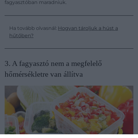
fagyasztóban maradniuk.
Ha tovább olvasnál:
Hogyan tároljuk a húst a
hűtőben?
​3. A fagyasztó nem a megfelelő
hőmérsékletre van állítva