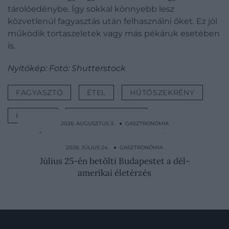
tárolóedénybe. Így sokkal könnyebb lesz
közvetlenül fagyasztás után felhasználni őket. Ez jól
működik tortaszeletek vagy más pékáruk esetében
is.
Nyitókép: Fotó: Shutterstock
FAGYASZTÓ
ÉTEL
HŰTŐSZEKRÉNY
KONYHA
GASZTRONÓMIA
2026. AUGUSZTUS 3. ● GASZTRONÓMIA
Így szúrhatjuk ki időben, ha túlárazott
étterembe ültünk be
2026. JÚLIUS 24. ● GASZTRONÓMIA
Július 25-én betölti Budapestet a dél-
amerikai életérzés