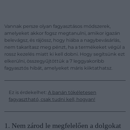
Vannak persze olyan fagyasztásos módszerek,
amelyeket akkor fogsz megtanulni, amikor igazán
belevágsz, és rájössz, hogy hiába a nagybevásárlás,
nem takarítasz meg pénzt, ha a termékeket végül a
rossz kezelés miatt ki kell dobni. Hogy segítsünk ezt
elkerülni, összegyűjtöttük a 7 leggyakoribb
fagyasztós hibát, amelyeket máris kiiktathatsz.
Ez is érdekelhet:
A banán tökéletesen
fagyasztható, csak tudni kell, hogyan!
1. Nem zárod le megfelelően a dolgokat