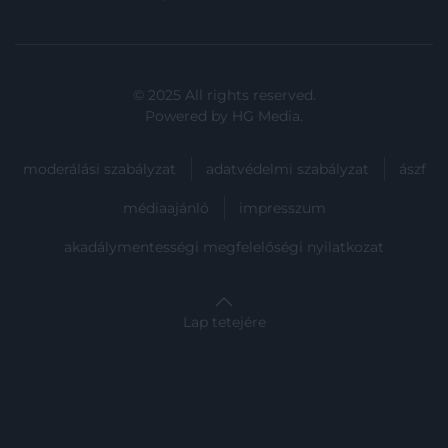
© 2025 All rights reserved.
Powered by
HG Media
.
moderálási szabályzat
adatvédelmi szabályzat
ászf
médiaajánló
impresszum
akadálymentességi megfelelőségi nyilatkozat
Lap tetejére