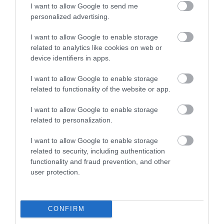
lévő tárolóedényekben, ezért mindenképpen
I want to allow Google to send me
personalized advertising.
címkézz fel és dátumozz mindent, amit tárolsz,
hogy tudd, meddig használhatod fel őket, és hogy
I want to allow Google to enable storage
tudd, mikor van itt az ideje, hogy kidobáld őket.
related to analytics like cookies on web or
Amikor valami újat teszel be, azt lehetőség szerint
device identifiers in apps.
tedd egy régebbi, azonos vagy hasonló termék
mögé vagy alá. Így a legrégebbi tételeket fogod
I want to allow Google to enable storage
related to functionality of the website or app.
először felhasználni. Ha van elég hely, használj
fagyasztótartályokat a fagyasztó rendszerezéséhez,
I want to allow Google to enable storage
hogy könnyebben megtaláld a tételeket.
related to personalization.
​6. Forró dolgokat teszel a fagyasztóba
I want to allow Google to enable storage
related to security, including authentication
functionality and fraud prevention, and other
Az élelmiszerbiztonság kulcsa a megfelelő
user protection.
hőmérséklet. Az élelmiszereket
szobahőmérsékletre kell hűteni, majd ha
lehetséges, a hűtőszekrényben teljesen lehűteni,
CONFIRM
mielőtt a fagyasztóba kerülnének. Ha meleg vagy
forró ételt teszel a fagyasztóba, az megemelheti a