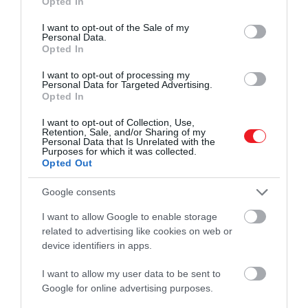
Opted In
use your data for below specified purposes in below Google
consent section.
Évente kétszer ki kell takarítania a fagyasztót, hogy
I want to opt-out of the Sale of my
Personal Data.
az élelmiszereket addig használd fel, amíg jó
Opted In
állapotban vannak. Általánosságban elmondható,
I want to opt-out of processing my
hogy amennyiben megfelelően vannak előkészítve,
Personal Data for Targeted Advertising.
becsomagolva és lezárva, a gyümölcsöket,
Opted In
zöldségeket és sütőipari alapanyagokat 8-12
I want to opt-out of Collection, Use,
hónapig, a baromfit 6-9 hónapig, a halakat 3-6
Retention, Sale, and/or Sharing of my
hónapig, a darált húsokat 3-4 hónapig, a pácolt
Personal Data that Is Unrelated with the
Purposes for which it was collected.
húsokat 1-2 hónapig, a kereskedelmi forgalomban
Opted Out
kapható fagyasztott termékeket pedig 1-2 hónapig
tárolhatod biztonságosan. A rendszeres takarítással
Google consents
elkerülheted az élelmiszerpazarlást.
I want to allow Google to enable storage
related to advertising like cookies on web or
​5. Nem címkézed fel és rendszerezed a
device identifiers in apps.
tételeket
I want to allow my user data to be sent to
Google for online advertising purposes.
Túl könnyű elfelejteni, hogy mi van a fagyasztóban