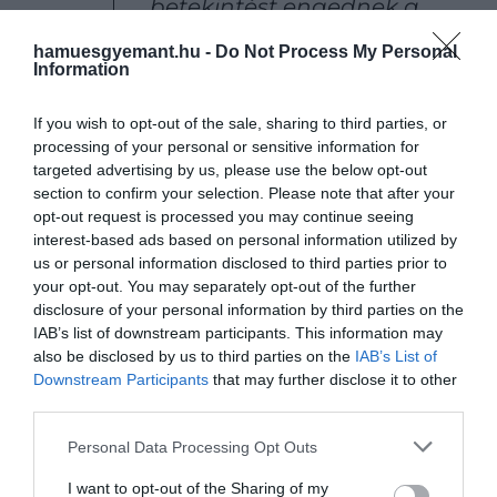
betekintést engednek a
borok világába. Másfelől
hamuesgyemant.hu -
Do Not Process My Personal
Information
pedig, habár nem olyan
egyszerű kategorizálásuk, az
If you wish to opt-out of the sale, sharing to third parties, or
emberi ízjellemzések
processing of your personal or sensitive information for
közvetlen, részletes, direkt
targeted advertising by us, please use the below opt-out
section to confirm your selection. Please note that after your
megértést biztosítanak egy
opt-out request is processed you may continue seeing
bor profiljáról
interest-based ads based on personal information utilized by
us or personal information disclosed to third parties prior to
your opt-out. You may separately opt-out of the further
disclosure of your personal information by third parties on the
– fejtette ki a projekt egyik magyar résztvevője, aki
IAB’s list of downstream participants. This information may
szerint ezt a fenti két forrást összevetve igyekeztek
also be disclosed by us to third parties on the
IAB’s List of
Downstream Participants
that may further disclose it to other
információkban gazdag adathalmazt megalkotni.
third parties.
Máshol is kutatnak összefüggéseket
Please note that this website/app uses one or more Google
Personal Data Processing Opt Outs
services and may gather and store information including but
not limited to your visit or usage behaviour. You may click to
I want to opt-out of the Sharing of my