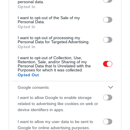
personal data.
grant or deny consent to Google and its third-party tags to
Opted In
use your data for below specified purposes in below Google
consent section.
I want to opt-out of the Sale of my
Personal Data.
Opted In
I want to opt-out of processing my
Personal Data for Targeted Advertising.
Opted In
I want to opt-out of Collection, Use,
Retention, Sale, and/or Sharing of my
Personal Data that Is Unrelated with the
Purposes for which it was collected.
Opted Out
Fotó:
Scott Warman/Unsplash
Google consents
I want to allow Google to enable storage
A Genfi Egyetemen a vörösborokat illetően
related to advertising like cookies on web or
végeztek olyan kutatásokat, amelyek azok kémiai
device identifiers in apps.
összetételét elemezte. A kutatás azt is vizsgálta,
hogy léteznek-e matematikailag kimutatható közös
I want to allow my user data to be sent to
jellemzők egy-egy birtok borai között. Ezen kívül
Google for online advertising purposes.