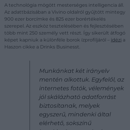
A technológia mögött mesterséges intelligencia áll.
Az adattbázisában a Vivino oldalról gyűjtött mintegy
900 ezer borcímke és 825 ezer borértékelés
szerepel. Az eszköz tesztelésében és fejlesztésében
több mint 250 személy vett részt. Így sikerült átfogó
képet kapniuk a különféle borok ízprofiljáról –
idézi
a
Haszon cikke a Drinks Businesst.
Munkánkat két irányelv
mentén alkottuk. Egyfelől, az
internetes fotók, vélemények
jól skálázható adatforrást
biztosítanak, melyek
egyszerű, mindenki által
elérhető, sokszínű