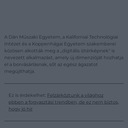
A Dán Műszaki Egyetem, a Kaliforniai Technológiai
Intézet és a Koppenhágai Egyetem szakemberei
közösen alkották meg a „digitális íztérképnek" is
nevezett alkalmazást, amely új dimenzióját hozhatja
el a borvásárlásnak, sőt az egész ágazatot
megújíthatja.
Ez is érdekelhet:
Felzárkóztunk a világhoz
ebben a fogyasztási trendben, de ez nem biztos,
hogy jó hír