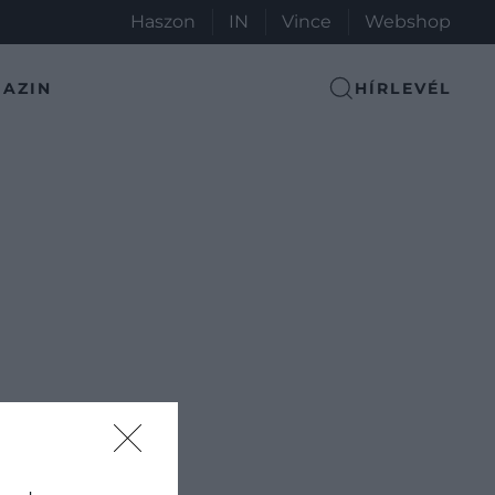
Haszon
IN
Vince
Webshop
AZIN
HÍRLEVÉL