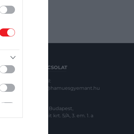
KAPCSOLAT
Email:
info@hamuesgyemant.hu
Cím:
1024 Budapest,
Margit krt. 5/A, 3. em. 1. a