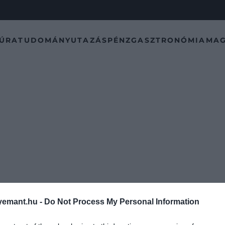
TÚRA
TUDOMÁNY
UTAZÁS
PÉNZ
GASZTRONÓMIA
MAG
emant.hu -
Do Not Process My Personal Information