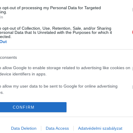
to opt-out of processing my Personal Data for Targeted
2023. JANUÁR 20. ● HAMU ÉS GYÉMÁNT
ing.
Közöttük vagy? 5-ből 4
In
Ma már brutális mennyiségű
ember egyetlen szempont
o opt-out of Collection, Use, Retention, Sale, and/or Sharing
borválasztékkal szembesülhetünk a
ersonal Data that Is Unrelated with the Purposes for which it
boltok polcain, ami miatt a
alapján…
lected.
Out
borokban nem feltétlen jártas
HAMU ÉS GYÉMÁNT
fogyasztók igyekeznek valamilyen
consents
kapaszkodót keresni. Egy
felmérésből pedig ki is derült, mi az,
K
HG MEDIA
o allow Google to enable storage related to advertising like cookies on
ami a legjobban befolyásolja a
evice identifiers in apps.
vásárlókat egy bor megvételekor.
Magazin-előfizetés
o allow my user data to be sent to Google for online advertising
y
Haszon
s.
In
to allow Google to send me personalized advertising.
CONFIRM
Vince
o allow Google to enable storage related to analytics like cookies on
evice identifiers in apps.
ómia
Data Deletion
Data Access
Adatvédelmi szabályzat