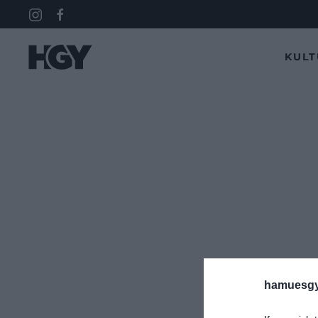
KUL
hamuesgy