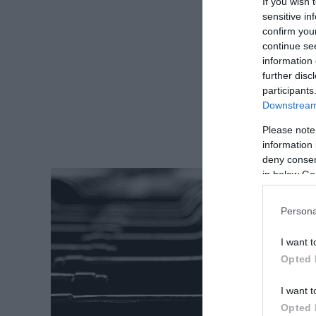
If you wish 
sensitive in
confirm you
continue se
information 
further disc
participants
Downstream 
Please note
information 
deny consent
in below Go
Persona
I want t
Opted 
I want t
Opted 