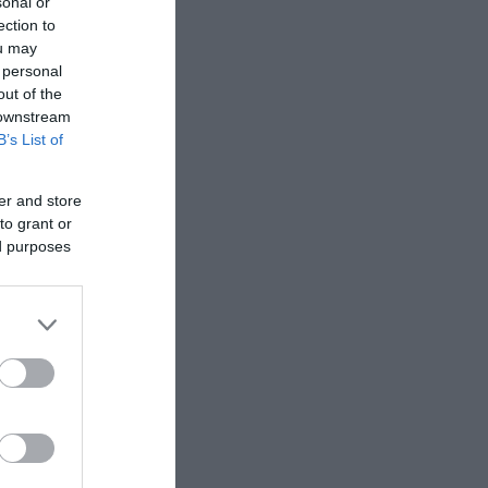
sonal or
ection to
ou may
 personal
out of the
 downstream
B’s List of
er and store
to grant or
ed purposes