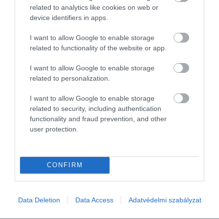
related to analytics like cookies on web or
device identifiers in apps.
I want to allow Google to enable storage
2026. MÁRCIUS 4. ● HAMU ÉS GYÉMÁNT
related to functionality of the website or app.
Érkezik az egészségügyi
Egyre többen fordulnak a mesterséges
I want to allow Google to enable storage
problémákra szakosodott
intelligenciához, ha egészségügyi
related to personalization.
kérdésük merül fel. Emiatt eg új irány
ChatGPT…
rajzolódik ki: megjelentek azok a
I want to allow Google to enable storage
HAMU ÉS GYÉMÁNT
chatbotok, amelyeket kifejezetten orvosi
related to security, including authentication
functionality and fraud prevention, and other
témákra fejlesztettek, és amelyek már
user protection.
nem csupán általános válaszokat…
CONFIRM
Data Deletion
Data Access
Adatvédelmi szabályzat