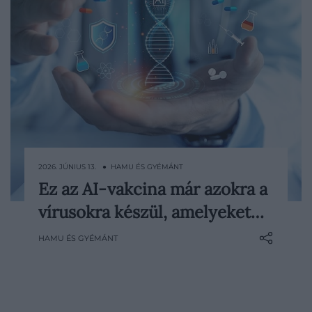
2026. JÚNIUS 13. ● HAMU ÉS GYÉMÁNT
Ez az AI-vakcina már azokra a
A koronavírus-járvány óta pontosan
vírusokra készül, amelyeket…
tudjuk, milyen gyorsan képes
megváltozni az életünk egy új vírus miatt.
HAMU ÉS GYÉMÁNT
A vakcinák fejlesztése időt igényel, a
kórokozók viszont nem várnak. Éppen
ezért számít izgalmas előrelépésnek, hogy
cambridge-i kutatók először…