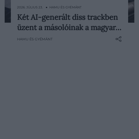
2026. JÚLIUS 23. ● HAMU ÉS GYÉMÁNT
Két AI-generált diss trackben
Jogi eljárást indított a Tipton Eyeworks
üzent a másolóinak a magyar…
egy spanyol szemüvegcéggel szemben. A
több mint 25 éve épülő magyar márka
HAMU ÉS GYÉMÁNT
szerint nemcsak a termékeit, hanem a
teljes koncepcióját próbálják…