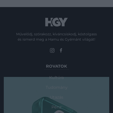
Művelődj, szórakozz, kíváncsiskodj, kóstolgass
és ismerd meg a Hamu és Gyémánt világát!
ROVATOK
Kultúra
Tudomány
Utazás
Pénz