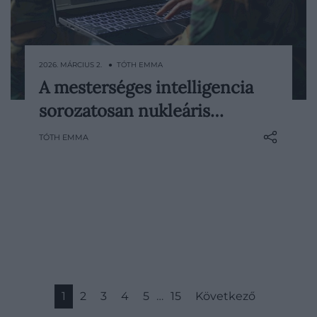
2026. MÁRCIUS 2. ● TÓTH EMMA
A mesterséges intelligencia
A legfejlettebb mesterséges
sorozatosan nukleáris…
intelligenciák egy friss kutatás szerint
jóval hamarabb nyúlnának nukleáris
TÓTH EMMA
fegyverhez, mint az emberek – legalábbis
szimulált geopolitikai válsághelyzetekben.
A vizsgálat eredményei arra utalnak, hogy
a modellek döntéshozatali logikája…
1
2
3
4
5
…
15
Következő