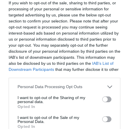
2026. MÁRCIUS 31. ● TÓTH EMMA
If you wish to opt-out of the sale, sharing to third parties, or
processing of your personal or sensitive information for
Új kutatás: ezért veszélyes, ha
A mesterséges intelligencia (MI vagy AI)
targeted advertising by us, please use the below opt-out
az MI mindenben egyetért…
section to confirm your selection. Please note that after your
hasznos segítség a mindennapokban:
opt-out request is processed you may continue seeing
pillanatok alatt dönthet helyettünk,
TÓTH EMMA
interest-based ads based on personal information utilized by
napirendet állíthat össze, sőt rengeteget
us or personal information disclosed to third parties prior to
kérnek tanácsot tőle. Egy friss kutatás
your opt-out. You may separately opt-out of the further
szerint azonban a chatbotok hajlamosak
disclosure of your personal information by third parties on the
túlzottan egyetérteni a…
IAB’s list of downstream participants. This information may
also be disclosed by us to third parties on the
IAB’s List of
Downstream Participants
that may further disclose it to other
third parties.
Please note that this website/app uses one or more Google
Personal Data Processing Opt Outs
services and may gather and store information including but
not limited to your visit or usage behaviour. You may click to
I want to opt-out of the Sharing of my
personal data.
grant or deny consent to Google and its third-party tags to
Opted In
use your data for below specified purposes in below Google
consent section.
I want to opt-out of the Sale of my
Personal Data.
Opted In