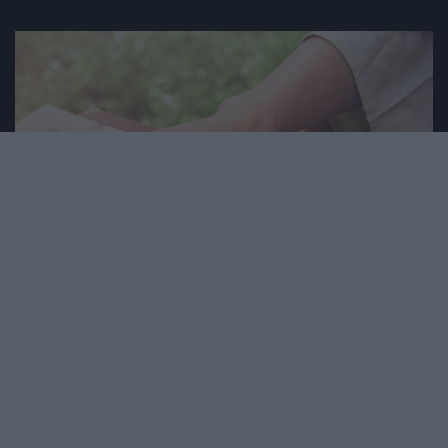
2026. FEBRUÁR 13. ● HAMU ÉS GYÉMÁNT
Római kori társasjáték