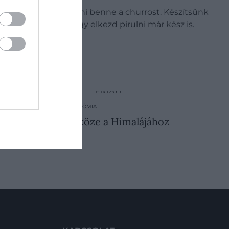
al meg tudjuk forgatni benne a churrost. Készítsünk
l sokáig sütni, ahogy elkezd pirulni már kész is.
CUKRÁSZAT
FINOM
. AUGUSZTUS 10. ● GASZTRONÓMIA
 valójában semmi köze a Himalájához