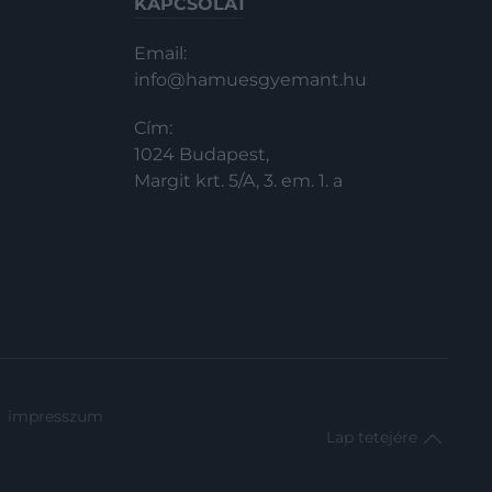
KAPCSOLAT
Email:
info@hamuesgyemant.hu
Cím:
1024 Budapest,
Margit krt. 5/A, 3. em. 1. a
impresszum
Lap tetejére