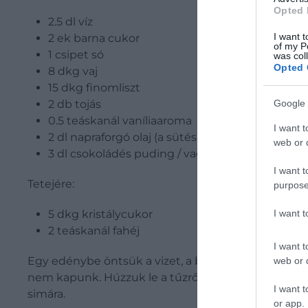
Opted 
2.5 dl víz
I want t
2 ek barna cukor
of my P
1 csipet só
was col
Opted 
8 dkg vaj
15 dkg finomliszt
Google 
2 db tojás
0.5 teáskanál vaníliaaroma
I want t
2 dl napraforgó olaj (a sütéshez)
web or d
3 dl csokoládés puding / vagy két tábla olvaszt
I want t
Tetejére:
purpose
I want 
5 dkg kristálycukor
2 teáskanál fahéj
I want t
Egy edénybe öntsük a vizet, a barna cukrot, a sót és
web or d
nem kapunk. Húzzuk le a tűzről, és hagyjuk hűlni a 
I want t
simára.
or app.