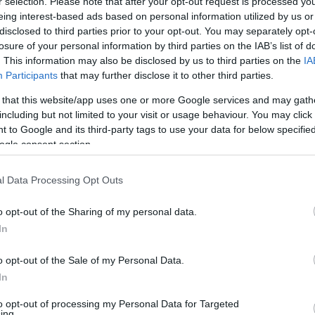
r selection. Please note that after your opt-out request is processed y
eing interest-based ads based on personal information utilized by us or
disclosed to third parties prior to your opt-out. You may separately opt-
losure of your personal information by third parties on the IAB’s list of
. This information may also be disclosed by us to third parties on the
IA
Participants
that may further disclose it to other third parties.
 that this website/app uses one or more Google services and may gath
including but not limited to your visit or usage behaviour. You may click 
 to Google and its third-party tags to use your data for below specifi
ogle consent section.
l Data Processing Opt Outs
o opt-out of the Sharing of my personal data.
ük a leginkább. Az olajban sült tésztarudacskákat cukor
In
) nevű ételek közé sorolják.
o opt-out of the Sale of my Personal Data.
In
to opt-out of processing my Personal Data for Targeted
ing.