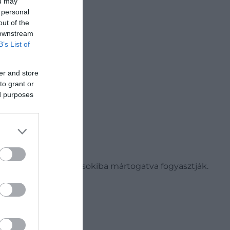
ou may
 personal
out of the
 downstream
B’s List of
er and store
to grant or
ed purposes
ba forgatják, majd csokiba mártogatva fogyasztják.