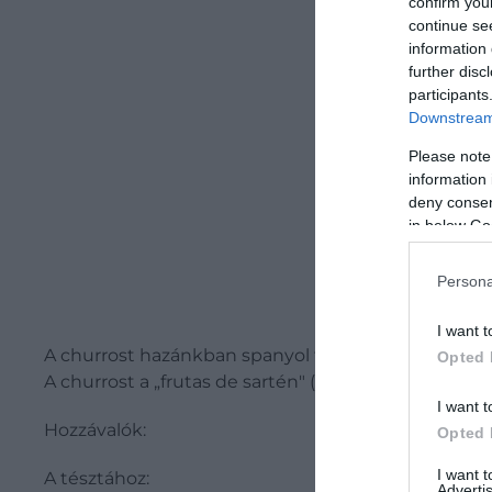
confirm you
continue se
information 
further disc
participants
Downstream 
Please note
information 
deny consent
in below Go
Persona
I want t
A churrost hazánkban spanyol fánkként is ismerhetj
Opted 
A churrost a „frutas de sartén" ( forró olajban sütött
I want t
Hozzávalók:
Opted 
I want 
A tésztához:
Advertis