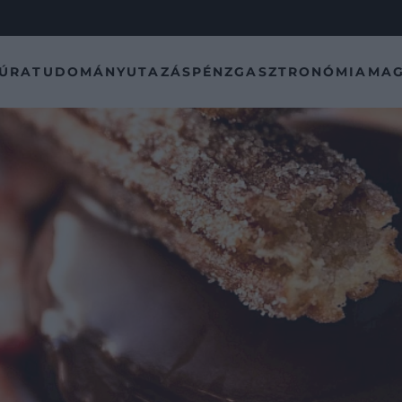
TÚRA
TUDOMÁNY
UTAZÁS
PÉNZ
GASZTRONÓMIA
MAG