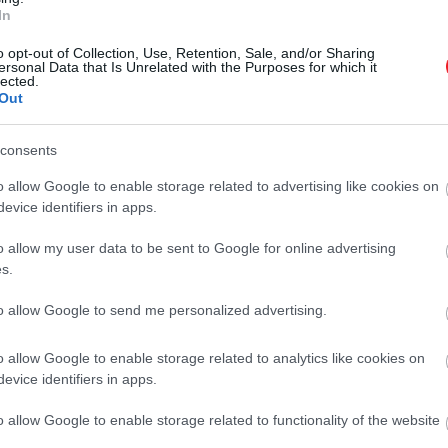
In
o opt-out of Collection, Use, Retention, Sale, and/or Sharing
ersonal Data that Is Unrelated with the Purposes for which it
lected.
Out
consents
o allow Google to enable storage related to advertising like cookies on
evice identifiers in apps.
ott csoki (a mártogatáshoz)
o allow my user data to be sent to Google for online advertising
s.
to allow Google to send me personalized advertising.
o allow Google to enable storage related to analytics like cookies on
 a vajat. Tegyük a tűzre. Amikor felforr, keverjük hozzá 
evice identifiers in apps.
tésztát. Ezután adagoljuk hozzá a tojásokat és a vanília
o allow Google to enable storage related to functionality of the website