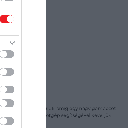
a lisztet, és addig kavarjuk, amíg egy nagy gömböcöt
 kivonatot, ezután robotgép segítségével keverjük