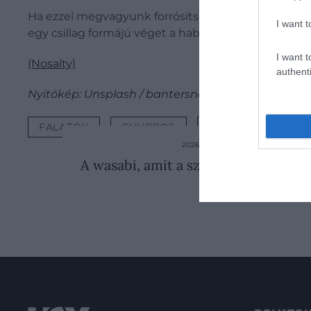
Ha ezzel megvagyunk forrósítsunk olajat és készíts
I want t
egy csillag formájú véget a habzsákra, majd töltsük 
I want t
(Nosalty)
authenti
Nyitókép: Unsplash / bantersnaps
FALATOK
CHURROS
FÁNK
SPANY
2026. AUGUSZTUS 5. ● GASZTRON
A wasabi, amit a szusi mellé eszünk
wasabi