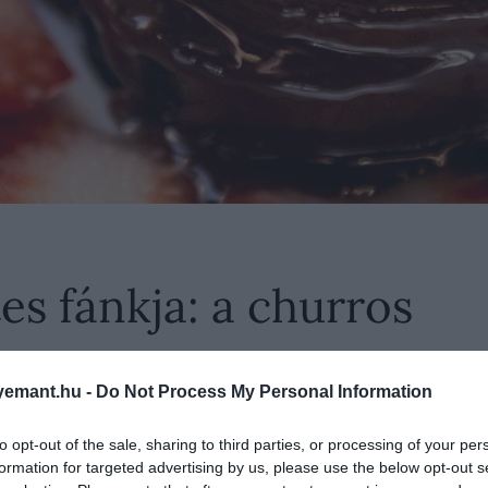
es fánkja: a churros
emant.hu -
Do Not Process My Personal Information
mi az édesszájúak egyik legnagyobb kedvence.
to opt-out of the sale, sharing to third parties, or processing of your per
állíthatod oldalunkat preferált forrásként a Google 
formation for targeted advertising by us, please use the below opt-out s