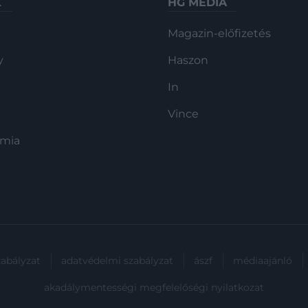
K
HG MEDIA
Magazin-előfizetés
y
Haszon
In
Vince
ómia
zabályzat
adatvédelmi szabályzat
ászf
médiaajánló
akadálymentességi megfelelőségi nyilatkozat