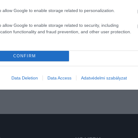
ük elő a fahéjas cukrot, hogy lecsöpögtetés után azonn
o allow Google to enable storage related to personalization.
bele a tésztát, és szépen nyomjuk bele az olajba. Nem kel
o allow Google to enable storage related to security, including
cation functionality and fraud prevention, and other user protection.
CONFIRM
OL
SPANYOLORSZÁG
ÉDESSÉG
DESSZERT
ÓMIA
2026
, minden, csak nem
A himalájai sónak
Data Deletion
Data Access
Adatvédelmi szabályzat