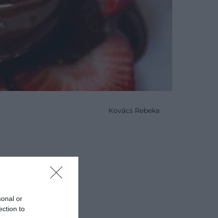
Kovács Rebeka
sonal or
Keresőben
ection to