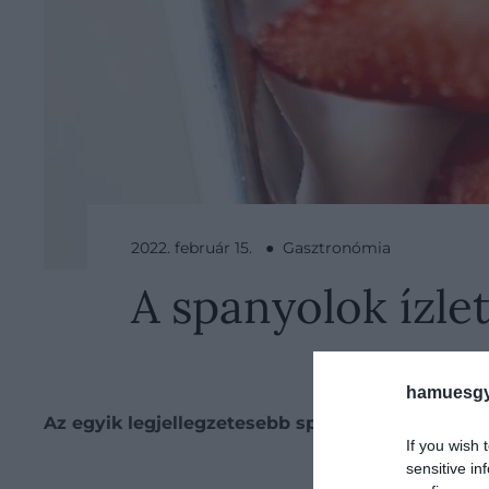
2022. február 15. ● Gasztronómia
A spanyolok ízlet
hamuesgy
Az egyik legjellegzetesebb spanyol desszert, a
If you wish 
Be
sensitive in