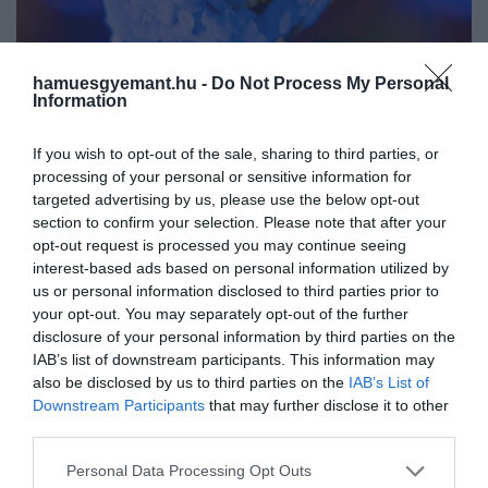
hamuesgyemant.hu -
Do Not Process My Personal
Information
2024. JANUÁR 15. ● HAMU ÉS GYÉMÁNT
If you wish to opt-out of the sale, sharing to third parties, or
processing of your personal or sensitive information for
Ebben a bárban sötétben
A Bompas & Parr designstúdió egy pop-
targeted advertising by us, please use the below opt-out
világító szusikat kóstolhatunk
section to confirm your selection. Please note that after your
up bárt hozott létre, amely sötétben
opt-out request is processed you may continue seeing
világító sushit és koktélokat kínál Abu
HAMU ÉS GYÉMÁNT
interest-based ads based on personal information utilized by
Dhabiban.
us or personal information disclosed to third parties prior to
your opt-out. You may separately opt-out of the further
disclosure of your personal information by third parties on the
IAB’s list of downstream participants. This information may
also be disclosed by us to third parties on the
IAB’s List of
Downstream Participants
that may further disclose it to other
third parties.
Please note that this website/app uses one or more Google
Personal Data Processing Opt Outs