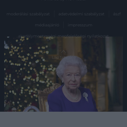
moderálási szabályzat
adatvédelmi szabályzat
ászf
médiaajánló
impresszum
akadálymentességi megfelelőségi nyilatkozat
Lap tetejére