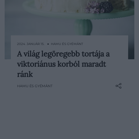
2024. JANUÁR 15. ● HAMU ÉS GYÉMÁNT
A világ legöregebb tortája a
Az 1898-ban készült, meglehetősen jó
viktoriánus korból maradt
állapotban lévő cukrászalkotást az
Angliában található Hampshire-i Willis
ránk
Múzeumban őrzik.
HAMU ÉS GYÉMÁNT