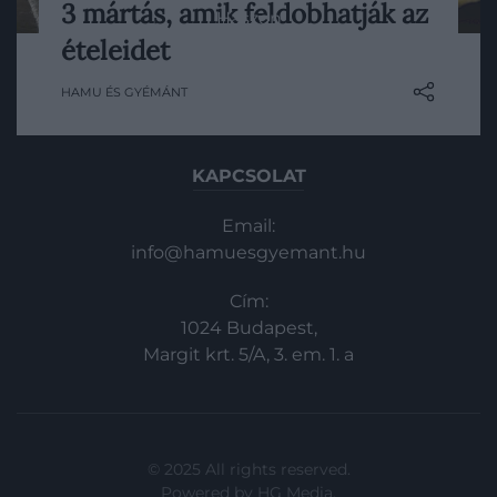
3 mártás, amik feldobhatják az
Haszon
Ezekkel a könnyen és gyorsan
ételeidet
elkészíthető mártásokkal egy
In
szempillantás alatt ízletesebbé és
HAMU ÉS GYÉMÁNT
Vince
változatosabbá tehetjük ételeinket.
KAPCSOLAT
Email:
info@hamuesgyemant.hu
Cím:
1024 Budapest,
Margit krt. 5/A, 3. em. 1. a
© 2025 All rights reserved.
Powered by
HG Media
.