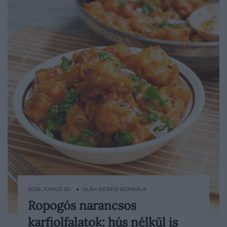
2026. JÚNIUS 30. ● OLÁH-BEBESI BORBÁLA
Ropogós narancsos
A karfiol sokkal többre képes annál, mint
karfiolfalatok: hús nélkül is
hogy levesbe vagy rakott zöldségbe