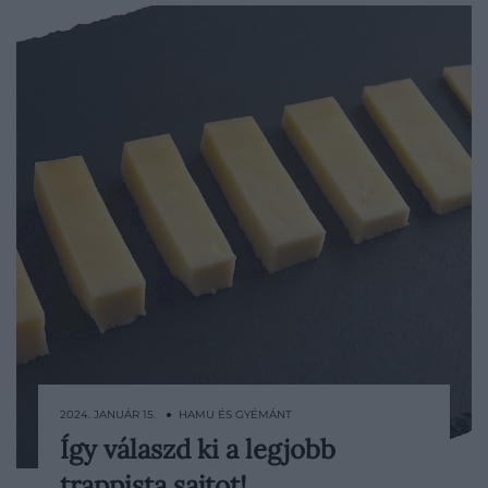
2024. JANUÁR 15. ● HAMU ÉS GYÉMÁNT
Így válaszd ki a legjobb
Magyarországon egyértelműen a
trappista sajtot!