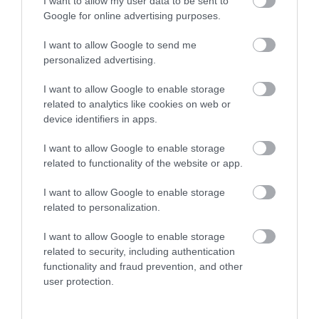
I want to allow my user data to be sent to
Google for online advertising purposes.
I want to allow Google to send me
personalized advertising.
I want to allow Google to enable storage
related to analytics like cookies on web or
device identifiers in apps.
I want to allow Google to enable storage
related to functionality of the website or app.
2023. NOVEMBER 14. ● PÁL GÁBOR
I want to allow Google to enable storage
Utolsó vacsora: ezt
Sokan valószínűleg nem lennénk
related to personalization.
fogyasztották a Titanic utasai
képesek végigenni a menüsort.
I want to allow Google to enable storage
a…
related to security, including authentication
functionality and fraud prevention, and other
PÁL GÁBOR
user protection.