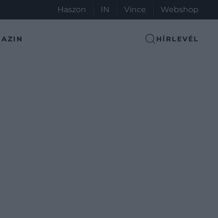
Haszon
IN
Vince
Webshop
AZIN
HÍRLEVÉL