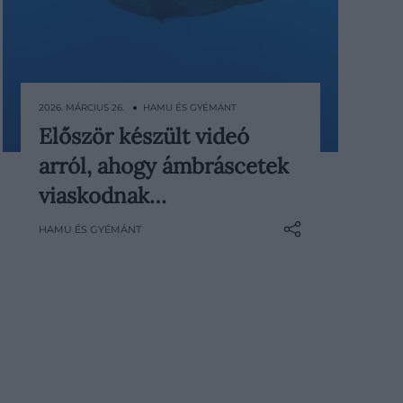
2026. MÁRCIUS 26. ● HAMU ÉS GYÉMÁNT
Először készült videó
Az óceánok egyik legnagyobb
arról, ahogy ámbráscetek
emlőse, az ámbráscet most egy
eddig alig ismert
viaskodnak…
viselkedésformájával került a
HAMU ÉS GYÉMÁNT
figyelem középpontjába: a kutatók
először rögzítettek videón olyan
jeleneteket, amelyekben ezek az
állatok fejjel ütköznek egymással. A
jelenséget korábban…