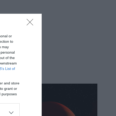
sonal or
ection to
ou may
 personal
out of the
 downstream
B’s List of
er and store
to grant or
ed purposes