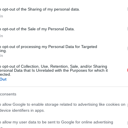
o opt-out of the Sharing of my personal data.
In
o opt-out of the Sale of my Personal Data.
In
2026. MÁRCIUS 18. ● TURI DÁNIEL
to opt-out of processing my Personal Data for Targeted
Ekkora az emberiséget
ing.
Az aszteroidák gondolata
In
elpusztító
évszázadok óta megmozgatja a
o opt-out of Collection, Use, Retention, Sale, and/or Sharing
képzeletet, különösen annak
aszteroidabecsapódás
ersonal Data that Is Unrelated with the Purposes for which it
lected.
fényében, hogy egyszer már
esélye
Out
valóban átírták a földi élet
történetét. A tudósok szerint a
TURI DÁNIEL
consents
dinoszauruszokat 66 millió évvel
ezelőtt kiirtó égitest legalább 10
o allow Google to enable storage related to advertising like cookies on
kilométer…
evice identifiers in apps.
o allow my user data to be sent to Google for online advertising
s.