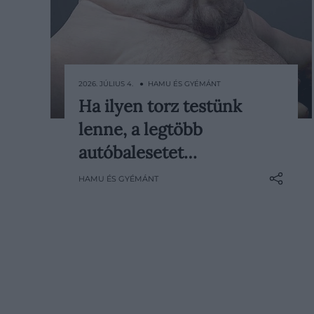
2026. JÚLIUS 4. ● HAMU ÉS GYÉMÁNT
Ha ilyen torz testünk
Az emberi test több millió év alatt
lenne, a legtöbb
alkalmazkodott többek között a
futáshoz, a mászáshoz és a túlélés
autóbalesetet…
különböző formáihoz. Ahhoz
HAMU ÉS GYÉMÁNT
azonban semmiképpen sem, hogy
egy autóval 100 km/h-s sebességgel
ütközzön. Éppen erre a gondolatra
épített egy…