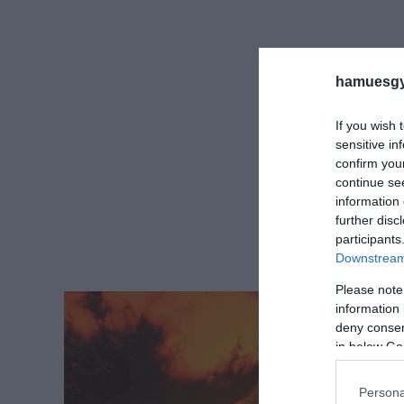
hamuesgy
If you wish 
sensitive in
confirm you
continue se
information 
further disc
participants
Downstream 
Please note
information 
deny consent
in below Go
Persona