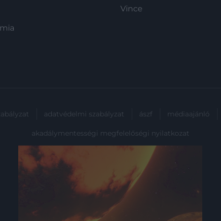
Vince
ómia
zabályzat
adatvédelmi szabályzat
ászf
médiaajánló
akadálymentességi megfelelőségi nyilatkozat