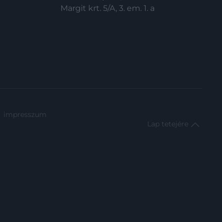
testek (ISO). Az elemzés alapján a
Margit krt. 5/A, 3. em. 1. a
legnagyobb kockázat az egyenlítői
övezetet érheti.
impresszum
Lap tetejére