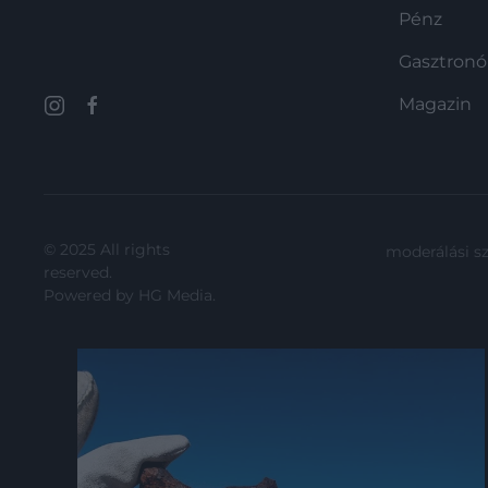
önmagában is ritkaságnak számít,
Pénz
ám az igazán…
Gasztron
Magazin
© 2025 All rights
moderálási s
reserved.
Powered by
HG Media
.