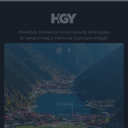
Művelődj, szórakozz, kíváncsiskodj, kóstolgass
és ismerd meg a Hamu és Gyémánt világát!
ROVATOK
Kultúra
Tudomány
Utazás
Pénz
Gasztronómia