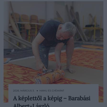
2026. MÁRCIUS 3. ● HAMU ÉS GYÉMÁNT
A képlettől a képig – Barabási
A Műcsarnok új tárlata a dataizmus
Albert-László…
fogalmába vezeti be a látogatókat, és arra