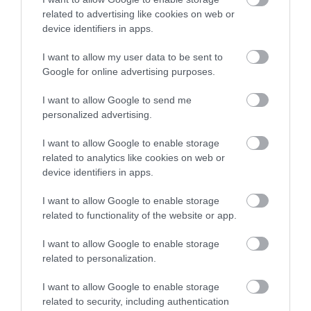
related to advertising like cookies on web or
device identifiers in apps.
I want to allow my user data to be sent to
Google for online advertising purposes.
I want to allow Google to send me
personalized advertising.
I want to allow Google to enable storage
related to analytics like cookies on web or
device identifiers in apps.
2025. ÁPRILIS 12. ● HAMU ÉS GYÉMÁNT
I want to allow Google to enable storage
Ez lehet az első lépés a Mars
related to functionality of the website or app.
Habár a Mars terraformálása évtizedek óta
benépesítéséhez
foglalkoztatja az emberiséget, amikor
I want to allow Google to enable storage
szóba kerülnek az ehhez szükséges
related to personalization.
HAMU ÉS GYÉMÁNT
tényleges lépések és fizikai körülmények,
I want to allow Google to enable storage
az erőfeszítés elérhetetlennek tűnik. A
related to security, including authentication
Kim Stanley Robinson Mars-trilógiájához