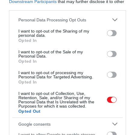
Downstream Participants
that may further disclose it to other
third parties.
Please note that this website/app uses one or more Google
Personal Data Processing Opt Outs
services and may gather and store information including but
not limited to your visit or usage behaviour. You may click to
I want to opt-out of the Sharing of my
personal data.
grant or deny consent to Google and its third-party tags to
Opted In
use your data for below specified purposes in below Google
consent section.
I want to opt-out of the Sale of my
Personal Data.
Opted In
I want to opt-out of processing my
Personal Data for Targeted Advertising.
Opted In
I want to opt-out of Collection, Use,
Retention, Sale, and/or Sharing of my
Personal Data that Is Unrelated with the
Purposes for which it was collected.
Opted Out
Google consents
I want to allow Google to enable storage