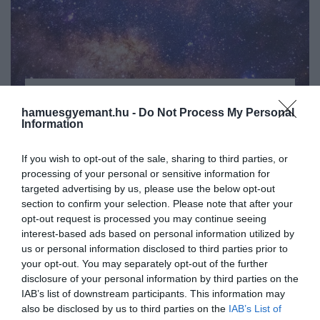
2025. MÁJUS 18. ● HAMU ÉS GYÉMÁNT
hamuesgyemant.hu -
Do Not Process My Personal
Asztrofizikusok szerint sokkal
Information
Egy új tanulmány szerint az univerzum
hamarabb fog elpusztulni az…
élettartamát jóval rövidebbre
If you wish to opt-out of the sale, sharing to third parties, or
becsülhetjük, mint korábban hittük –
HAMU ÉS GYÉMÁNT
processing of your personal or sensitive information for
persze „rövidebb” alatt most is egy
targeted advertising by us, please use the below opt-out
hihetetlenül hosszú időt kell érteni. A
section to confirm your selection. Please note that after your
kutatók Stephen Hawking híres elmélete
opt-out request is processed you may continue seeing
alapján jutottak erre a következtetésre: a
interest-based ads based on personal information utilized by
fekete lyukak ugyanis – Hawking…
us or personal information disclosed to third parties prior to
your opt-out. You may separately opt-out of the further
disclosure of your personal information by third parties on the
IAB’s list of downstream participants. This information may
also be disclosed by us to third parties on the
IAB’s List of