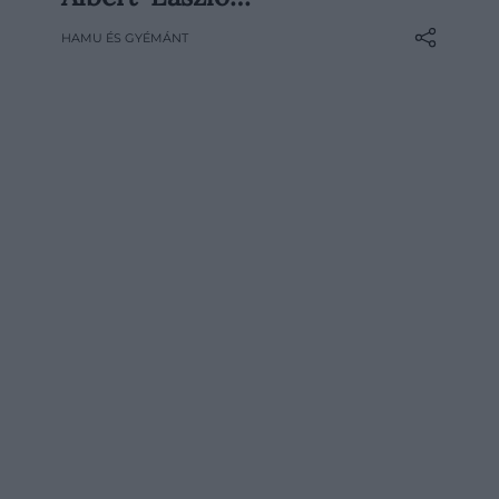
vállalkozik, hogy láthatóvá tegye: az adat
HAMU ÉS GYÉMÁNT
miként szövi át mindennapjainkat,
döntéseinket és kapcsolati hálóinkat. A
kiállítás középpontjában Barabási…