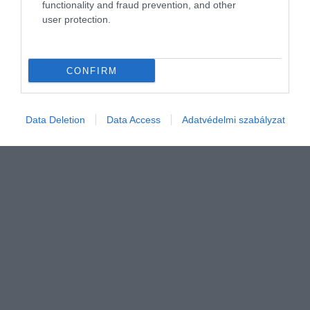
functionality and fraud prevention, and other
hasonló ábrázolások egyszerűen vadul
user protection.
irreálisak. Ahhoz, hogy a…
CONFIRM
Data Deletion
Data Access
Adatvédelmi szabályzat