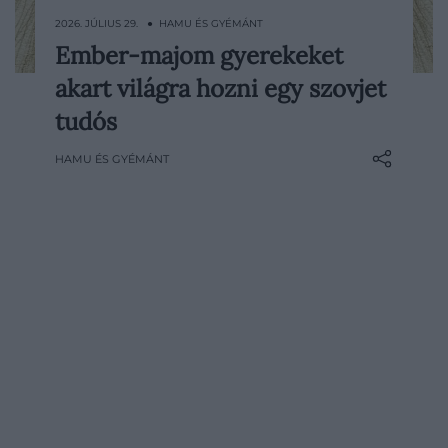
2026. JÚLIUS 29. ● HAMU ÉS GYÉMÁNT
Ember-majom gyerekeket
1926-ban egy elismert orosz zoológus
akart világra hozni egy szovjet
azzal a céllal utazott Afrikába, hogy emberi
spermával termékenyítsen meg
tudós
csimpánzokat. Ilja Ivanov egy ember és
HAMU ÉS GYÉMÁNT
emberszabású majom keresztezéséből
született utóddal akarta látványosan
igazolni a két faj közeli biológiai…