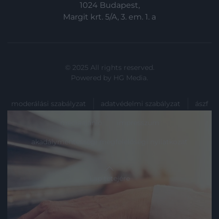
1024 Budapest,
Margit krt. 5/A, 3. em. 1. a
© 2025 All rights reserved.
Powered by
HG Media
.
moderálási szabályzat
adatvédelmi szabályzat
ászf
médiaajánló
impresszum
akadálymentességi megfelelőségi nyilatkozat
Lap tetejére