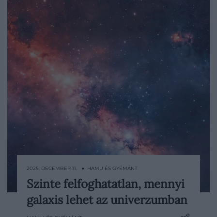
2025. DECEMBER 11. ● HAMU ÉS GYÉMÁNT
Szinte felfoghatatlan, mennyi
Gyakran halljuk, hogy az univerzum
galaxis lehet az univerzumban
végtelen és folyamatosan tágul, ám ez
nem teljesen bizonyított. A kutatók máig