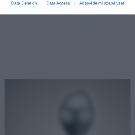
Data Deletion
Data Access
Adatvédelmi szabályzat