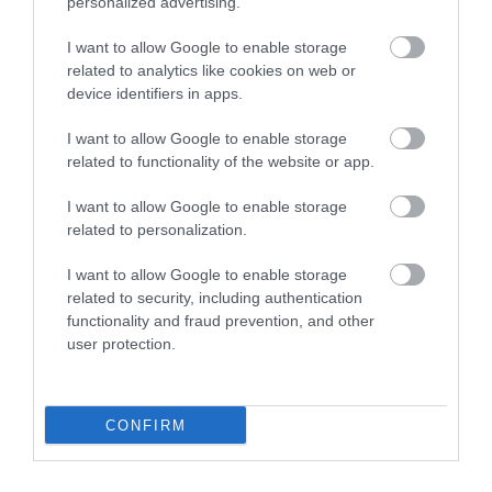
personalized advertising.
I want to allow Google to enable storage
related to analytics like cookies on web or
device identifiers in apps.
I want to allow Google to enable storage
related to functionality of the website or app.
2025. NOVEMBER 10. ● HAMU ÉS GYÉMÁNT
I want to allow Google to enable storage
Első alkalommal mutattak ki
related to personalization.
Egy nemzetközi kutatócsoport most
komplex szerves molekulákat
először észlelt komplex szerves
I want to allow Google to enable storage
molekulákat (COM – Complex Organic
a…
related to security, including authentication
functionality and fraud prevention, and other
Molecules) Tejútrendszeren kívüli
user protection.
HAMU ÉS GYÉMÁNT
jégrétegekben, ami újabb fontos lépés az
élet kémiai előzményeinek
megértésében. A felfedezés a Nagy
CONFIRM
Magellán-felhőben…