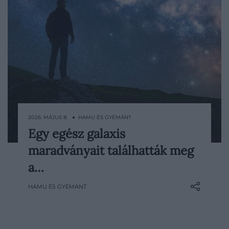
2026. MÁJUS 8. ● HAMU ÉS GYÉMÁNT
Egy egész galaxis
Egy különös felfedezés borzolja a
maradványait találhatták meg
csillagászok kedélyeit: kutatók szerint egy
ősi, mára eltűnt galaxis maradványai
a…
rejtőzhetnek a Tejútrendszer belsejében.
HAMU ÉS GYÉMÁNT
A feltételezett objektumot a kutatók
Lokinak nevezték el, utalva a skandináv
mitológia ravasz…