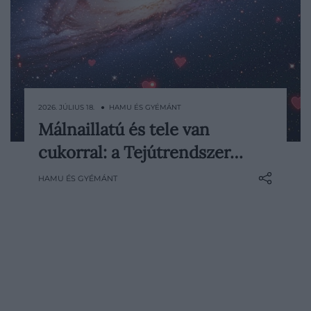
2026. JÚLIUS 18. ● HAMU ÉS GYÉMÁNT
Málnaillatú és tele van
A Tejútrendszer középpontjáról nem
cukorral: a Tejútrendszer…
éppen egy desszert jut elsőre eszünkbe,
pedig a kémiai összetétele egyre inkább
HAMU ÉS GYÉMÁNT
emlékeztet egy különös kozmikus
édességre. Korábban a málna jellegzetes
aromájához is hozzájáruló vegyületet
találtak errefelé…