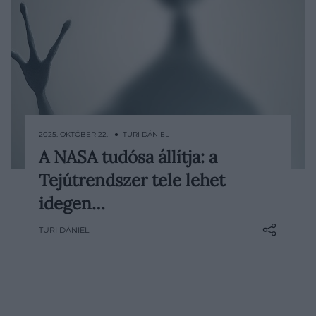
2025. OKTÓBER 22. ● TURI DÁNIEL
A NASA tudósa állítja: a
Az emberiség évezredek óta keresi a
Tejútrendszer tele lehet
választ arra, egyedül vagyunk-e az
univerzumban. A földönkívüliek létezése a
idegen…
tudomány, a filozófia és a popkultúra
TURI DÁNIEL
egyik legizgalmasabb kérdése: ha valóban
milliárdnyi galaxis és megszámlálhatatlan
bolygó kering…