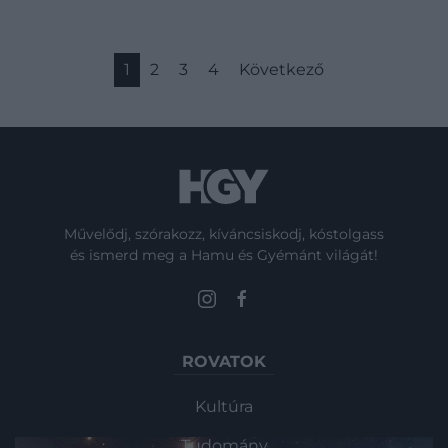
1
2
3
4
Következő
Művelődj, szórakozz, kíváncsiskodj, kóstolgass
és ismerd meg a Hamu és Gyémánt világát!
ROVATOK
Kultúra
Tudomány