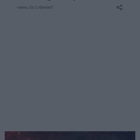
régóta az egyik legnehezebben
HAMU ÉS GYÉMÁNT
megválaszolható probléma a
csillagászatban. Mivel a galaxis belsejében
élünk, kívülről nem látjuk az egész
szerkezetét, ráadásul a…