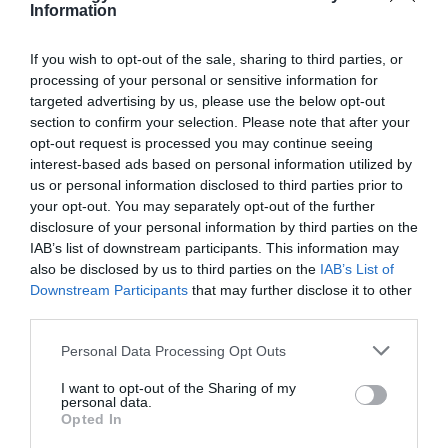
2025. DECEMBER 2. ● HAMU ÉS GYÉMÁNT
Information
Különös sugárzást
A tudósok évtizedek óta próbálják
If you wish to opt-out of the sale, sharing to third parties, or
megfigyelve bukkanhattak
megfejteni, miből állhat az univerzum
processing of your personal or sensitive information for
tömegének döntő része: a láthatatlan,
sötét anyagra a…
targeted advertising by us, please use the below opt-out
még soha nem detektált sötét anyag.
section to confirm your selection. Please note that after your
opt-out request is processed you may continue seeing
HAMU ÉS GYÉMÁNT
Most egy új megfigyelés apró, de
interest-based ads based on personal information utilized by
izgalmas lehetőséget ad arra, hogy végre
us or personal information disclosed to third parties prior to
közelebb kerüljünk a…
your opt-out. You may separately opt-out of the further
disclosure of your personal information by third parties on the
IAB’s list of downstream participants. This information may
also be disclosed by us to third parties on the
IAB’s List of
Downstream Participants
that may further disclose it to other
third parties.
Please note that this website/app uses one or more Google
Personal Data Processing Opt Outs
services and may gather and store information including but
not limited to your visit or usage behaviour. You may click to
I want to opt-out of the Sharing of my
personal data.
grant or deny consent to Google and its third-party tags to
Opted In
use your data for below specified purposes in below Google