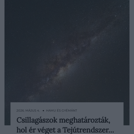
2026. MÁJUS 4. ● HAMU ÉS GYÉMÁNT
Csillagászok meghatározták,
A Tejútrendszer határának kérdése elsőre
hol ér véget a Tejútrendszer…
egyszerűnek tűnik, valójában azonban