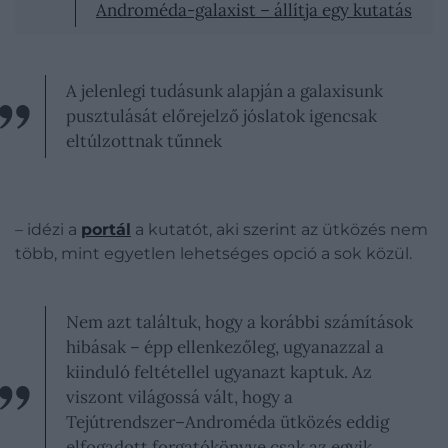
Androméda-galaxist – állítja egy kutatás
A jelenlegi tudásunk alapján a galaxisunk
pusztulását előrejelző jóslatok igencsak
eltúlzottnak tűnnek
– idézi a
portál
a kutatót, aki szerint az ütközés nem
több, mint egyetlen lehetséges opció a sok közül.
Nem azt találtuk, hogy a korábbi számítások
hibásak – épp ellenkezőleg, ugyanazzal a
kiinduló feltétellel ugyanazt kaptuk. Az
viszont világossá vált, hogy a
Tejútrendszer–Androméda ütközés eddig
elfogadott forgatókönyve csak az egyik