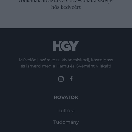
Vodkának álcázták a Coca-Colát a szovjet
hős kedvéért
Művelődj, szórakozz, kíváncsiskodj, kóstolgass
és ismerd meg a Hamu és Gyémánt világát!
ROVATOK
Kultúra
Tudomány