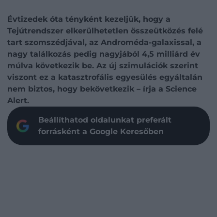
Évtizedek óta tényként kezeljük, hogy a
Tejútrendszer elkerülhetetlen összeütközés felé
tart szomszédjával, az Androméda-galaxissal, a
nagy találkozás pedig nagyjából 4,5 milliárd év
múlva következik be. Az új szimulációk szerint
viszont ez a katasztrofális egyesülés egyáltalán
nem biztos, hogy bekövetkezik – írja a Science
Alert.
Beállíthatod oldalunkat preferált
forrásként a Google Keresőben