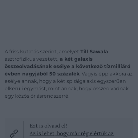
A friss kutatás szerint, amelyet
Till Sawala
asztrofizikus vezetett,
a két galaxis
összeolvadásának esélye a következő tízmilliárd
évben nagyjából 50 százalék
. Vagyis épp akkora az
esélye annak, hogy a két spirálgalaxis egyszerűen
elkerüli egymást, mint annak, hogy összeolvadnak
egy közös óriásrendszerré.
Ezt is olvasd el!
Az is lehet, hogy már rég elértük az