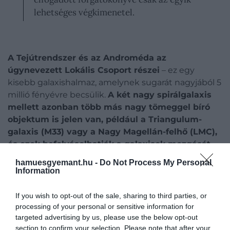
lehetséges végkimenetel.
A Tejútrendszer és az Androméda az
úgynevezett Lokális Csoport részei
– ez egy
kisebb galaxishalmaz, amelynek sugarát nagyjából 5
millió fényévre becsülik.
A két nagy spirálgalaxis
mellett azonban több más nagy tömeggel bíró
objektum is jelen van, például a Triangulum-
galaxis (M33) vagy a Nagy Magellán-felhő (LMC),
és ezek befolyásolhatják a galaxisok mozgását
és jövőbeli pályáját.
hamuesgyemant.hu -
Do Not Process My Personal
Information
If you wish to opt-out of the sale, sharing to third parties, or
processing of your personal or sensitive information for
targeted advertising by us, please use the below opt-out
section to confirm your selection. Please note that after your