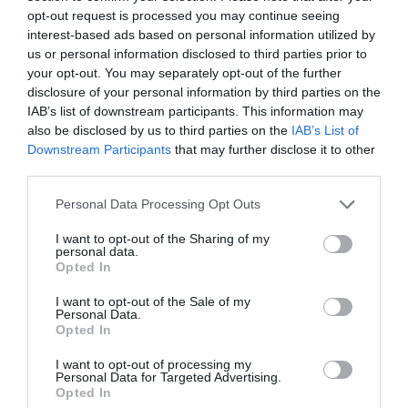
opt-out request is processed you may continue seeing
interest-based ads based on personal information utilized by
us or personal information disclosed to third parties prior to
your opt-out. You may separately opt-out of the further
A kutatók a Hubble- és Gaia-űrtávcsövek legfrissebb
disclosure of your personal information by third parties on the
méréseit, valamint a négy legnagyobb objektum
IAB’s list of downstream participants. This information may
tömegadatait használták fel, és különböző
also be disclosed by us to third parties on the
IAB’s List of
kombinációkban modellezték a következő 10
Downstream Participants
that may further disclose it to other
third parties.
milliárd év alakulását.
A különféle forgatókönyvek
pedig jelentősen eltérő eredményeket hoztak.
Please note that this website/app uses one or more Google
Personal Data Processing Opt Outs
services and may gather and store information including but
not limited to your visit or usage behaviour. You may click to
I want to opt-out of the Sharing of my
personal data.
Még több érdekesség!
grant or deny consent to Google and its third-party tags to
Opted In
use your data for below specified purposes in below Google
consent section.
I want to opt-out of the Sale of my
Personal Data.
Opted In
Amikor csak a Tejútrendszert és az
Andromédát modelleztük, az összeolvadás
I want to opt-out of processing my
Personal Data for Targeted Advertising.
az esetek kevesebb mint felében történt
Opted In