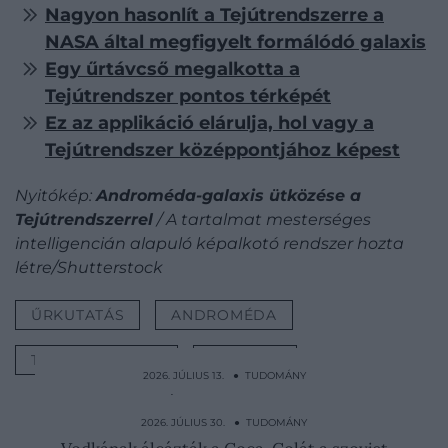
Nagyon hasonlít a Tejútrendszerre a
NASA által megfigyelt formálódó galaxis
Egy űrtávcső megalkotta a
Tejútrendszer pontos térképét
Ez az applikáció elárulja, hol vagy a
Tejútrendszer középpontjához képest
Nyitókép:
Androméda-galaxis ütközése a
Tejútrendszerrel
/ A tartalmat mesterséges
intelligencián alapuló képalkotó rendszer hozta
létre/Shutterstock
ŰRKUTATÁS
ANDROMÉDA
TEJÚTRENDSZER
ÜTKÖZÉS
2026. JÚLIUS 13. ● TUDOMÁNY
Teljesen normális, ha magadban beszélsz –
sőt, még hasznos…
2026. JÚLIUS 30. ● TUDOMÁNY