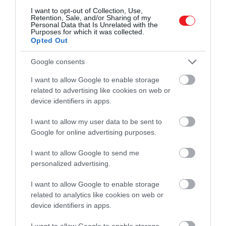
meg. Ha hozzátettük az M33-at, az esély
I want to opt-out of Collection, Use,
kétharmadra nőtt, viszont ha az LMC-t
Retention, Sale, and/or Sharing of my
Personal Data that Is Unrelated with the
adtuk a rendszerhez, akkor az esély
Purposes for which it was collected.
egyharmadra csökkent
Opted Out
Google consents
– ismerteti Sawala.
I want to allow Google to enable storage
related to advertising like cookies on web or
device identifiers in apps.
I want to allow my user data to be sent to
Google for online advertising purposes.
I want to allow Google to send me
personalized advertising.
I want to allow Google to enable storage
related to analytics like cookies on web or
device identifiers in apps.
I want to allow Google to enable storage