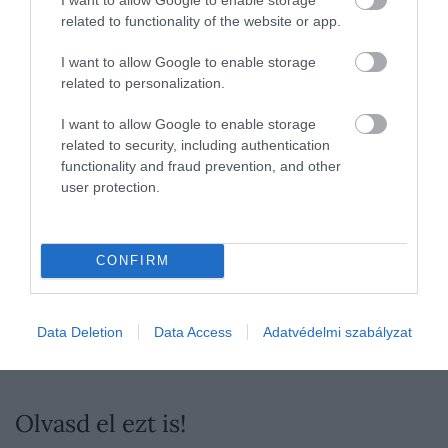
related to functionality of the website or app.
Fotó:
Gaëtan Othenin-Girard/Unsplash
I want to allow Google to enable storage
related to personalization.
A legösszetettebb, négy objektumos
szimuláció végül valamivel 50% fölé
I want to allow Google to enable storage
helyezte az összeolvadás valószínűségét.
related to security, including authentication
functionality and fraud prevention, and other
A tanulmány ugyanakkor hangsúlyozza, hogy a 10
user protection.
milliárd éves időtávlat egyre növekvő
bizonytalansággal jár: ahogy egyre távolabb
próbálunk előre tekinteni az időben, egyre több
CONFIRM
kiszámíthatatlan tényező kerülhet a képbe.
A
jelenlegi eredmények tehát nem véglegesek, de
komolyan megkérdőjelezik, hogy a galaktikus
Data Deletion
Data Access
Adatvédelmi szabályzat
katasztrófa valóban elkerülhetetlen lenne.
Olvasd el ezt is!