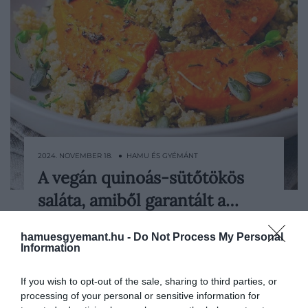
2024. NOVEMBER 18. ● HAMU ÉS GYÉMÁNT
A vegán quinoás-sütőtökös
A csak „bowl“ (tál) néven emlegetett
saláta, amiből garantált a…
ételek az elmúlt években egyre nagyobb
teret hódítottak, hiszen nemcsak
HAMU ÉS GYÉMÁNT
egyszerűen elkészíthetőek, de
hamuesgyemant.hu -
Do Not Process My Personal
Information
egészségesek, finomak, ráadásul
laktatóak is. Egy ilyen tál valahol egy
If you wish to opt-out of the sale, sharing to third parties, or
saláta és egy kiadósabb egytálétel között
processing of your personal or sensitive information for
mozog, így gyakorlatilag a nap bármelyik…