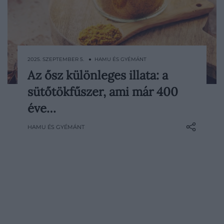
2025. SZEPTEMBER 5. ● HAMU ÉS GYÉMÁNT
Az ősz különleges illata: a
Bár mostanában lett igazán divatos,
sütőtökfűszer, ami már 400
valójában már a 17. század első felében is
használatban volt.
éve…
HAMU ÉS GYÉMÁNT