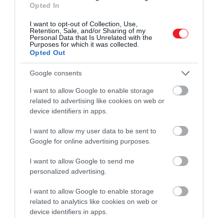
Opted In
I want to opt-out of Collection, Use,
Retention, Sale, and/or Sharing of my
Personal Data that Is Unrelated with the
Purposes for which it was collected.
Opted Out
Google consents
I want to allow Google to enable storage
related to advertising like cookies on web or
device identifiers in apps.
I want to allow my user data to be sent to
Google for online advertising purposes.
I want to allow Google to send me
2024. NOVEMBER 1. ● HAMU ÉS GYÉMÁNT
personalized advertising.
Így készül az egyszerű, de
Az őszi szezonban a gasztronómiában
mennyei indonéz sütőtöktorta
I want to allow Google to enable storage
általában előtérbe kerül a sütőtök és
related to analytics like cookies on web or
annak minden formája, hiszen az ezerarcú
device identifiers in apps.
HAMU ÉS GYÉMÁNT