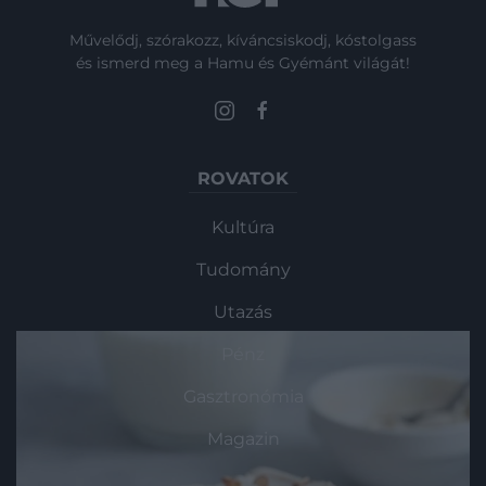
Művelődj, szórakozz, kíváncsiskodj, kóstolgass
és ismerd meg a Hamu és Gyémánt világát!
ROVATOK
Kultúra
Tudomány
Utazás
Pénz
Gasztronómia
Magazin