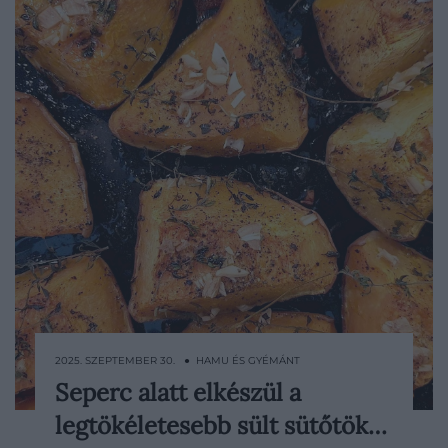
2025. SZEPTEMBER 30. ● HAMU ÉS GYÉMÁNT
Seperc alatt elkészül a
A sütőtök nélkülözhetetlen az igazi őszi
legtökéletesebb sült sütőtök…
hangulathoz. Szerencsére egy nagyon