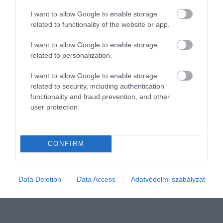
idényzöldség számtalan módon
elkészíthető. Főzhetünk belőle
I want to allow Google to enable storage
related to functionality of the website or app.
krémlevest vagy egy laktató, finom
tésztát, édeskés íze miatt pedig tökéletes
I want to allow Google to enable storage
desszert készülhet belőle. A halloweeni…
related to personalization.
I want to allow Google to enable storage
related to security, including authentication
functionality and fraud prevention, and other
user protection.
CONFIRM
Data Deletion
Data Access
Adatvédelmi szabályzat