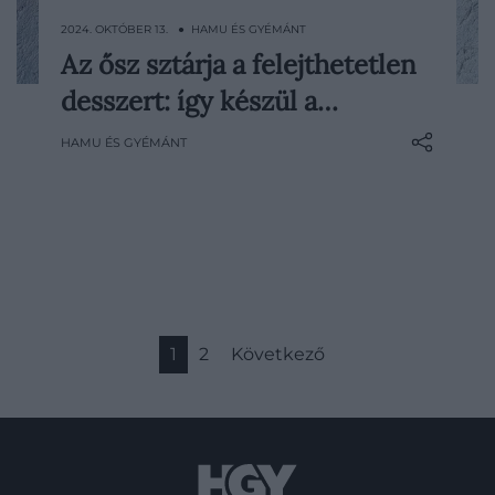
2024. OKTÓBER 13. ● HAMU ÉS GYÉMÁNT
Az ősz sztárja a felejthetetlen
A sajttorta önmagában is fantasztikus
desszert: így készül a…
édesség, ám a sütőtökös változata az őszi
hónapoknak köszönhetően egyre
HAMU ÉS GYÉMÁNT
népszerűbb. Ha már úgyis javában tart a
zöldség szezonja, készítsük el belőle a
mennyei, krémes desszertet, amely
izgalmas, egyedi ízélményt nyújt.
1
2
Következő