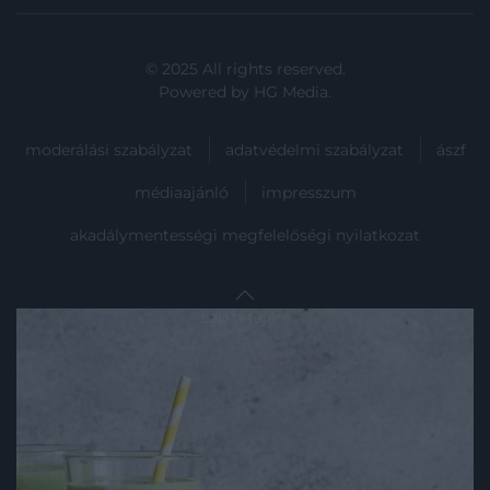
© 2025 All rights reserved.
Powered by
HG Media
.
moderálási szabályzat
adatvédelmi szabályzat
ászf
médiaajánló
impresszum
akadálymentességi megfelelőségi nyilatkozat
Lap tetejére