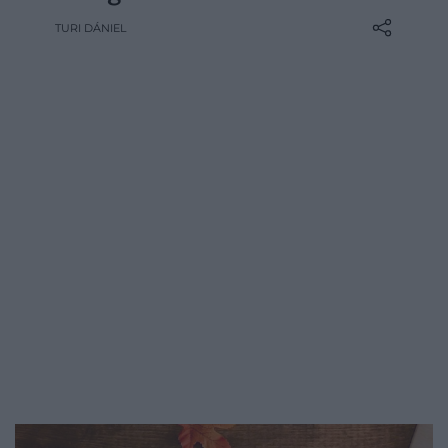
krémleveshez vagy süteményhez, hanem
TURI DÁNIEL
palacsintához is érdemes kipróbálni. Ez a
változat egyszerre puha, illatos és enyhén
diós ízű, így tökéletes reggeli lehet egy
hűvös novemberi napon &ndash…