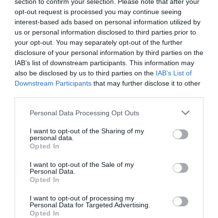
történelem legbrutálisabb…
section to confirm your selection. Please note that after your
XV. Lajos francia királyra Versailles-ban. A
opt-out request is processed you may continue seeing
seb nem volt halálos, a következmények
HAMU ÉS GYÉMÁNT
interest-based ads based on personal information utilized by
mégis borzalmasak lettek: Robert-
us or personal information disclosed to third parties prior to
François Damiensre olyan nyilvános
your opt-out. You may separately opt-out of the further
kivégzés várt, amely később a régi
disclosure of your personal information by third parties on the
rendszer kegyetlenségének…
IAB’s list of downstream participants. This information may
also be disclosed by us to third parties on the
IAB’s List of
Downstream Participants
that may further disclose it to other
third parties.
Please note that this website/app uses one or more Google
Personal Data Processing Opt Outs
services and may gather and store information including but
not limited to your visit or usage behaviour. You may click to
I want to opt-out of the Sharing of my
personal data.
grant or deny consent to Google and its third-party tags to
Opted In
use your data for below specified purposes in below Google
consent section.
I want to opt-out of the Sale of my
Personal Data.
Opted In
I want to opt-out of processing my
Personal Data for Targeted Advertising.
Opted In