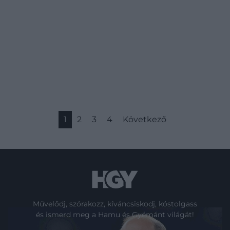
1
2
3
4
Következő
Művelődj, szórakozz, kíváncsiskodj, kóstolgass
és ismerd meg a Hamu és Gyémánt világát!