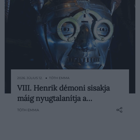
2026. JÚLIUS 12. ● TÓTH EMMA
VIII. Henrik démoni sisakja
A leedsi Royal Armouries egyik
máig nyugtalanítja a…
legismertebb darabja első pillantásra
inkább tűnik groteszk színházi kelléknek,
TÓTH EMMA
mint királyi páncélnak. A szarvakkal,
szemüveggel és torz arccal ellátott sisakot
VIII. Henrik angol király számára
készítették, eredeti…