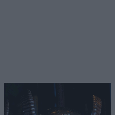
házasságokat szánt, azonban hamar…