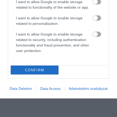
I want to allow Google to enable storage
2026. JÚNIUS 9. ● OLÁH-BEBESI BORBÁLA
related to functionality of the website or app.
Napi négyszer evett és 12
A Csoszon-kor királyi asztalán minden
I want to allow Google to enable storage
köretet kapott: így étkezett
apró tálka, minden falat és minden
related to personalization.
alapanyag szigorú rend szerint került az
egy…
I want to allow Google to enable storage
uralkodó elé. A 12 köret, a levesek és az
related to security, including authentication
OLÁH-BEBESI BORBÁLA
egészségi állapothoz igazított fogások
functionality and fraud prevention, and other
együtt mutatják meg, mennyire
user protection.
kifinomult rendszer szerint működött a
koreai udvari étkezés.
CONFIRM
Data Deletion
Data Access
Adatvédelmi szabályzat