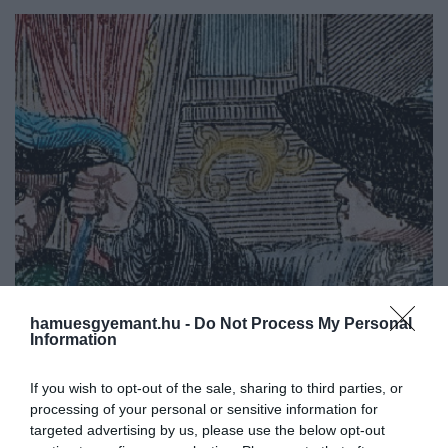
hamuesgyemant.hu -
Do Not Process My Personal
Information
If you wish to opt-out of the sale, sharing to third parties, or
2026. JÚLIUS 10. ● HAMU ÉS GYÉMÁNT
processing of your personal or sensitive information for
Megsebezte a királyt, ezért a
targeted advertising by us, please use the below opt-out
1757 januárjában egy férfi késsel támadt