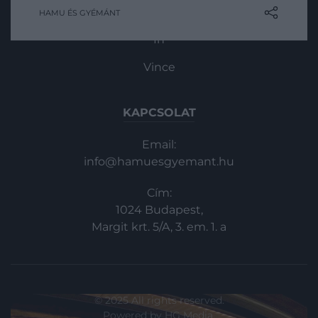
Haszon
HAMU ÉS GYÉMÁNT
tette: nem csak követni, de formálni is
szeretné a hagyományokat.
In
Vince
KAPCSOLAT
Email:
info@hamuesgyemant.hu
Cím:
1024 Budapest,
Margit krt. 5/A, 3. em. 1. a
© 2025 All rights reserved.
Powered by
HG Media
.