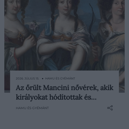
2026. JÚLIUS 15. ● HAMU ÉS GYÉMÁNT
Az őrült Mancini nővérek, akik
Egyikükbe beleszeretett XIV. Lajos,
királyokat hódítottak és…
másikuk az angol király szeretője lett, két
testvér neve pedig a francia udvar hírhedt
HAMU ÉS GYÉMÁNT
mérgezési botrányában merült fel. Az
Itáliából Párizsba érkező Mancini
nővéreknek nagybátyjuk előnyös