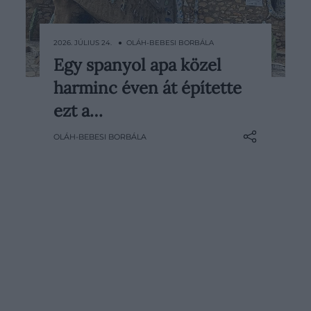
2026. JÚLIUS 24. ● OLÁH-BEBESI BORBÁLA
Egy spanyol apa közel
Színes tornyok emelkednek a vidéki
harminc éven át építette
táj fölé, a falakon kerámiadarabok
csillognak, az ablakok pedig óriási
ezt a…
virágok közepéből néznek a kertre.
OLÁH-BEBESI BORBÁLA
Az ember azt hinné, egy különösen
szabad és bohém építész álmodta
meg a házat, pedig az egész egy…