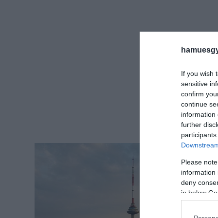
hamuesgy
If you wish 
sensitive in
confirm you
continue se
information 
further disc
participants
Downstream 
Please note
information 
deny consent
in below Go
Persona