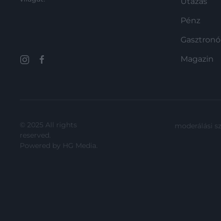
Utazás
rangsor szerint a főváros ikonikus
fürdője a…
Pénz
Gasztron
Magazin
© 2025 All rights
moderálási s
reserved.
Powered by
HG Media
.