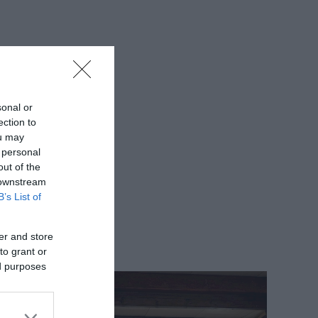
sonal or
ection to
ou may
 personal
out of the
 downstream
B’s List of
er and store
to grant or
ed purposes