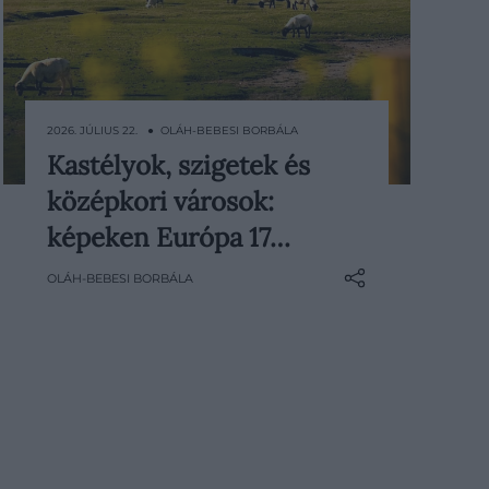
2026. JÚLIUS 22. ● OLÁH-BEBESI BORBÁLA
Kastélyok, szigetek és
Ha valaha is szerettünk volna egy
középkori városok:
mesekönyv lapjaira lépni, Európában
meglepően sok helyen
képeken Európa 17…
megtehetjük. Egy friss nemzetközi
OLÁH-BEBESI BORBÁLA
rangsor a kontinens
legvarázslatosabb úti céljait
gyűjtötte össze: középkori várak,
sziklára épült kolostorok, hangulatos
óvárosok és…