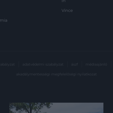
In
Vince
ómia
zabályzat
adatvédelmi szabályzat
ászf
médiaajánló
akadálymentességi megfelelőségi nyilatkozat