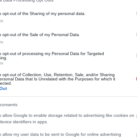
o opt-out of the Sharing of my personal data.
In
o opt-out of the Sale of my Personal Data.
2026. JÚLIUS 18. ● HAMU ÉS GYÉMÁNT
In
Alig maradt belőlük: 3
Miközben egyre több és több autó
to opt-out of processing my Personal Data for Targeted
egykor népszerű
közlekedik Magyarországon, néhány
ing.
In
egykor megszokott márka lassan
autómárka tűnik el a…
teljesen eltűnik az utakról. A KSH
o opt-out of Collection, Use, Retention, Sale, and/or Sharing
HAMU ÉS GYÉMÁNT
adatai szerint a Polski Fiat, a Maruti
ersonal Data that Is Unrelated with the Purposes for which it
lected.
és a Zastava állománya is
Out
folyamatosan csökken, utóbbiból
már ötszáz példány sincs
consents
forgalomban.
o allow Google to enable storage related to advertising like cookies on
evice identifiers in apps.
o allow my user data to be sent to Google for online advertising