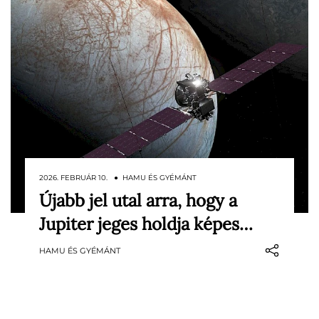
2026. FEBRUÁR 10. ● HAMU ÉS GYÉMÁNT
Újabb jel utal arra, hogy a
Újabb izgalmas jel utal arra, hogy a
Jupiter jeges holdja képes…
Naprendszer egyik legígéretesebb
égitestjén megvannak az élethez
HAMU ÉS GYÉMÁNT
szükséges kémiai feltételek. A kutatók
ugyanis ammónia nyomaira bukkantak a
Europa, a Jupiter egyik jeges holdjának
felszínén, ami komoly jelentőséggel bír