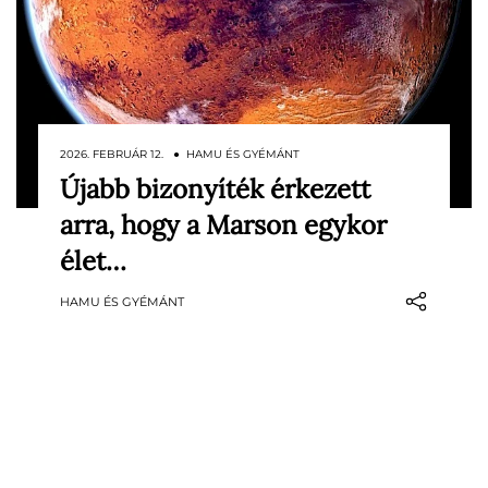
2026. FEBRUÁR 12. ● HAMU ÉS GYÉMÁNT
Újabb bizonyíték érkezett
Újabb olyan lelet került elő a Marsról,
arra, hogy a Marson egykor
amelyet a kutatók próbálnak biológiai
eredettel magyarázni. Ezúttal nem a
élet…
tavaly nagy visszhangot kiváltó kőzetről
HAMU ÉS GYÉMÁNT
van szó, hanem egy másik mintáról,
amelyet a Curiosity marsjáró még évekkel
ezelőtt gyűjtött, és amely…