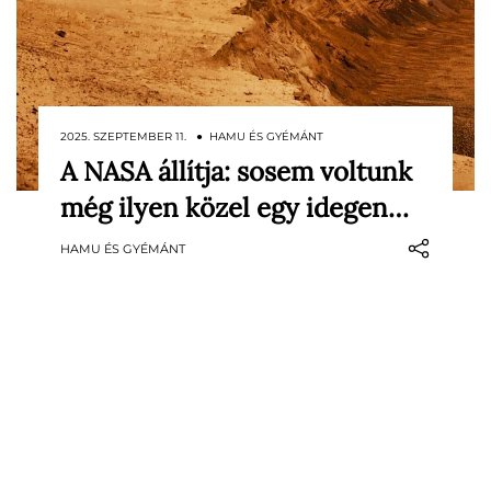
2025. SZEPTEMBER 11. ● HAMU ÉS GYÉMÁNT
A NASA állítja: sosem voltunk
Hatalmas izgalmat váltott ki a NASA
még ilyen közel egy idegen…
legfrissebb sajtótájékoztatója, ahol a
tudósok bejelentették: a valaha volt
HAMU ÉS GYÉMÁNT
legmeggyőzőbb, életre utaló nyomokat
találták meg a Marson.