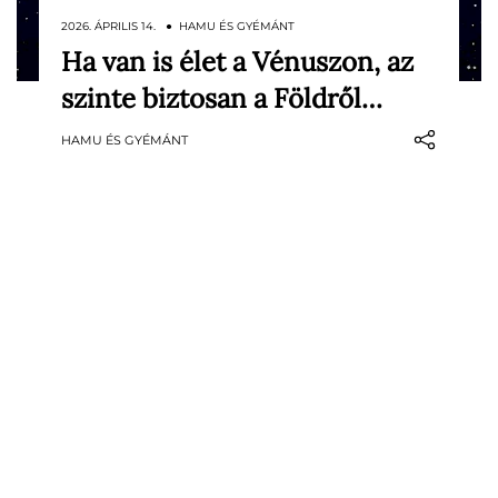
2026. ÁPRILIS 14. ● HAMU ÉS GYÉMÁNT
Ha van is élet a Vénuszon, az
Néhány napja az Artemis II történelmet
szinte biztosan a Földről…
írt: a küldetés legénysége messzebb
jutott a Földtől, mint eddig bármely
HAMU ÉS GYÉMÁNT
ember, majd a Hold megkerülése után
sikeresen vissza is tért. Mégis, hiába
jutunk egyre távolabb a világűrben,
továbbra sincs tudományosan igazolt…