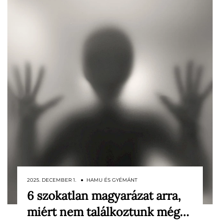
2025. DECEMBER 1. ● HAMU ÉS GYÉMÁNT
6 szokatlan magyarázat arra,
Évtizedek óta kutatjuk a távoli bolygókat,
miért nem találkoztunk még…
és egyre fejlettebb műszerekkel