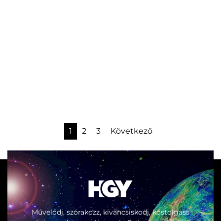
1
2
3
Következő
Művelődj, szórakozz, kíváncsiskodj, kóstolgass