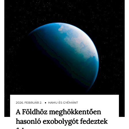
2026. FEBRUÁR 2. ● HAMU ÉS GYÉMÁNT
A Földhöz meghökkentően
Az idegen élet kutatása régóta az egyik
hasonló exobolygót fedeztek
legizgalmasabb kérdés a csillagászatban.