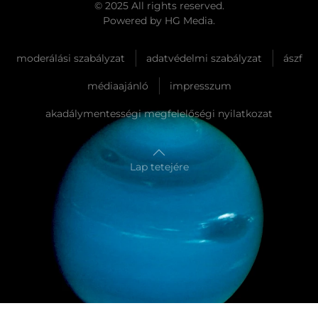
© 2025 All rights reserved.
Powered by
HG Media
.
moderálási szabályzat
adatvédelmi szabályzat
ászf
médiaajánló
impresszum
akadálymentességi megfelelőségi nyilatkozat
Lap tetejére