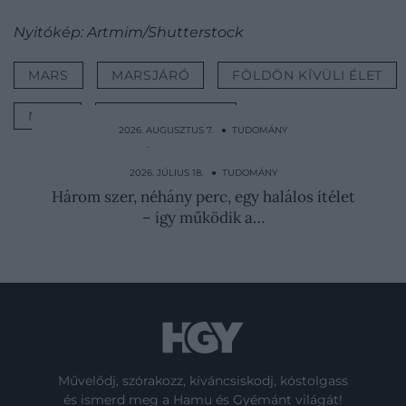
Nyitókép: Artmim/Shutterstock
MARS
MARSJÁRÓ
FÖLDÖN KÍVÜLI ÉLET
NASA
PERSEVERANCE
2026. AUGUSZTUS 7. ● TUDOMÁNY
Protonnyaláb fúródott a szovjet fizikus
fejébe, ő mégis…
2026. JÚLIUS 18. ● TUDOMÁNY
Három szer, néhány perc, egy halálos ítélet
– így működik a…
Művelődj, szórakozz, kíváncsiskodj, kóstolgass
és ismerd meg a Hamu és Gyémánt világát!