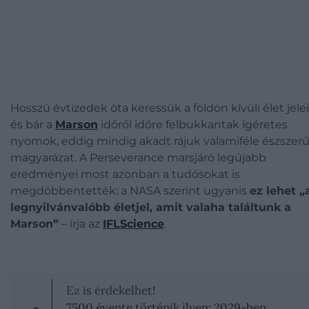
Hosszú évtizedek óta keressük a földön kívüli élet jelei
és bár a
Marson
időről időre felbukkantak ígéretes
nyomok, eddig mindig akadt rájuk valamiféle észszer
magyarázat. A Perseverance marsjáró legújabb
eredményei most azonban a tudósokat is
megdöbbentették: a NASA szerint ugyanis
ez lehet „
legnyilvánvalóbb életjel, amit valaha találtunk a
Marson”
– írja az
IFLScience
.
Ez is érdekelhet!
7500 évente történik ilyen: 2029-ben