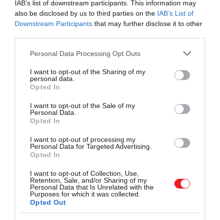
IAB’s list of downstream participants. This information may
also be disclosed by us to third parties on the
IAB’s List of
Downstream Participants
that may further disclose it to other
third parties.
Egy évvel ezelőtt találtunk egy mintát, és úgy
Please note that this website/app uses one or more Google
Personal Data Processing Opt Outs
véltük, ősi mikrobiális élet nyomait látjuk a
services and may gather and store information including but
marsi felszínen. Ezután a tudományos közösség
not limited to your visit or usage behaviour. You may click to
I want to opt-out of the Sharing of my
segítségét kértük, hogy teszteljék, vitassák meg,
personal data.
grant or deny consent to Google and its third-party tags to
Opted In
esetleg cáfolják. Egy év után eltelt, de ők sem
use your data for below specified purposes in below Google
consent section.
találtak más magyarázatot, így tényleg
I want to opt-out of the Sale of my
Personal Data.
lehetséges, hogy ez az eddig talált
Opted In
legegyértelműbb jel a földön kívüli életre
I want to opt-out of processing my
Personal Data for Targeted Advertising.
Opted In
– mondta
Sean Duffy
megbízott NASA-vezető a
I want to opt-out of Collection, Use,
Retention, Sale, and/or Sharing of my
sajtótájékoztatón.
Personal Data that Is Unrelated with the
Purposes for which it was collected.
Opted Out
Ilyet még nem láttunk a Marson. Elemeztük