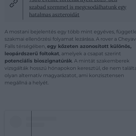
szabad szemmel is megcsodálhatunk egy
hatalmas aszteroidát
A mostani bejelentés egy több mint egyéves, függetl
szakmai ellenőrzési folyamat lezárása. A rover a Cheya
Falls térségében,
egy kőzeten azonosított különös,
leopárdszerű foltokat
, amelyek a csapat szerint
potenciális bioszignatúrák
. A mintát szakemberek
vizsgálták hosszú hónapokon keresztül, de nem talált
olyan alternatív magyarázatot, ami konzisztensen
megállná a helyét.