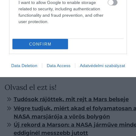
I want to allow Google to enable storage
A Földhöz leginkább hasonló bolygót alig 40
related to security, including authentication
fényévnyire találták meg
functionality and fraud prevention, and other
user protection.
A NASA ugyanakkor hangsúlyozza:
érdemes
fenntartásokkal kezelni az eredményeket,
azokat új
és újra ellenőrizni kell. Ha azonban a mostani értelmez
CONFIRM
kiállja az idő próbáját, a Perseverance felfedezése
mérföldkő lehet a marsi – és tágabban a földön kívüli –
Data Deletion
Data Access
Adatvédelmi szabályzat
élet kutatásában is.
Olvasd el ezt is!
Tudósok rájöttek, mit rejt a Mars belseje
Végre tudjuk, miért akad el folyamatosan 
NASA marsjárója a vörös bolygón
Új rekord a Marson: a NASA járműve mind
eddiginél messzebb jutott