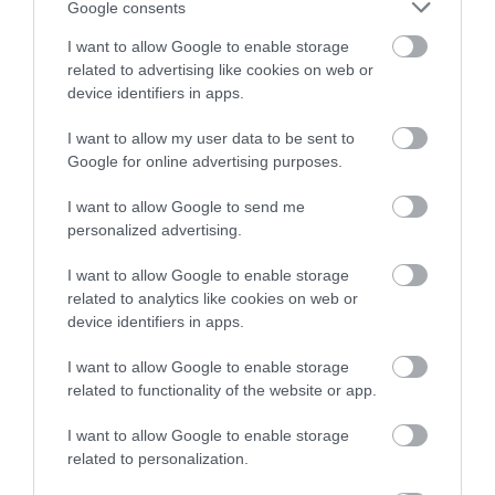
Google consents
ezeket a leopárdmintákat, és úgy gondoljuk,
I want to allow Google to enable storage
hogy valamilyen ősi élet hozhatta létre őket. Ma
related to advertising like cookies on web or
egy lépéssel közelebb kerültünk ahhoz, hogy
device identifiers in apps.
választ adjunk az emberiség egyik legmélyebb
kérdésére:
valóban egyedül vagyunk-e az
I want to allow my user data to be sent to
univerzumban?
Google for online advertising purposes.
I want to allow Google to send me
– fogalmazott
Nicky Fox
, a NASA egyik vezetője.
personalized advertising.
I want to allow Google to enable storage
related to analytics like cookies on web or
device identifiers in apps.
I want to allow Google to enable storage
related to functionality of the website or app.
I want to allow Google to enable storage
related to personalization.
Még több érdekesség!