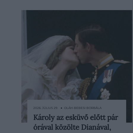
2026. JÚLIUS 29. ● OLÁH-BEBESI BORBÁLA
Károly az esküvő előtt pár
45 évvel ezelőtt, 1981. július 29-én
órával közölte Dianával,
Károly herceg és Lady Diana