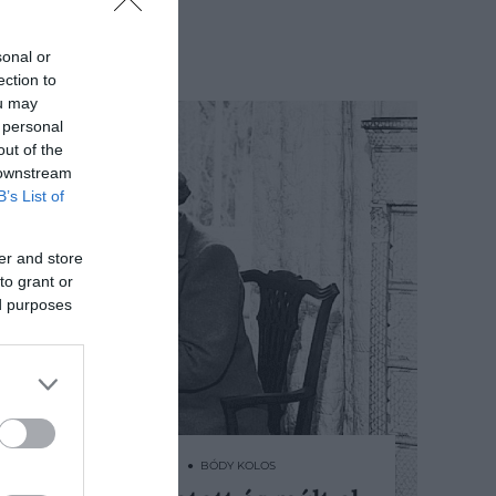
sonal or
ection to
ou may
 personal
out of the
 downstream
B’s List of
er and store
to grant or
ed purposes
2025. SZEPTEMBER 15. ● BÓDY KOLOS