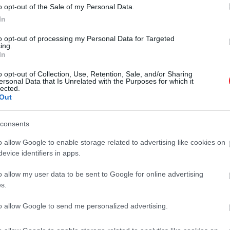
vissza 25 év után a
szereplői és alkotói visszatérnek
o opt-out of the Sale of my Personal Data.
Stars Hollow városába egy új
Szívek…
In
dokumentumfilm erejéig, amely a
to opt-out of processing my Personal Data for Targeted
OLÁH-BEBESI BORBÁLA
sorozat indulásának 25. évfordulóját
ing.
ünnepli.
In
o opt-out of Collection, Use, Retention, Sale, and/or Sharing
ersonal Data that Is Unrelated with the Purposes for which it
lected.
Out
consents
o allow Google to enable storage related to advertising like cookies on
evice identifiers in apps.
o allow my user data to be sent to Google for online advertising
s.
to allow Google to send me personalized advertising.