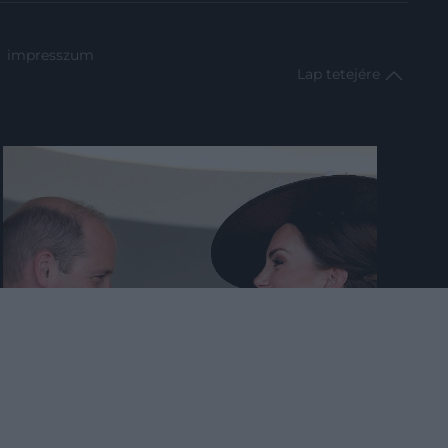
impresszum
Lap tetejére