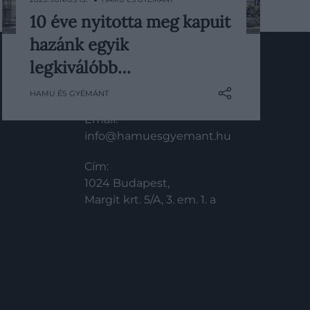
10 éve nyitotta meg kapuit
2025-ben ünnepli fennállásának
hazánk egyik
tizedik évfordulóját az Aria Hotel
Budapest – a világ egyik
legkiválóbb…
legelismertebb zenei tematikájú
KAPCSOLAT
HAMU ÉS GYÉMÁNT
luxusszállodája, amely olyan
egyedülálló és tekintélyes
Email:
nemzetközi elismeréseket nyert el,
info@hamuesgyemant.hu
mint Európa Legjobb Wellness
Spája (World Boutique Hotel
Cím:
Awards), a Világ Egyik…
1024 Budapest,
Margit krt. 5/A, 3. em. 1. a