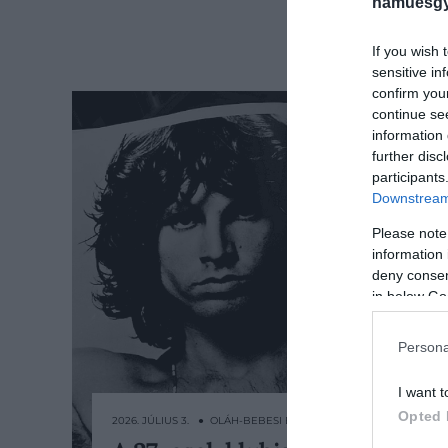
hamuesgy
If you wish 
sensitive in
confirm you
continue se
information 
further disc
participants
Downstream 
Please note
information 
deny consent
in below Go
Persona
I want t
Opted 
2026. JÚLIUS 3. ● OLÁH-BEBESI BORBÁLA