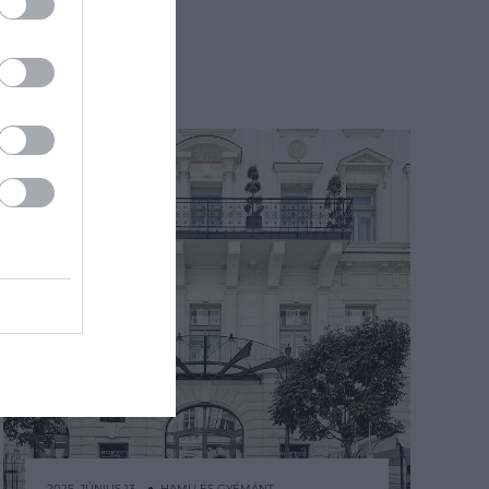
2025. JÚNIUS 13. ● HAMU ÉS GYÉMÁNT