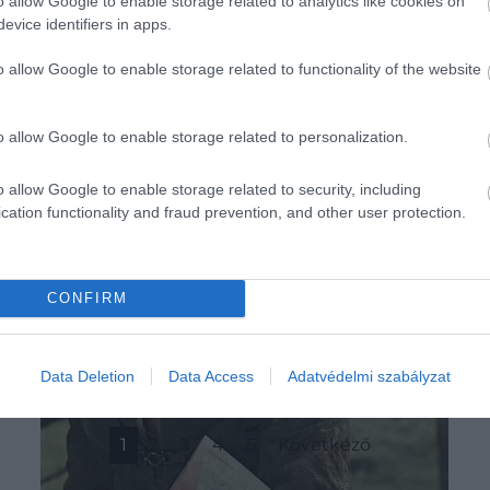
o allow Google to enable storage related to analytics like cookies on
evice identifiers in apps.
o allow Google to enable storage related to functionality of the website
o allow Google to enable storage related to personalization.
o allow Google to enable storage related to security, including
cation functionality and fraud prevention, and other user protection.
CONFIRM
Data Deletion
Data Access
Adatvédelmi szabályzat
1
2
3
4
5
Következő