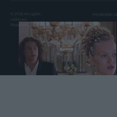
© 2025 All rights
moderálási s
reserved.
Powered by
HG Media
.
2025. MÁJUS 11. ● HAMU ÉS GYÉMÁNT
10 dolog, amit utálok