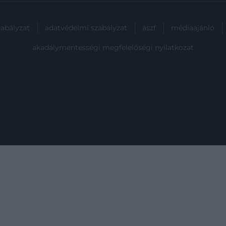
zabályzat
adatvédelmi szabályzat
ászf
médiaajánló
akadálymentességi megfelelőségi nyilatkozat