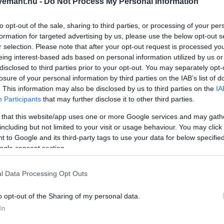
emant.hu -
Do Not Process My Personal Information
to opt-out of the sale, sharing to third parties, or processing of your per
formation for targeted advertising by us, please use the below opt-out s
r selection. Please note that after your opt-out request is processed y
eing interest-based ads based on personal information utilized by us or
disclosed to third parties prior to your opt-out. You may separately opt-
losure of your personal information by third parties on the IAB’s list of
. This information may also be disclosed by us to third parties on the
IA
Participants
that may further disclose it to other third parties.
 that this website/app uses one or more Google services and may gath
including but not limited to your visit or usage behaviour. You may click 
 to Google and its third-party tags to use your data for below specifi
ogle consent section.
l Data Processing Opt Outs
o opt-out of the Sharing of my personal data.
2025. AUGUSZTUS 28. ● OLÁH-BEBESI BORBÁLA
Különleges epizóddal tér
In
A Szívek szállodája (Gilmore Girls)