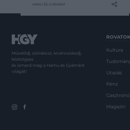
Vissza a jövőbe, ami az eltelt
HAMU ÉS GYÉMÁNT
évtizedek alatt megkerülhetetlen
mérföldkő lett a popkultúrában. A
trilógia nem csupán az időutazás
témáját vitte sikerre, humorával,
karaktereivel és vizuális stílusával
ROVATO
egy egész generáció…
Kultúra
Művelődj, szórakozz, kíváncsiskodj,
kóstolgass
Tudomán
és ismerd meg a Hamu és Gyémánt
világát!
Utazás
Pénz
Gasztron
Magazin