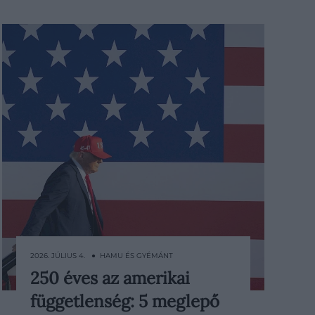
2026. JÚLIUS 4. ● HAMU ÉS GYÉMÁNT
250 éves az amerikai
Tűzijátékok világítják be az eget,
függetlenség: 5 meglepő
amerikai zászlók lobognak az