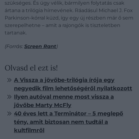
szükséges. És úgy vélik, bármilyen folytatás csak
ártana a trilógia hírnevének. Ráadásul Michael J. Fox
Parkinson-kórral küzd, így egy új részben már ő sem
szerepelhetne – amit a rajongók is tiszteletben
tartanak.
(Forrás:
Screen Rant
)
Olvasd el ezt is!
A Vissza a jövőbe-trilógia írója egy
negyedik film lehetőségéről nyilatkozott
Ilyen autóval menne most vissza a
jövőbe Marty McFly
40 éves lett a Terminátor – 5 meglepő
tény, amit biztosan nem tudtál a
kultfilmről