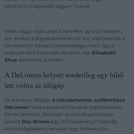
színésznő magasabb legyen Foxnál.
Wells végül eljátszhatta Jennifert az első részben,
ám amikor a folytatásokra került sor, visszavonult a
színészettől édesanyja betegsége miatt. Így a
második és a harmadik részben már
Elisabeth
Shue
alakította Jennifert.
A DeLorean helyett eredetileg egy hűtő
lett volna az időgép
Az ikonikus időgép,
a rozsdamentes acélborítású
DeLorean
mára a popkultúra egyik legismertebb
filmes járműve. Azonban az első forgatókönyv
szerint
Doc Brown
egy hűtőszekrényt használt
volna időgépként, amelyet egy teherautóra