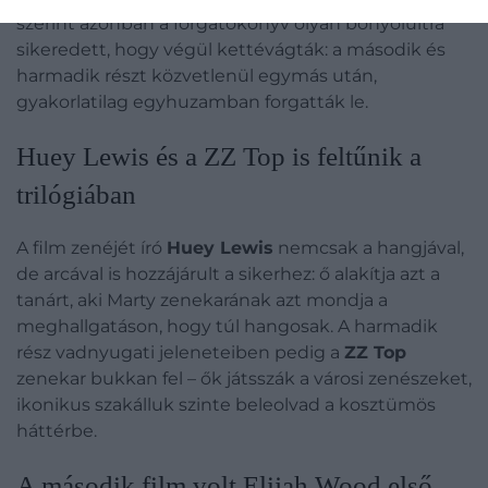
szerint azonban a forgatókönyv olyan bonyolultra
sikeredett, hogy végül kettévágták: a második és
harmadik részt közvetlenül egymás után,
gyakorlatilag egyhuzamban forgatták le.
Huey Lewis és a ZZ Top is feltűnik a
trilógiában
A film zenéjét író
Huey Lewis
nemcsak a hangjával,
de arcával is hozzájárult a sikerhez: ő alakítja azt a
tanárt, aki Marty zenekarának azt mondja a
meghallgatáson, hogy túl hangosak. A harmadik
rész vadnyugati jeleneteiben pedig a
ZZ Top
zenekar bukkan fel – ők játsszák a városi zenészeket,
ikonikus szakálluk szinte beleolvad a kosztümös
háttérbe.
A második film volt Elijah Wood első