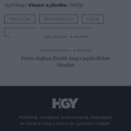
Nyitókép:
Vissza a jövőbe
/ IMDb
TRILÓGIA
ÉVFORDULÓ
LISTA
KULTFILM
VISSZA A JÖVŐBE
2026. JÚLIUS 10. ● KULTÚRA
5 megrendítően őszinte magyar könyv a
rákról
2026. AUGUSZTUS 4. ● KULTÚRA
Forró olajban főzték meg a japán Robin
Hoodot
Művelődj, szórakozz, kíváncsiskodj, kóstolgass
és ismerd meg a Hamu és Gyémánt világát!