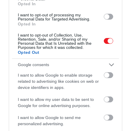
Crispin Glover nem tért vissza a
Opted In
folytatásokra és ezzel precedenst
I want to opt-out of processing my
Personal Data for Targeted Advertising.
teremtett
Opted In
I want to opt-out of Collection, Use,
A trilógia első részében George McFly-t
Crispin
Retention, Sale, and/or Sharing of my
Personal Data that Is Unrelated with the
Glover
játszotta, aki a folytatásokhoz magasabb
Purposes for which it was collected.
fizetést kért, a stúdió ebből nem engedett, és végül
Opted Out
nélküle folytatták a munkát.
Google consents
I want to allow Google to enable storage
related to advertising like cookies on web or
device identifiers in apps.
I want to allow my user data to be sent to
Google for online advertising purposes.
I want to allow Google to send me
personalized advertising.