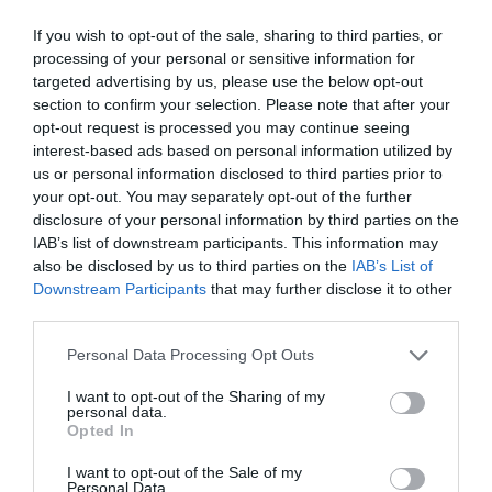
bonyolult lett volna. Végül a Universal Studios hátsó
If you wish to opt-out of the sale, sharing to third parties, or
udvarán álló, korábban a
Ne bántsátok a
processing of your personal or sensitive information for
feketerigót
! című filmben látott bírósági épületből
targeted advertising by us, please use the below opt-out
alakították ki az ikonikus óratornyot, a robbanást
section to confirm your selection. Please note that after your
pedig villámcsapásra cserélték.
opt-out request is processed you may continue seeing
interest-based ads based on personal information utilized by
Majdnem „Űrlény a Plutóról” lett a film
us or personal information disclosed to third parties prior to
your opt-out. You may separately opt-out of the further
címe
disclosure of your personal information by third parties on the
IAB’s list of downstream participants. This information may
A
Vissza a jövőbe
cím ma már fogalom, ám a stúdió
also be disclosed by us to third parties on the
IAB’s List of
Downstream Participants
that may further disclose it to other
eredetileg másként képzelte el a dolgot. Az egyik
third parties.
vezető a „
Space Man From Pluto
” – vagyis „Űrlény a
Plutóról” – címet javasolta, arra hivatkozva, hogy a
Please note that this website/app uses one or more Google
Personal Data Processing Opt Outs
Vissza a jövőbe
logikátlan és zavaró. Szerencsére
services and may gather and store information including but
Steven Spielberg
producerként közbelépett, és
not limited to your visit or usage behaviour. You may click to
I want to opt-out of the Sharing of my
personal data.
grant or deny consent to Google and its third-party tags to
egyértelművé tette, hogy esze ágában sincs
Opted In
use your data for below specified purposes in below Google
változtatni a film címén.
consent section.
I want to opt-out of the Sale of my
Personal Data.