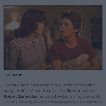
Fotó:
IMDb
Hamar kiderült azonban, hogy Stoltz komolyabb
hangvételű játéka nem passzol a film tónusához.
Robert Zemeckis
rendező továbbra is ragaszkodott
Foxhoz, és végül sikerült megegyezni: a színész napi