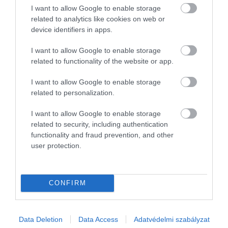
I want to allow Google to enable storage
related to analytics like cookies on web or
device identifiers in apps.
I want to allow Google to enable storage
Fotó:
IMDb
related to functionality of the website or app.
A karaktert nem válogatták újra, hanem archív
I want to allow Google to enable storage
jelenetekkel és egy maszkos színésszel oldották
related to personalization.
meg a jelenlétét. Glover végül pert indított, amelyet
meg is nyert – ez a döntés precedenst teremtett
I want to allow Google to enable storage
Hollywoodban:
azóta tilos egy színész arcát vagy
related to security, including authentication
hangját engedély nélkül újra felhasználni.
functionality and fraud prevention, and other
user protection.
A második és harmadik részt egyszerre
forgatták le
CONFIRM
A
Vissza a jövőbe
első része hatalmas siker lett, és
bár a készítők nem voltak biztosak a folytatásban, a
Data Deletion
Data Access
Adatvédelmi szabályzat
stúdió ragaszkodott a második részhez. A hírek