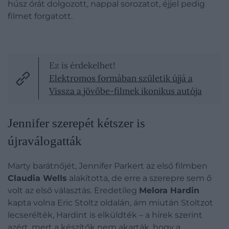
húsz órát dolgozott, nappal sorozatot, éjjel pedig
filmet forgatott.
Ez is érdekelhet!
Elektromos formában születik újjá a
Vissza a jövőbe-filmek ikonikus autója
Jennifer szerepét kétszer is
újraválogatták
Marty barátnőjét, Jennifer Parkert az első filmben
Claudia Wells
alakította, de erre a szerepre sem ő
volt az első választás. Eredetileg
Melora Hardin
kapta volna Eric Stoltz oldalán, ám miután Stoltzot
lecserélték, Hardint is elküldték – a hírek szerint
azért, mert a készítők nem akarták, hogy a