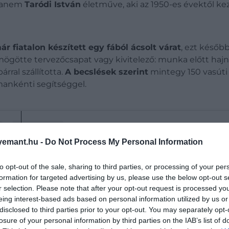
 hanem
Taródi István
életműve, aki az 1950-es évektől kezd
ár fiatalon készített egy fából ácsolt várat
, ezt későb
 mögötte tervezőcsapat vagy kivitelező: munka előtt haj
rral szállította.
A becslések szerint
mintegy 150 vasúti 
mankénti segítséggel.
emant.hu -
Do Not Process My Personal Information
to opt-out of the sale, sharing to third parties, or processing of your per
formation for targeted advertising by us, please use the below opt-out s
r selection. Please note that after your opt-out request is processed y
eing interest-based ads based on personal information utilized by us or
disclosed to third parties prior to your opt-out. You may separately opt-
losure of your personal information by third parties on the IAB’s list of