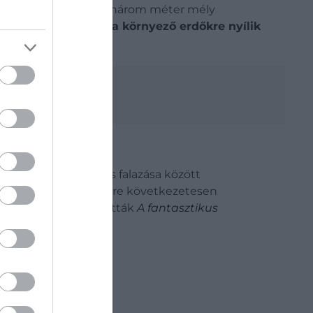
 amely egy körülbelül három méter mély
elé,
tetejéről pedig a környező erdőkre nyílik
arban.
 méter mély. Kettős falazása között
k jól mutatják, mennyire következetesen
nas években itt forgatták
A
fantasztikus