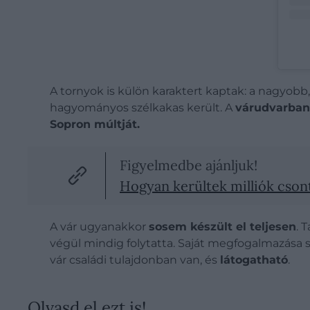
A tornyok is külön karaktert kaptak: a nagyobb
hagyományos szélkakas került. A
várudvarban
Sopron múltját.
Figyelmedbe ajánljuk!
Hogyan kerültek milliók cson
A vár ugyanakkor
sosem készült el teljesen
. 
végül mindig folytatta. Saját megfogalmazása sz
vár családi tulajdonban van, és
látogatható
.
Olvasd el ezt is!