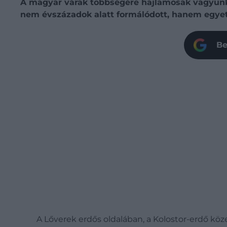
A magyar várak többségére hajlamosak vagyunk ú
nem évszázadok alatt formálódott, hanem egyet
Be
A Lőverek erdős oldalában, a Kolostor-erdő kö