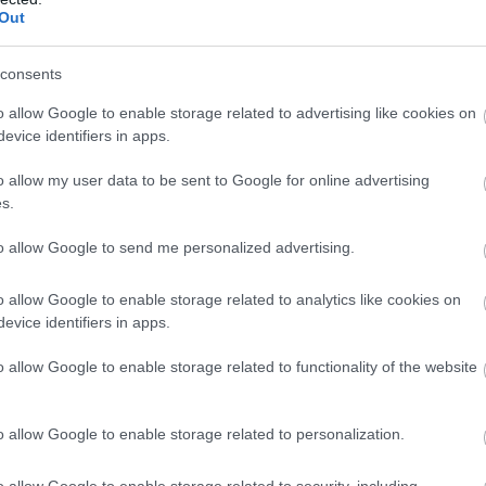
gvárak
formáit idézik. A bejárat felvonóhídon át vezet,
Out
nt 16 méter magas, belsejében csigalépcső kanyarog felf
helyiségek, lovagterem és borház is helyet kapott az udv
consents
o allow Google to enable storage related to advertising like cookies on
evice identifiers in apps.
gúnából modern várossá
o allow my user data to be sent to Google for online advertising
s.
to allow Google to send me personalized advertising.
el a
kút
, amely három méter átmérőjű és mintegy tizenöt
lbelül tízméteres alagút nyílik. Az aprólékos megoldáso
o allow Google to enable storage related to analytics like cookies on
zésére. A helyszín a filmeseket is megihlette: a nyolcva
evice identifiers in apps.
eit.
o allow Google to enable storage related to functionality of the website
o allow Google to enable storage related to personalization.
o allow Google to enable storage related to security, including