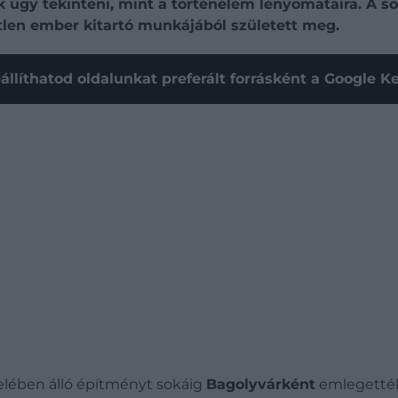
gy tekinteni, mint a történelem lenyomataira. A so
len ember kitartó munkájából született meg.
állíthatod oldalunkat preferált forrásként a Google 
zelében álló építményt sokáig
Bagolyvárként
emlegették