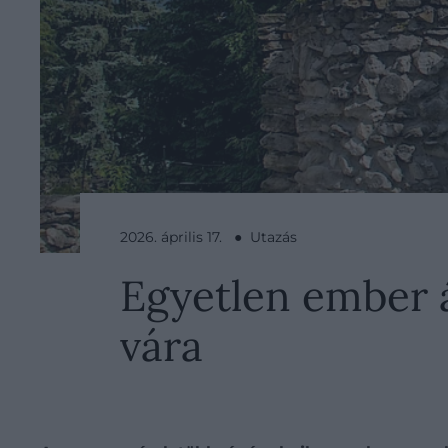
2026. április 17. ● Utazás
Egyetlen ember á
vára