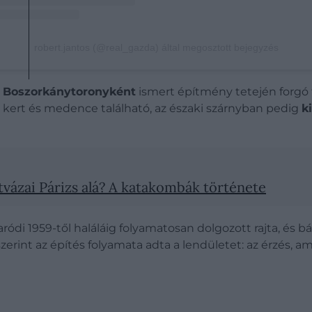
robert.jantos (@real_gazda) által megosztott bejegyzés
,
Boszorkánytoronyként
ismert építmény tetején forgó fi
kert és medence található, az északi szárnyban pedig
k
tvázai Párizs alá? A katakombák története
Taródi 1959-től haláláig folyamatosan dolgozott rajta, és
erint az építés folyamata adta a lendületet: az érzés, am