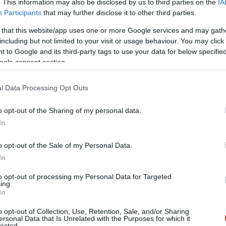
. This information may also be disclosed by us to third parties on the
IA
Participants
that may further disclose it to other third parties.
 that this website/app uses one or more Google services and may gath
including but not limited to your visit or usage behaviour. You may click 
A bejegyzés megtekintése az Instagramon
 to Google and its third-party tags to use your data for below specifi
ogle consent section.
l Data Processing Opt Outs
o opt-out of the Sharing of my personal data.
In
o opt-out of the Sale of my Personal Data.
In
to opt-out of processing my Personal Data for Targeted
🍁🍃Évi🍃🍁 (@kovacsnetorokeva) által megosztott bejegyzés
ing.
In
o opt-out of Collection, Use, Retention, Sale, and/or Sharing
ersonal Data that Is Unrelated with the Purposes for which it
lected.