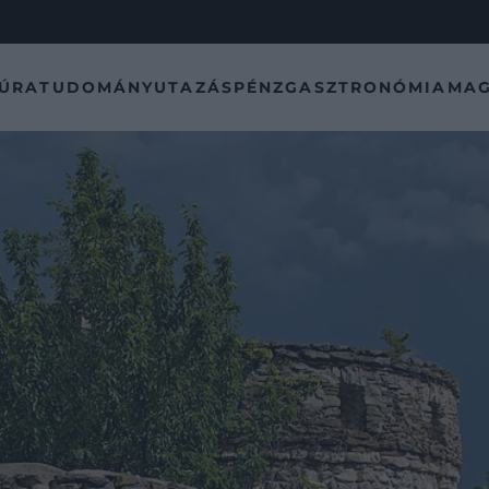
TÚRA
TUDOMÁNY
UTAZÁS
PÉNZ
GASZTRONÓMIA
MAG