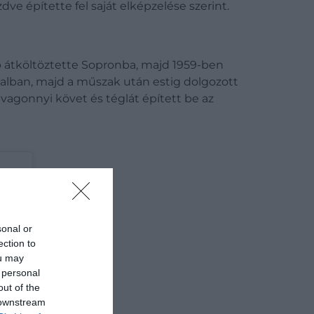
ve építette fel saját elképzelése szerint.
b átköltöztette Sopronba, majd 1959-ben
nalban, majd a műszak után estig dolgozott
vagonnyi követ és téglát épített be az
sonal or
ection to
ou may
 personal
out of the
 downstream