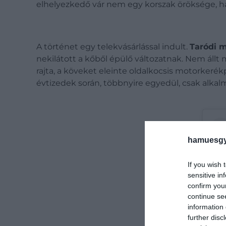
elhelyezkedő vár nem egy korszak öröksége,
A történet egy telekvásárlással indult.
Taródi m
nekilátott a kőből épülő változatnak. Nem állt
rajta, a köveket eleinte oldalkocsis motorkerékpá
évtizedek során, többnyire egyedül, csak alkal
hamuesgy
If you wish 
sensitive in
confirm you
continue se
information 
further disc