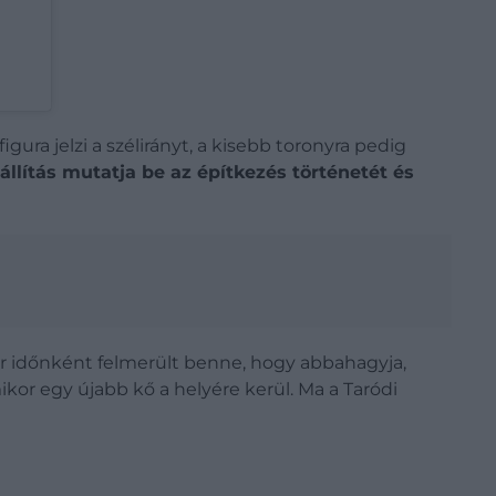
gura jelzi a szélirányt, a kisebb toronyra pedig
iállítás mutatja be az építkezés történetét és
 bár időnként felmerült benne, hogy abbahagyja,
ikor egy újabb kő a helyére kerül. Ma a Taródi