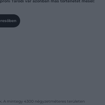
proni Taródi vár azonban más történetet mesél:
Keresőben
. A mintegy 4300 négyzetméteres területen