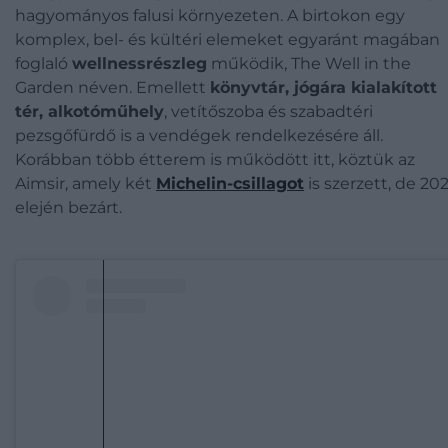
hagyományos falusi környezeten. A birtokon egy
komplex, bel- és kültéri elemeket egyaránt magában
foglaló
wellnessrészleg
működik, The Well in the
Garden néven. Emellett
könyvtár, jógára kialakított
tér, alkotóműhely
, vetítőszoba és szabadtéri
pezsgőfürdő is a vendégek rendelkezésére áll.
Korábban több étterem is működött itt, köztük az
Aimsir, amely két
Michelin-csillagot
is szerzett, de 20
elején bezárt.