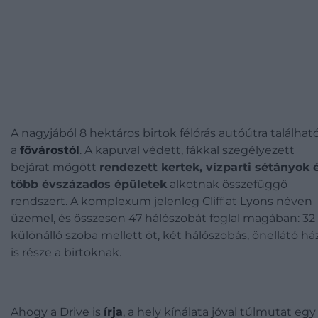
A nagyjából 8 hektáros birtok félórás autóútra találhat
a
fővárostól
. A kapuval védett, fákkal szegélyezett
bejárat mögött
rendezett kertek, vízparti sétányok 
több évszázados épületek
alkotnak összefüggő
rendszert. A komplexum jelenleg Cliff at Lyons néven
üzemel, és összesen 47 hálószobát foglal magában: 32
különálló szoba mellett öt, két hálószobás, önellátó há
is része a birtoknak.
Ahogy a Drive is
írja
, a hely kínálata jóval túlmutat egy