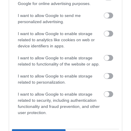
Google for online advertising purposes.
következetesen felépített rendszer, amely ma is
meghatározza a birtok arculatát.
I want to allow Google to send me
personalized advertising.
Figyelmedbe ajánljuk!
I want to allow Google to enable storage
A 9 legjobb európai város, ha a lehető
related to analytics like cookies on web or
legtöbb zöldfelületre vágyunk
device identifiers in apps.
I want to allow Google to enable storage
A The Village at Lyons jelenleg a Sotheby’s Internation
related to functionality of the website or app.
Realty kínálatában szerepel, 20 millió eurós áron. Az
értékesítés nem terjed ki a birtok központi
I want to allow Google to enable storage
lakóépületére, a komplexum többi része azonban
related to personalization.
egyben kerül piacra.
Ritka lehetőség
: egy olyan hely
I want to allow Google to enable storage
válik elérhetővé, ahol egy történeti falu és egy kortárs
related to security, including authentication
vendéglátóhely működése szinte teljesen összeér.
functionality and fraud prevention, and other
user protection.
Olvasd el ezt is!