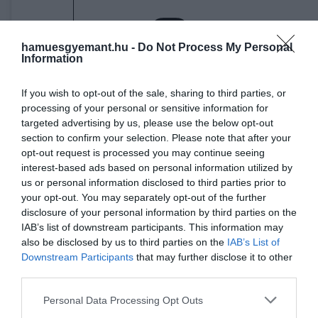
hamuesgyemant.hu -
Do Not Process My Personal
Information
A bejegyzés megtekintése az Instagramon
If you wish to opt-out of the sale, sharing to third parties, or
processing of your personal or sensitive information for
targeted advertising by us, please use the below opt-out
section to confirm your selection. Please note that after your
opt-out request is processed you may continue seeing
interest-based ads based on personal information utilized by
us or personal information disclosed to third parties prior to
your opt-out. You may separately opt-out of the further
disclosure of your personal information by third parties on the
IAB’s list of downstream participants. This information may
also be disclosed by us to third parties on the
IAB’s List of
Sharon Buckley (@sharonbuckleyrealestatenyc) által megosztott bejegyzés
Downstream Participants
that may further disclose it to other
third parties.
Please note that this website/app uses one or more Google
Personal Data Processing Opt Outs
services and may gather and store information including but
A település múltja
a 18. század végéig vezethető vissz