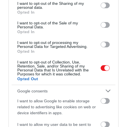
not limited to your visit or usage behaviour. You may click to
I want to opt-out of the Sharing of my
A Grand Canal partján fekvő közösség fénykorában
personal data.
grant or deny consent to Google and its third-party tags to
Opted In
malom, kovácsműhely, laktanya és több lakóépület
use your data for below specified purposes in below Google
tartozott ide. A malmot egy időben
Joseph P.
consent section.
I want to opt-out of the Sale of my
Shackleton
irányította, aki rokonságban állt az
Personal Data.
Opted In
Antarktisz-kutató
Ernest Shackletonnal
. Egy későbbi
tűzvész után a fejlődés megtorpant, az épületek egy
I want to opt-out of processing my
Personal Data for Targeted Advertising.
része hosszú időre elhagyatottá vált.
Opted In
I want to opt-out of Collection, Use,
Ez is érdekelhet!
Retention, Sale, and/or Sharing of my
Fel a bakancsokkal: két év után újra járható
Personal Data that Is Unrelated with the
Purposes for which it was collected.
Madeira ikonikus hegyi túraútvonala
Opted Out
Google consents
I want to allow Google to enable storage
Az új korszak a kilencvenes évek második felében
related to advertising like cookies on web or
kezdődött, amikor
Tony Ryan
, a
Ryanair
alapítója 199
device identifiers in apps.
ban megvásárolta a területet. A felújítás 1999 és 2008
I want to allow my user data to be sent to
között zajlott, ennek során alakult ki az a