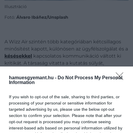
Illusztráció
Fotó:
Álvaro Ibáñez/Unsplash
A Wizz Air szintén több kategóriában kétcsillagos
minősítést kapott, különösen az ügyfélszolgálat és a
késésekkel
kapcsolatos kommunikáció váltott ki
kritikát. A társaság vitatta a kutatás súlyát,
hangsúlyozva, hogy az Egyesült Királyságban 99,7
százalékos járatteljesítési arányt ért el, és 2024
hamuesgyemant.hu -
Do Not Process My Personal
Information
októbere óta javult az ügyfél-elégedettségi
mutatója.
If you wish to opt-out of the sale, sharing to third parties, or
processing of your personal or sensitive information for
Ez is érdekelhet!
targeted advertising by us, please use the below opt-out
Mostantól újabb európai légitársaság
section to confirm your selection. Please note that after your
opt-out request is processed you may continue seeing
gépein wifizhetünk ingyenesen
interest-based ads based on personal information utilized by