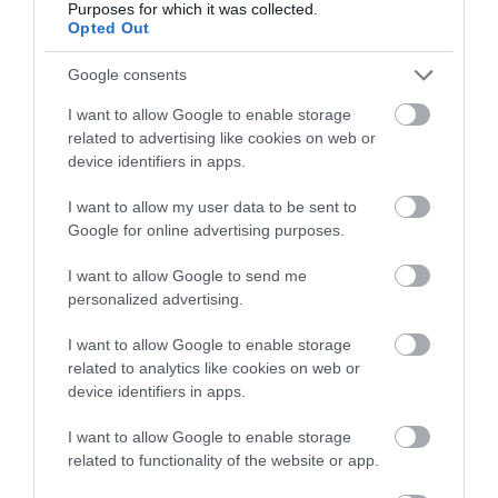
Purposes for which it was collected.
Norwegian, a British Airways és a
KLM
is.
Opted Out
Google consents
Figyelmedbe ajánljuk!
Bezárt bázisok, megszűnő járatok: így
I want to allow Google to enable storage
rajzolja át Európa légi közlekedését a
related to advertising like cookies on web or
device identifiers in apps.
Ryanair
I want to allow my user data to be sent to
Google for online advertising purposes.
I want to allow Google to send me
personalized advertising.
I want to allow Google to enable storage
related to analytics like cookies on web or
device identifiers in apps.
I want to allow Google to enable storage
related to functionality of the website or app.