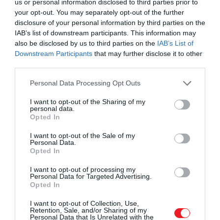
us or personal information disclosed to third parties prior to
your opt-out. You may separately opt-out of the further
disclosure of your personal information by third parties on the
A felmérés egyik fontos megállapítása
, hogy a
IAB’s list of downstream participants. This information may
kedvezőnek tűnő jegyár a kézipoggyász, az
also be disclosed by us to third parties on the
IAB’s List of
Downstream Participants
that may further disclose it to other
ülőhelyválasztás
és más kiegészítő szolgáltatások
third parties.
hozzáadásával jelentősen nőhet. Ezek a díjak sok
esetben csak a foglalási folyamat végén jelennek
Please note that this website/app uses one or more Google
Personal Data Processing Opt Outs
meg, ami megnehezíti az átlátható
services and may gather and store information including but
összehasonlítást. A Which? szerint több olyan
not limited to your visit or usage behaviour. You may click to
I want to opt-out of the Sharing of my
personal data.
grant or deny consent to Google and its third-party tags to
légitársaság működik, ahol a csomagot és az
Opted In
use your data for below specified purposes in below Google
ülőhelyet tartalmazó jegy végső soron hasonló vagy
consent section.
I want to opt-out of the Sale of my
kedvezőbb árat jelent,
írja
az Euronews.
Personal Data.
Opted In
A rangsor élén a rövid távú járatoknál a Jet2
I want to opt-out of processing my
végzett
76 százalékkal. A társaság a megbízhatóság
Personal Data for Targeted Advertising.
terén teljesített kiemelkedően, ritkábban törölt
Opted In
járatokat, és négycsillagos értékelést kapott a
I want to opt-out of Collection, Use,
foglalási folyamatra, az ügyfélszolgálatra és az ár-
Retention, Sale, and/or Sharing of my
Personal Data that Is Unrelated with the
érték arányra. Erős eredményt ért el a
Lufthansa
, a