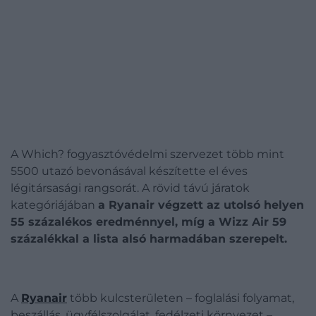
A Which? fogyasztóvédelmi szervezet több mint
5500 utazó bevonásával készítette el éves
légitársasági rangsorát. A rövid távú járatok
kategóriájában
a Ryanair végzett az utolsó helyen
55 százalékos eredménnyel, míg a Wizz Air 59
százalékkal a lista alsó harmadában szerepelt.
A
Ryanair
több kulcsterületen – foglalási folyamat,
beszállás, ügyfélszolgálat, fedélzeti környezet –