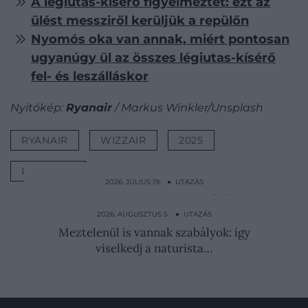
A légiutas-kísérő figyelmeztet: ezt az
ülést messziről kerüljük a repülőn
Nyomós oka van annak, miért pontosan
ugyanúgy ül az összes légiutas-kísérő
fel- és leszálláskor
Nyitókép:
Ryanair
/ Markus Winkler/Unsplash
RYANAIR
WIZZAIR
2025
RANGSOR
2026. JÚLIUS 19. ● UTAZÁS
Szinte lebeg a híd, ami magasságával az
Eiffel-tornyot is…
2026. AUGUSZTUS 5. ● UTAZÁS
Meztelenül is vannak szabályok: így
viselkedj a naturista…