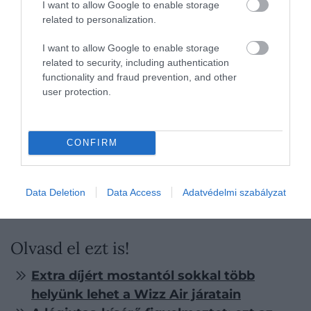
I want to allow Google to enable storage
related to personalization.
Illusztráció
I want to allow Google to enable storage
related to security, including authentication
Fotó:
David Syphers/Unsplash
functionality and fraud prevention, and other
user protection.
Hosszú távon a
Singapore Airlines került az első
helyre 81 százalékos eredménnyel
, ötcsillagos
értékeléssel a fedélzeti környezet és az
CONFIRM
ügyfélszolgálat terén. Az Emirates és a Virgin
Atlantic szintén az élmezőnyben végzett,
elsősorban a személyzet munkáját és a kényelmet
Data Deletion
Data Access
Adatvédelmi szabályzat
emelték ki az utasok.
Olvasd el ezt is!
Extra díjért mostantól sokkal több
helyünk lehet a Wizz Air járatain