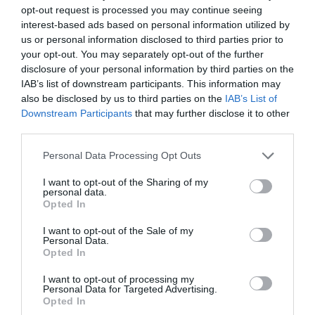
opt-out request is processed you may continue seeing
interest-based ads based on personal information utilized by
us or personal information disclosed to third parties prior to
your opt-out. You may separately opt-out of the further
disclosure of your personal information by third parties on the
IAB’s list of downstream participants. This information may
also be disclosed by us to third parties on the
IAB’s List of
Downstream Participants
that may further disclose it to other
third parties.
Please note that this website/app uses one or more Google
Personal Data Processing Opt Outs
services and may gather and store information including but
not limited to your visit or usage behaviour. You may click to
I want to opt-out of the Sharing of my
personal data.
grant or deny consent to Google and its third-party tags to
Opted In
use your data for below specified purposes in below Google
consent section.
I want to opt-out of the Sale of my
Personal Data.
2025. SZEPTEMBER 29. ● BÓDY KOLOS
Opted In
5+1 hazai kávézó, amit egyszer
Egy csésze finom kávéra ma már
I want to opt-out of processing my
mindenkinek ki kell próbálnia
Personal Data for Targeted Advertising.
nemcsak napindító italként tekintünk,
Opted In
hanem kulturális élményként is – főként,