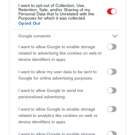
BÓDY KOLOS
ha nem saját konyhánkban, hanem egy
I want to opt-out of Collection, Use,
Retention, Sale, and/or Sharing of my
kávézóban kortyolgatunk. A baristák
Personal Data that Is Unrelated with the
Purposes for which it was collected.
szenvedélye, a terek atmoszférája és az
Opted Out
aprólékosan kidolgozott esztétika mind
hozzájárulnak ahhoz, hogy egy hely…
Google consents
I want to allow Google to enable storage
related to advertising like cookies on web or
device identifiers in apps.
I want to allow my user data to be sent to
Google for online advertising purposes.
I want to allow Google to send me
personalized advertising.
I want to allow Google to enable storage
related to analytics like cookies on web or
device identifiers in apps.
I want to allow Google to enable storage