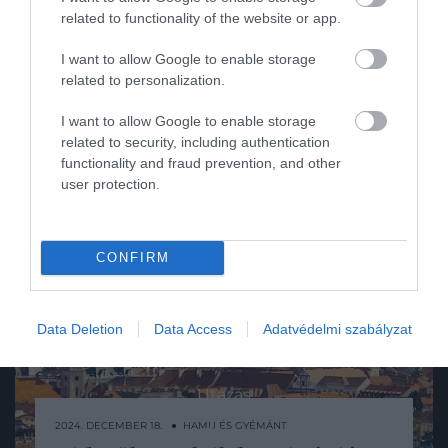
related to functionality of the website or app.
I want to allow Google to enable storage
related to personalization.
I want to allow Google to enable storage
related to security, including authentication
Művelődj, szórakozz, kíváncsiskodj, kóstolgass
functionality and fraud prevention, and other
és ismerd meg a Hamu és Gyémánt világát!
user protection.
CONFIRM
ROVATOK
Kultúra
Data Deletion
Data Access
Adatvédelmi szabályzat
Tudomány
Utazás
2024. DECEMBER 18. ● HAMU ÉS GYÉMÁNT
Pénz