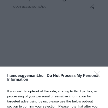
lenyomataira. A soproni Taródi vár
OLÁH-BEBESI BORBÁLA
azonban más történetet mesél: nem
évszázadok alatt formálódott, hanem
egyetlen ember kitartó munkájából
született…
hamuesgyemant.hu -
Do Not Process My Personal
Information
If you wish to opt-out of the sale, sharing to third parties, or
processing of your personal or sensitive information for
targeted advertising by us, please use the below opt-out
section to confirm your selection. Please note that after your