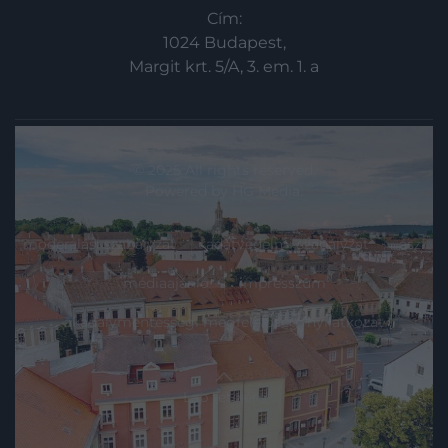
Cím:
1024 Budapest,
Margit krt. 5/A, 3. em. 1. a
© 2025 All rights reserved.
Powered by
HG Media
.
moderálási szabályzat
adatvédelmi szabályzat
ászf
médiaajánló
impresszum
akadálymentességi megfelelőségi nyilatkozat
Lap tetejére