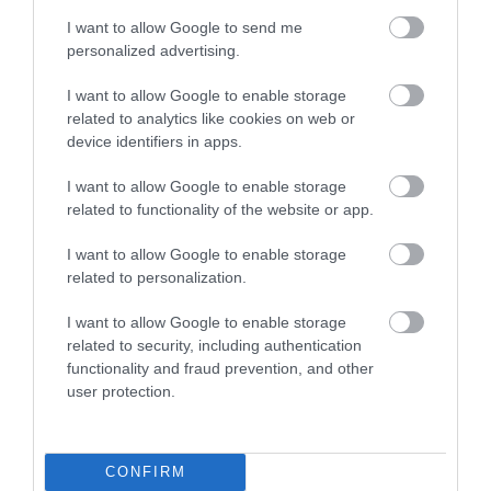
Fotó: Getty Images
I want to allow Google to send me
personalized advertising.
És a házak állapota csak az egyik hátulütője a
dolognak. A Drive számításai szerint ugyanis egy-
I want to allow Google to enable storage
egy üzlet megkötése után nem három eurót, sokkal
related to analytics like cookies on web or
inkább többezret kell majd kifizetni a leendő
device identifiers in apps.
lakóknak.
I want to allow Google to enable storage
Először is azért, mert a három euró tényleg csak egy
related to functionality of the website or app.
kiinduló összeg,
I want to allow Google to enable storage
related to personalization.
a lakásokat ugyanis aukción lehet megvásárolni, a
tapasztalatok szerint így az otthonok a végén 2-4
I want to allow Google to enable storage
millió forint között kelnek el.
related to security, including authentication
functionality and fraud prevention, and other
Ezek után pedig kezdődhet a felújítás, aminek az
user protection.
árát természetesen nem lehet előre meghatározni,
de az biztos, hogy több millió, esetleg több tízmillió
forintot emészt fel a renoválás. Ezeket a
CONFIRM
munkálatokat ráadásul szerződés szerint három