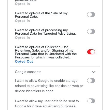
grant or deny consent to Google and its third-party tags to
sincsenek tökéletes állapotban, annak ellenére sem,
Opted In
use your data for below specified purposes in below Google
hogy a legtöbb terasszal és elképesztő kilátással is
consent section.
I want to opt-out of the Sale of my
bír.
Personal Data.
Opted In
I want to opt-out of processing my
Personal Data for Targeted Advertising.
Opted In
I want to opt-out of Collection, Use,
Retention, Sale, and/or Sharing of my
Personal Data that Is Unrelated with the
Purposes for which it was collected.
Opted Out
Google consents
I want to allow Google to enable storage
related to advertising like cookies on web or
device identifiers in apps.
Kisház a Palermótól 60 kilométerre fekvő Sambuca
di Sicilia városában
I want to allow my user data to be sent to
Google for online advertising purposes.