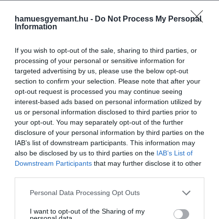
A portál emlékeztet, hogy a dél-olaszországi
hamuesgyemant.hu -
Do Not Process My Personal
Information
városkában először 2019-ben, aztán pedig 2021-ben
dobták piacra az „egy eurós” ingatlanokat. Persze, ez
nem véletlen, hiszen már az első alkalommal annyira
If you wish to opt-out of the sale, sharing to third parties, or
processing of your personal or sensitive information for
sikeresnek bizonyult a projekt, hogy közel 20 millió
targeted advertising by us, please use the below opt-out
eurós tőkét pumpált a város gazdaságába.
section to confirm your selection. Please note that after your
opt-out request is processed you may continue seeing
interest-based ads based on personal information utilized by
us or personal information disclosed to third parties prior to
Ez is érdekelhet!
Új éjszakai vonat köti össze
your opt-out. You may separately opt-out of the further
Olaszország északi és déli részét
disclosure of your personal information by third parties on the
IAB’s list of downstream participants. This information may
also be disclosed by us to third parties on the
IAB’s List of
Downstream Participants
that may further disclose it to other
Az értesülések szerint jelenleg összesen 10 lakást
third parties.
hirdettek meg Sambuca di Sicilia-ban, ezek
Please note that this website/app uses one or more Google
mindegyike a város Szaracén – óvárosi –
Personal Data Processing Opt Outs
services and may gather and store information including but
kerületében található és a kiindulási ár egyenként
not limited to your visit or usage behaviour. You may click to
I want to opt-out of the Sharing of my
három-három euró. Az ingatlanok azonban közel
personal data.