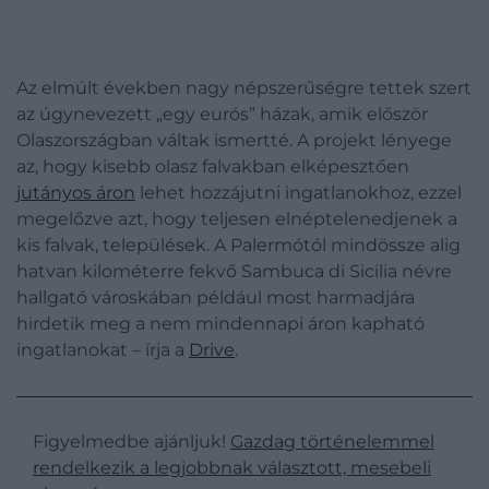
Az elmúlt években nagy népszerűségre tettek szert
az úgynevezett „egy eurós” házak, amik először
Olaszországban váltak ismertté. A projekt lényege
az, hogy kisebb olasz falvakban elképesztően
jutányos áron
lehet hozzájutni ingatlanokhoz, ezzel
megelőzve azt, hogy teljesen elnéptelenedjenek a
kis falvak, települések. A Palermótól mindössze alig
hatvan kilométerre fekvő Sambuca di Sicilia névre
hallgató városkában például most harmadjára
hirdetik meg a nem mindennapi áron kapható
ingatlanokat – írja a
Drive
.
Figyelmedbe ajánljuk!
Gazdag történelemmel
rendelkezik a legjobbnak választott, mesebeli