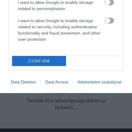
bordóban, zöldben, sárgában, kékben és lilában –
I want to allow Google to enable storage
játszó dűnéiről kapta.
related to personalization.
Nyitókép: Fotó: Shutterstock
I want to allow Google to enable storage
related to security, including authentication
functionality and fraud prevention, and other
MAURITIUS
SZÉP
BIZTONSÁG
user protection.
LISTA
AFRIKA
PARK
TENGERPART
LUXUS
TAVASZ
MADARAK
CONFIRM
BÚVÁRKODÁS
ERDŐ
UTAZÁS
2026. AUGUSZTUS 5. ● UTAZÁS
Data Deletion
Data Access
Adatvédelmi szabályzat
Meztelenül is vannak szabályok: így
viselkedj a naturista…
2026. JÚLIUS 31. ● UTAZÁS
Tovább él a rabszolgaság ebben az
indonéz…