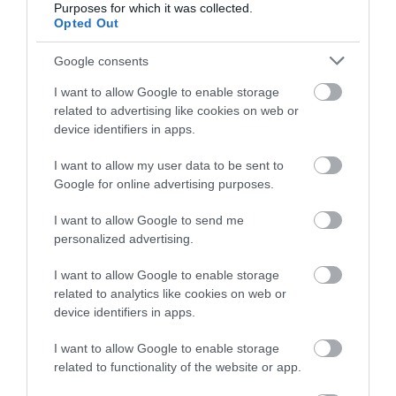
Purposes for which it was collected.
játszótere,
Grand Baie
szintén ugyanilyen fényűző,
Opted Out
írja
az Express.
Google consents
I want to allow Google to enable storage
Figyelmedbe ajánljuk!
Valóban boldogabbak
related to advertising like cookies on web or
device identifiers in apps.
lennének az emberek a világ legboldogabb
országaiban?
I want to allow my user data to be sent to
Google for online advertising purposes.
I want to allow Google to send me
Igazán egyedi és megismételhetetlen élményt
personalized advertising.
ígérő látványosság a
Chamarel
nevű kisváros
területe is. Évről évre egyre több turista fedezi fel
I want to allow Google to enable storage
ezt a varázslatos települést, amelynek legismertebb
related to analytics like cookies on web or
nevezetessége a
Hétszínű Föld
(The Seven Colored
device identifiers in apps.
Earth). Ez a különleges természeti jelenség egy
I want to allow Google to enable storage
buja, zöldellő erdő közepén rejtőzik, és nevét a hét
related to functionality of the website or app.
különböző színárnyalatban – pirosban, barnában,