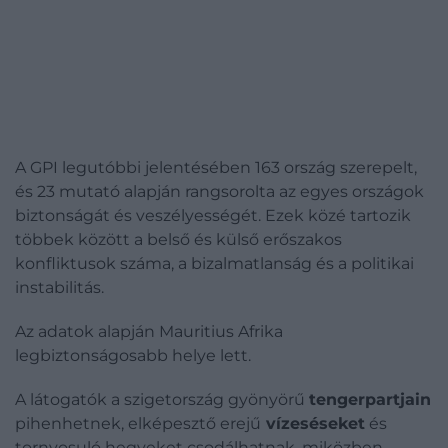
A GPI legutóbbi jelentésében 163 ország szerepelt,
és 23 mutató alapján rangsorolta az egyes országok
biztonságát és veszélyességét. Ezek közé tartozik
többek között a belső és külső erőszakos
konfliktusok száma, a bizalmatlanság és a politikai
instabilitás.
Az adatok alapján Mauritius Afrika
legbiztonságosabb helye lett.
A látogatók a szigetország gyönyörű
tengerpartjain
pihenhetnek, elképesztő erejű
vízeséseket
és
tornyosuló hegyeket csodálhatnak, miközben