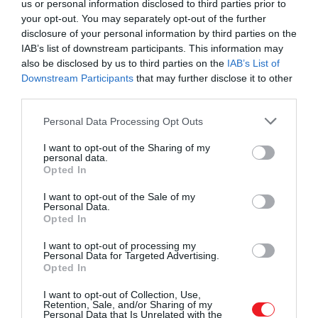
us or personal information disclosed to third parties prior to
your opt-out. You may separately opt-out of the further
disclosure of your personal information by third parties on the
IAB’s list of downstream participants. This information may
also be disclosed by us to third parties on the
IAB’s List of
Downstream Participants
that may further disclose it to other
third parties.
Please note that this website/app uses one or more Google
Personal Data Processing Opt Outs
services and may gather and store information including but
not limited to your visit or usage behaviour. You may click to
I want to opt-out of the Sharing of my
personal data.
grant or deny consent to Google and its third-party tags to
Opted In
use your data for below specified purposes in below Google
consent section.
I want to opt-out of the Sale of my
Personal Data.
Flic en Flac
Opted In
I want to opt-out of processing my
Fotó:
Shutterstock
Personal Data for Targeted Advertising.
Opted In
A sziget nyugati partján fekvő
Flic en Flac
faluban
I want to opt-out of Collection, Use,
luxusüdülőhelyek találhatók, ezért az országban ez
Retention, Sale, and/or Sharing of my
az egyik legnépszerűbb úti cél. A milliomosok
Personal Data that Is Unrelated with the