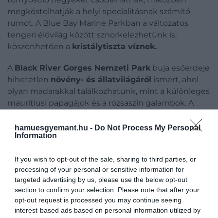
megkóstolhatják a helyi specialitásnak számító
rumot. A Blue Bay Marine Parkban a változatos
tengeri élővilág között sznorkelezhetünk is,
köszönhetően a
kristálytiszta víznek.
A
Black River Gorges Nemzeti Park
buja esőerdeje
hihetetlen
növény- és állatvilágáról
ismert, ahol
olyan madarakkal találkozhatunk, mint a különleges
mauritiusi papagájok és a rózsaszín galambok. A
parkból kiindulva egészen az
Alexandra-vízeséshez
túrázhatunk, a Gorges kilátón pedig felejthetetlen
hamuesgyemant.hu -
Do Not Process My Personal
Information
látvánnyal lehetünk gazdagabbak.
If you wish to opt-out of the sale, sharing to third parties, or
processing of your personal or sensitive information for
Ezt is olvasd el!
Megjelent a világ legboldogabb
targeted advertising by us, please use the below opt-out
section to confirm your selection. Please note that after your
államainak friss listája – meglepetés a top 10-ben
opt-out request is processed you may continue seeing
interest-based ads based on personal information utilized by