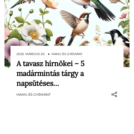
2025. MÁRCIUS 20. ● HAMU ÉS GYÉMÁNT
A tavasz hírnökei – 5
A madarak csicsergése a tavasz érkezését
madármintás tárgy a
hirdeti, mi pedig ennek örömére olyan
madármintás tárgyakat válogattunk
napsütéses…
össze, amelyek frissességet és megújulást
HAMU ÉS GYÉMÁNT
hoznak a mindennapokba. Legyen szó
divatról vagy lakberendezésről, ezek az
egyedi darabok könnyed eleganciát és
vidám hangulatot sugároznak.