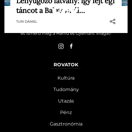
Lenyűgöző látvány: így lejt égi
18 ezer seregély „táncolt” egyszerre a
táncot a Balatonnál…
magyar tenger partján, amit egy
szemfüles megfigyelőnek sikerült
TURI DÁNIEL
lencsevégre kapnia.
Művelődj, szórakozz, kíváncsiskodj, kóstolgass
és ismerd meg a Hamu és Gyémánt világát!
ROVATOK
Kultúra
Tudomány
Utazás
Pénz
Gasztronómia