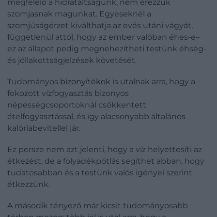
megfelelő a hidratáltságunk, nem érezzük
szomjasnak magunkat. Egyeseknél a
szomjúságérzet kiválthatja az evés utáni vágyát,
függetlenül attól, hogy az ember valóban éhes-e–
ez az állapot pedig megnehezítheti testünk éhség-
és jóllakottságjelzések követését.
Tudományos
bizonyítékok
is utalnak arra, hogy a
fokozott vízfogyasztás bizonyos
népességcsoportoknál csökkentett
ételfogyasztással, és így alacsonyabb általános
kalóriabevitellel jár.
Ez persze nem azt jelenti, hogy a víz helyettesíti az
étkezést, de a folyadékpótlás segíthet abban, hogy
tudatosabban és a testünk valós igényei szerint
étkezzünk.
A második tényező már kicsit tudományosabb