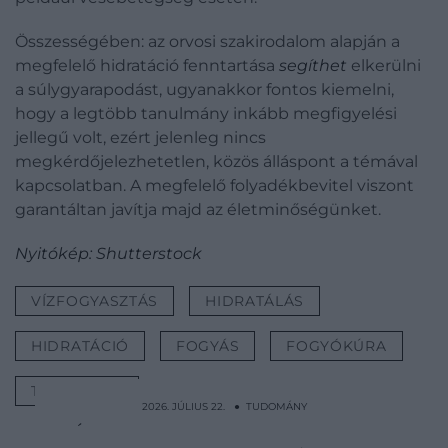
Összességében: az orvosi szakirodalom alapján a
megfelelő hidratáció fenntartása
segíthet
elkerülni
a súlygyarapodást, ugyanakkor fontos kiemelni,
hogy a legtöbb tanulmány inkább megfigyelési
jellegű volt, ezért jelenleg nincs
megkérdőjelezhetetlen, közös álláspont a témával
kapcsolatban. A megfelelő folyadékbevitel viszont
garantáltan javítja majd az életminőségünket.
Nyitókép: Shutterstock
VÍZFOGYASZTÁS
HIDRATÁLÁS
HIDRATÁCIÓ
FOGYÁS
FOGYÓKÚRA
TUDOMÁNY
2026. JÚLIUS 22. ● TUDOMÁNY
Így tisztítsd az air fryert anélkül, hogy