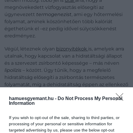
térben mozog: több jel is
utal
arra, hogy a
megnövekedett vízfogyasztás elősegíti az
úgynevezett
termogenezist
, ami egy hőtermelési
folyamat, aminek köszönhetően több kalóriát
égethetünk el –ez pedig idővel súlycsökkenést
eredményez.
Végül, léteznek olyan
bizonyítékok
is, amelyek arra
utalnak, hogy kapcsolat van a hidratáltsági állapot
és a szervezet zsírbontó képessége – más néven
lipolízis
– között. Úgy tűnik, hogy a megfelelő
hidratáltság elősegíti a zsírbontás természetes
folyamatát, míg a dehidratáltság éppen az ellenkező
hatást váltja ki.
hamuesgyemant.hu -
Do Not Process My Personal
Information
Ez is érdekelhet:
A vízfogyasztás tévhitei: mi
If you wish to opt-out of the sale, sharing to third parties, or
dehidratál, és mi nem?
processing of your personal or sensitive information for
targeted advertising by us, please use the below opt-out