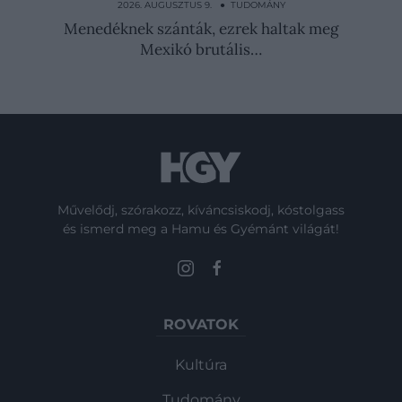
tönkretennéd a…
2026. AUGUSZTUS 9. ● TUDOMÁNY
Menedéknek szánták, ezrek haltak meg
Mexikó brutális…
Művelődj, szórakozz, kíváncsiskodj, kóstolgass
és ismerd meg a Hamu és Gyémánt világát!
ROVATOK
Kultúra
Tudomány