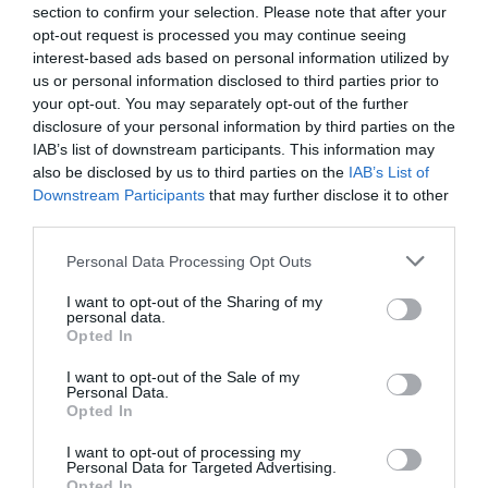
section to confirm your selection. Please note that after your
opt-out request is processed you may continue seeing
Van összefüggés a súlygyarapodás és a
interest-based ads based on personal information utilized by
us or personal information disclosed to third parties prior to
folyadékbevitel között?
your opt-out. You may separately opt-out of the further
disclosure of your personal information by third parties on the
IAB’s list of downstream participants. This information may
Ugyan az étkezési szokások nagyban befolyásolják a
also be disclosed by us to third parties on the
IAB’s List of
testsúlyt, fontos kiemelni, hogy más tényezők,
Downstream Participants
that may further disclose it to other
például a genetika, az életmód és az esetleges
third parties.
alapbetegségek is befolyásolhatják a szervezet
Please note that this website/app uses one or more Google
fogyóképességét.
Personal Data Processing Opt Outs
services and may gather and store information including but
not limited to your visit or usage behaviour. You may click to
I want to opt-out of the Sharing of my
Bizonyos esetekben a megfelelő folyadékbevitel
personal data.
grant or deny consent to Google and its third-party tags to
lehet az egyik olyan táplálkozási cél, amely segíthet
Opted In
use your data for below specified purposes in below Google
a súlygyarapodás elleni küzdelemben.
consent section.
I want to opt-out of the Sale of my
Personal Data.
Opted In
I want to opt-out of processing my
Personal Data for Targeted Advertising.
Opted In