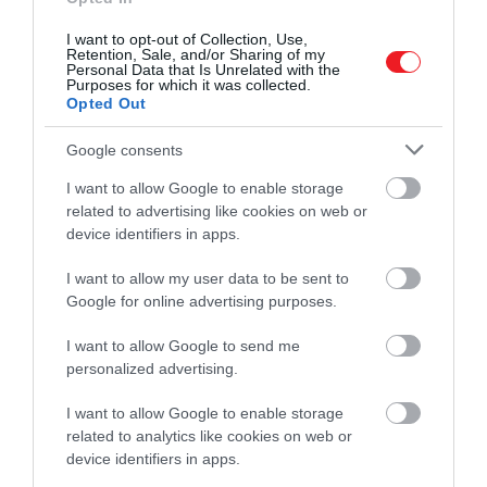
I want to opt-out of Collection, Use,
Retention, Sale, and/or Sharing of my
Personal Data that Is Unrelated with the
Purposes for which it was collected.
Opted Out
Google consents
I want to allow Google to enable storage
related to advertising like cookies on web or
Unsplash
/
engin akyurt
device identifiers in apps.
Ugyan megfigyelési
tanulmányokból
, de vannak
I want to allow my user data to be sent to
olyan bizonyítékok, amelyek azt mutatják, hogy
Google for online advertising purposes.
azok, akik több vizet isznak, sikeresebben fogynak –
I want to allow Google to send me
ráadásul ez még inkább igaz, ha a kalóriadús italokat
personalized advertising.
vízzel helyettesítik.
I want to allow Google to enable storage
related to analytics like cookies on web or
device identifiers in apps.
Olvasd el ezt is!
Túl sok só, túl kevés víz: meglepő