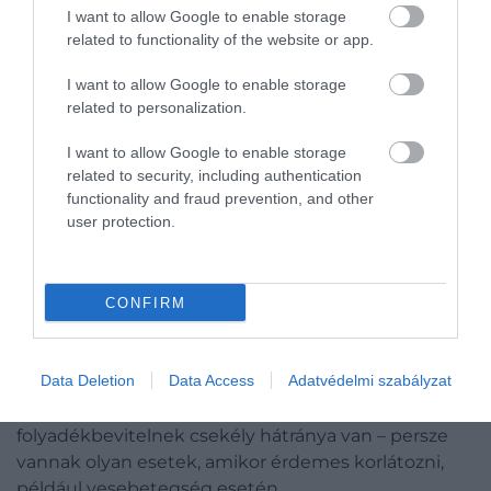
okok az elhízás mögött
I want to allow Google to enable storage
related to functionality of the website or app.
I want to allow Google to enable storage
Az Annals of Family Medicine című szaklapban 2016-
related to personalization.
ban megjelent, több mint 9000 alanyból álló
reprezentatív mintán végzett vizsgálat
eredményei
I want to allow Google to enable storage
szerint a nem megfelelően hidratált felnőtteknél
related to security, including authentication
functionality and fraud prevention, and other
magasabb volt a testtömegindex (BMI) és nagyobb
user protection.
volt arányban voltak elhízottak közöttük, szemben a
hidratált felnőttekkel.
Azt azonban kár lenne tagadni, hogy a hidratáltság
CONFIRM
az egészségünk több aspektusában is pozitív
szerepet játszik: ilyen például a hőmérséklet-
Data Deletion
Data Access
Adatvédelmi szabályzat
szabályozás, az egészséges szívműködés vagy a jó
állapotban lévő ízületek. Lényegében a megfelelő
folyadékbevitelnek csekély hátránya van – persze
vannak olyan esetek, amikor érdemes korlátozni,
például vesebetegség esetén.