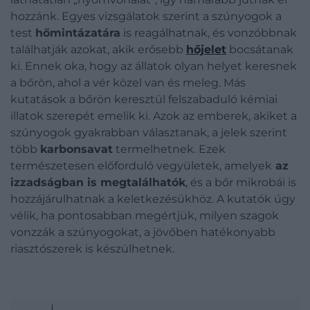
hozzánk. Egyes vizsgálatok szerint a szúnyogok a
test
hőmintázatára
is reagálhatnak, és vonzóbbnak
találhatják azokat, akik erősebb
hőjelet
bocsátanak
ki. Ennek oka, hogy az állatok olyan helyet keresnek
a bőrön, ahol a vér közel van és meleg. Más
kutatások a bőrön keresztül felszabaduló kémiai
illatok szerepét emelik ki. Azok az emberek, akiket a
szúnyogok gyakrabban választanak, a jelek szerint
több
karbonsavat
termelhetnek. Ezek
természetesen előforduló vegyületek, amelyek
az
izzadságban is megtalálhatók
, és a bőr mikrobái is
hozzájárulhatnak a keletkezésükhöz. A kutatók úgy
vélik, ha pontosabban megértjük, milyen szagok
vonzzák a szúnyogokat, a jövőben hatékonyabb
riasztószerek is készülhetnek.