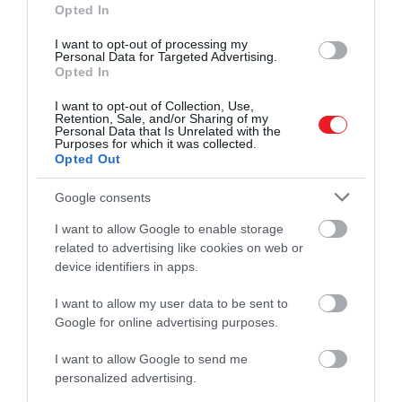
arra utal, hogy a szúnyog agya tapasztalat alapján
Opted In
átírhatja az állat korábbi reakcióit
. Schaffner
I want to opt-out of processing my
ugyanakkor jelezte, hogy a jelenség
természetes
Personal Data for Targeted Advertising.
Opted In
környezetben valószínűleg ritkán fordul elő
. A
kutatók sem javasolják a DEET elhagyását, mert
I want to opt-out of Collection, Use,
továbbra is hatékony védelemnek számít.
Retention, Sale, and/or Sharing of my
Personal Data that Is Unrelated with the
Purposes for which it was collected.
Opted Out
Figyeljünk az öltözködésre
Google consents
I want to allow Google to enable storage
Ha a szabadban vagyunk, az egyik legegyszerűbb
related to advertising like cookies on web or
védekezési mód az, ha megfelelően öltözködünk.
device identifiers in apps.
Világos, hosszú ujjú felsővel és hosszabb szárú
I want to allow my user data to be sent to
nadrággal csökkenthetjük azt a bőrfelületet,
Google for online advertising purposes.
amelyhez a szúnyogok hozzáférhetnek. Sok
szúnyogfaj a kora reggeli és esti órákban támad
I want to allow Google to send me
leginkább. Ilyenkor érdemes nagyobb figyelmet
personalized advertising.
fordítani a védekezésre, főleg vízparton, kertben,