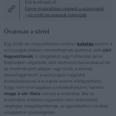
Ezt is olvasd el!
Egyre gyakrabban csípnek a szúnyogok
– és erről mi magunk tehetünk
Óvatosan a sörrel
Egy 2026-os, még előzetes közlésű
kutatás
szerint a
szúnyogok jobban vonzódhatnak azokhoz, akik
sört
fogyasztanak
. A vizsgálatot egy hollandiai zenei
fesztiválon végezték, 465 résztvevő bevonásával, és
az eredmények alapján úgy tűnik, a sörivás
összefügghetett a szúnyogok nagyobb
érdeklődésével. A kutatók szerint elképzelhető,
hogy nem önmagában a véralkoholszint, hanem
maga a sör illata
vonzza a rovarokat. Bár az
eredmény érdekes, egyelőre nem tekinthető
végleges megállapításnak, az igazolásához további
vizsgálatok szükségesek.