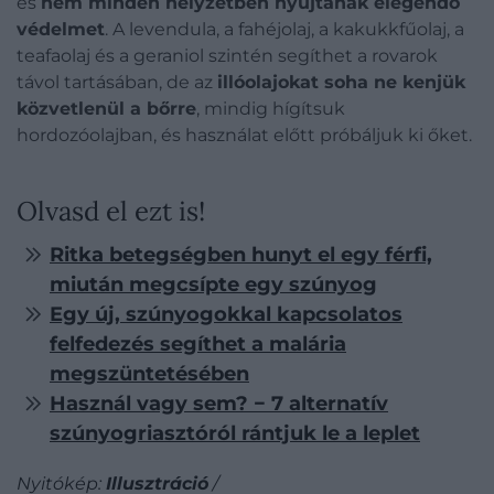
és
nem minden helyzetben nyújtanak elegendő
védelmet
. A levendula, a fahéjolaj, a kakukkfűolaj, a
teafaolaj és a geraniol szintén segíthet a rovarok
távol tartásában, de az
illóolajokat soha ne kenjük
közvetlenül a bőrre
, mindig hígítsuk
hordozóolajban, és használat előtt próbáljuk ki őket.
Olvasd el ezt is!
Ritka betegségben hunyt el egy férfi,
miután megcsípte egy szúnyog
Egy új, szúnyogokkal kapcsolatos
felfedezés segíthet a malária
megszüntetésében
Használ vagy sem? − 7 alternatív
szúnyogriasztóról rántjuk le a leplet
Nyitókép:
Illusztráció
/