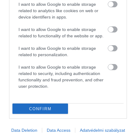
parkban vagy utazás közben.
I want to allow Google to enable storage
related to analytics like cookies on web or
device identifiers in apps.
Ha tovább olvasnál:
6 egyszerű tipp, amivel
I want to allow Google to enable storage
megszabadulhatunk a szúnyogoktól
related to functionality of the website or app.
I want to allow Google to enable storage
related to personalization.
I want to allow Google to enable storage
related to security, including authentication
functionality and fraud prevention, and other
user protection.
CONFIRM
Data Deletion
Data Access
Adatvédelmi szabályzat