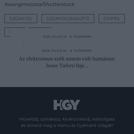
Kwangmoozaa/Shutterstock
SZÚNYOG
SZÚNYOGRIASZTÓ
CSÍPÉS
TIPP
NYÁR
2026. JÚLIUS 15. ● TUDOMÁNY
Újra elővehetik a szovjet ötletet, amely
nappalt csinált az…
2026. JÚLIUS 30. ● TUDOMÁNY
Az elektromos szék sosem volt humánus:
Jesse Tafero feje…
Művelődj, szórakozz, kíváncsiskodj, kóstolgass
és ismerd meg a Hamu és Gyémánt világát!