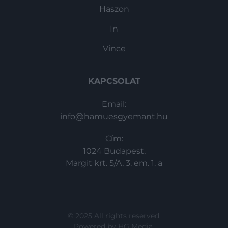
Haszon
In
Vince
KAPCSOLAT
Email:
info@hamuesgyemant.hu
Cím:
1024 Budapest,
Margit krt. 5/A, 3. em. 1. a
© 2025 All rights reserved.
Powered by
HG Media
.