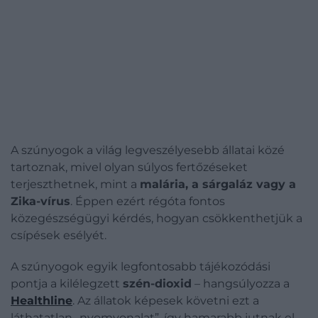
A szúnyogok a világ legveszélyesebb állatai közé
tartoznak, mivel olyan súlyos fertőzéseket
terjeszthetnek, mint a
malária, a sárgaláz vagy a
Zika-vírus
. Éppen ezért régóta fontos
közegészségügyi kérdés, hogyan csökkenthetjük a
csípések esélyét.
A szúnyogok egyik legfontosabb tájékozódási
pontja a kilélegzett
szén-dioxid
– hangsúlyozza a
Healthline
. Az állatok képesek követni ezt a
láthatatlan „nyomvonalat”, így hamarabb jutnak el