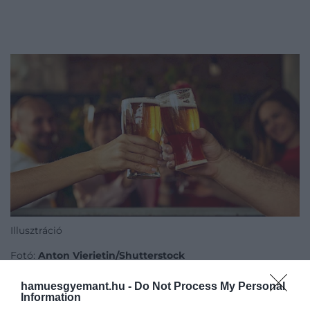
Illusztráció
Fotó:
Anton Vierietin/Shutterstock
Használjuk tudatosan a DEET-tartalmú
hamuesgyemant.hu -
Do Not Process My Personal
Information