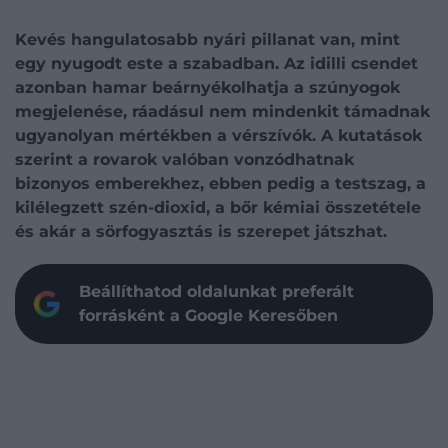
Kevés hangulatosabb nyári pillanat van, mint
egy nyugodt este a szabadban. Az idilli csendet
azonban hamar beárnyékolhatja a szúnyogok
megjelenése, ráadásul nem mindenkit támadnak
ugyanolyan mértékben a vérszívók. A kutatások
szerint a rovarok valóban vonzódhatnak
bizonyos emberekhez, ebben pedig a testszag, a
kilélegzett szén-dioxid, a bőr kémiai összetétele
és akár a sörfogyasztás is szerepet játszhat.
Beállíthatod oldalunkat preferált
forrásként a Google Keresőben