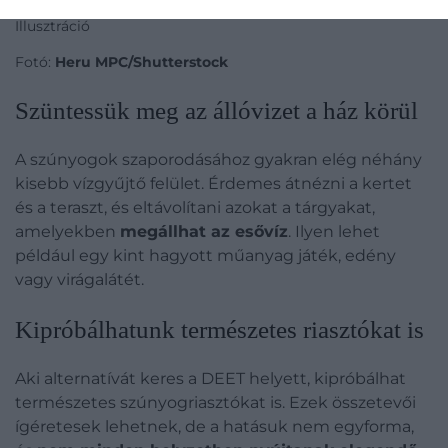
Illusztráció
Fotó:
Heru MPC/Shutterstock
Szüntessük meg az állóvizet a ház körül
A szúnyogok szaporodásához gyakran elég néhány
kisebb vízgyűjtő felület. Érdemes átnézni a kertet
és a teraszt, és eltávolítani azokat a tárgyakat,
amelyekben
megállhat az esővíz
. Ilyen lehet
például egy kint hagyott műanyag játék, edény
vagy virágalátét.
Kipróbálhatunk természetes riasztókat is
Aki alternatívát keres a DEET helyett, kipróbálhat
természetes szúnyogriasztókat is. Ezek összetevői
ígéretesek lehetnek, de a hatásuk nem egyforma,