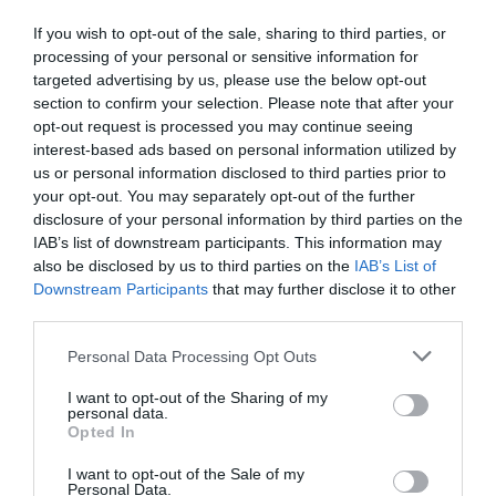
szereket
If you wish to opt-out of the sale, sharing to third parties, or
processing of your personal or sensitive information for
A
DEET
(dietil-toluamid) régóta az egyik
targeted advertising by us, please use the below opt-out
leghatékonyabb szúnyogriasztó hatóanyagnak
section to confirm your selection. Please note that after your
számít. Egy friss
tanulmány
azonban arra hívja fel a
opt-out request is processed you may continue seeing
figyelmet, hogy a vérszívók bizonyos körülmények
interest-based ads based on personal information utilized by
között megtanulhatják összekapcsolni a DEET
us or personal information disclosed to third parties prior to
szagát a táplálékkal.
A kutatók meleg vért
your opt-out. You may separately opt-out of the further
tartalmazó tasak segítségével „tanították” a
disclosure of your personal information by third parties on the
IAB’s list of downstream participants. This information may
szúnyogokat, miközben fokozatosan DEET-et
also be disclosed by us to third parties on the
IAB’s List of
juttattak a környezetükbe. Négy ismétlés után az
Downstream Participants
that may further disclose it to other
állatok több mint 60 százaléka
akkor is táplálkozni
third parties.
próbált, amikor már csak a DEET illatával
találkozott
. Egy másik tesztben a korábban nem
Please note that this website/app uses one or more Google
Personal Data Processing Opt Outs
services and may gather and store information including but
„betanított” szúnyogok elkerülték a DEET-tel kezelt
not limited to your visit or usage behaviour. You may click to
I want to opt-out of the Sharing of my
kezet, míg a tanított példányok inkább felé
personal data.
grant or deny consent to Google and its third-party tags to
indultak.
Opted In
use your data for below specified purposes in below Google
consent section.
I want to opt-out of the Sale of my
Clément Vinauger
, a kutatás társszerzője szerint ez
Personal Data.