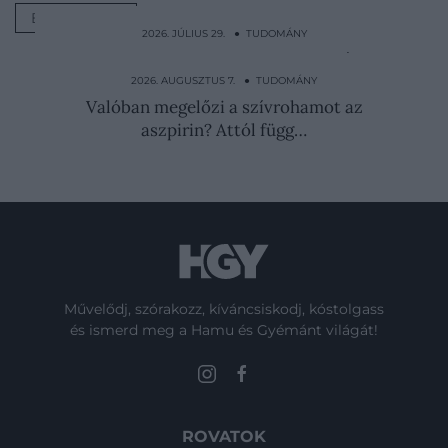
ERDŐIRTÁS
2026. JÚLIUS 29. ● TUDOMÁNY
Ember-majom gyerekeket akart világra
hozni egy szovjet tudós
2026. AUGUSZTUS 7. ● TUDOMÁNY
Valóban megelőzi a szívrohamot az
aszpirin? Attól függ…
Művelődj, szórakozz, kíváncsiskodj, kóstolgass
és ismerd meg a Hamu és Gyémánt világát!
ROVATOK