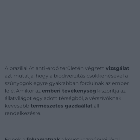
A brazíliai Atlanti-erdő területén végzett
vizsgálat
azt mutatja, hogy a biodiverzitás csökkenésével a
szúnyogok egyre gyakrabban fordulnak az ember
felé. Amikor az
emberi tevékenység
kiszorítja az
állatvilágot egy adott térségből, a vérszívóknak
kevesebb
természetes gazdaállat
áll
rendelkezésre.
Ennek a
folyamatnak
a következményei jóval