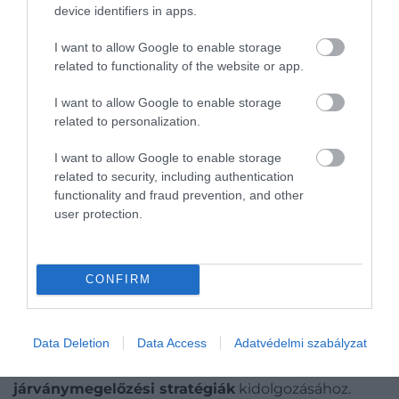
Illusztráció
device identifiers in apps.
Fotó:
ixhsanp/Shutterstock
I want to allow Google to enable storage
related to functionality of the website or app.
A kutatók ugyanakkor
hangsúlyozzák
, hogy
további vizsgálatokra van szükség. A jelenleg
I want to allow Google to enable storage
alkalmazott módszer – a fénycsapdák használata –
related to personalization.
elsősorban az
éhes szúnyogokat
vonzza, míg azok
az egyedek, amelyek nemrég táplálkoztak, inkább
I want to allow Google to enable storage
related to security, including authentication
pihenőhelyet keresnek, így kisebb eséllyel kerülnek
functionality and fraud prevention, and other
a mintába.
user protection.
Figyelmedbe ajánljuk!
Közel-Keletről érkezett mutáns
CONFIRM
szúnyogok lepték el a londoni metrót
Data Deletion
Data Access
Adatvédelmi szabályzat
A
szúnyogok
táplálkozási szokásainak pontosabb
megértése hozzájárulhat a
hatékonyabb
járványmegelőzési stratégiák
kidolgozásához.