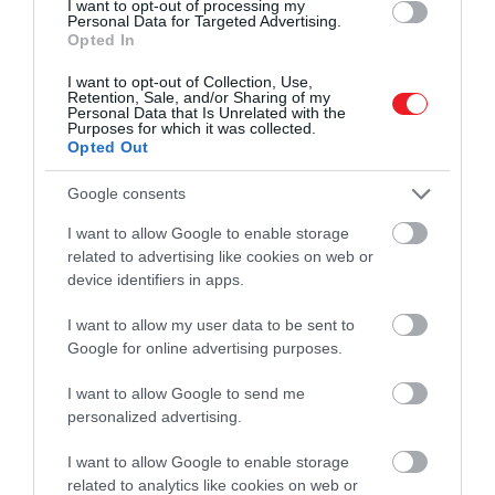
I want to opt-out of processing my
Personal Data for Targeted Advertising.
emberi jelenlét növekedése
.
Sergio Machado
Opted In
szakértő szerint, amikor kevesebb természetes
gazdaállat érhető el, a szúnyogok új,
alternatív
I want to opt-out of Collection, Use,
Retention, Sale, and/or Sharing of my
vérforrásokat
keresnek – ezeken a területeken az
Personal Data that Is Unrelated with the
Purposes for which it was collected.
ember válik a leggyakoribb és legkönnyebben
Opted Out
elérhető prédává.
Google consents
I want to allow Google to enable storage
related to advertising like cookies on web or
device identifiers in apps.
I want to allow my user data to be sent to
Google for online advertising purposes.
I want to allow Google to send me
personalized advertising.
I want to allow Google to enable storage
related to analytics like cookies on web or