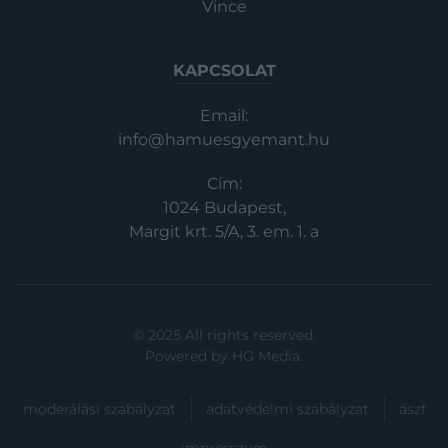
Vince
KAPCSOLAT
Email:
info@hamuesgyemant.hu
Cím:
1024 Budapest,
Margit krt. 5/A, 3. em. 1. a
© 2025 All rights reserved.
Powered by
HG Media
.
moderálási szabályzat
adatvédelmi szabályzat
ászf
impresszum