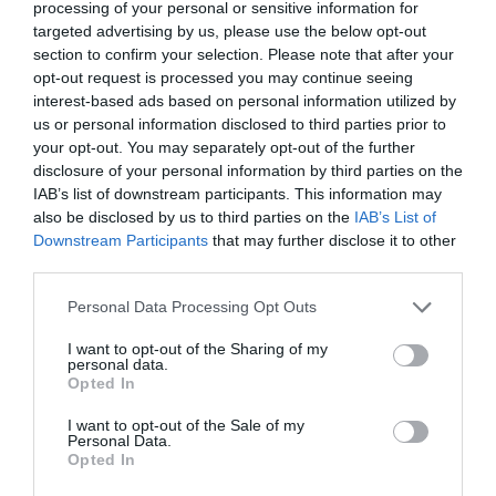
processing of your personal or sensitive information for
A több mint
1700 egyedből
a kutatók
targeted advertising by us, please use the below opt-out
elkülönítették azokat a nőstényeket, amelyek már
section to confirm your selection. Please note that after your
vért szívtak. Ezek közül
24 mintában
volt
opt-out request is processed you may continue seeing
azonosítható DNS, amely összesen
18 különböző
interest-based ads based on personal information utilized by
ember
vérnyomait tartalmazta. A második
us or personal information disclosed to third parties prior to
your opt-out. You may separately opt-out of the further
leggyakoribb vérforrás a
madarakhoz
köthető: hat
disclosure of your personal information by third parties on the
különböző madárfaj DNS-e jelent meg a mintákban.
IAB’s list of downstream participants. This information may
Kétéltűek, rágcsálók és kutyafélék
vérnyomai
also be disclosed by us to third parties on the
IAB’s List of
mindössze egy-egy esetben fordultak elő.
Downstream Participants
that may further disclose it to other
Jeronimo Alencar
biológus így fogalmazott erről:
third parties.
Please note that this website/app uses one or more Google
Personal Data Processing Opt Outs
services and may gather and store information including but
Az Atlanti-erdő maradványaiban befogott
not limited to your visit or usage behaviour. You may click to
I want to opt-out of the Sharing of my
szúnyogfajok egyértelműen az emberi vért
personal data.
grant or deny consent to Google and its third-party tags to
Opted In
részesítik előnyben.
use your data for below specified purposes in below Google
consent section.
I want to opt-out of the Sale of my
Personal Data.
A
kutatócsoport
szerint több tényező is szerepet
Opted In
játszhat ebben az eltolódásban, de a
legkézenfekvőbb magyarázat az
erdőirtás
és az