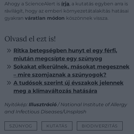
Ahogy a ScienceAlert is
írja
, a kutatás egyben arra is
rávilágít, hogy az emberi környezetátalakítás hatásai
gyakran
váratlan módon
köszönnek vissza.
Olvasd el ezt is!
Ritka betegségben hunyt el egy férfi,
miután megcsípte egy szúnyog
Sokakat elkerülnek, másokat megesznek
– mire szomjaznak a szúnyogok?
A tudósok szerint új évszakok jelennek
meg a klímaváltozás hatására
Nyitókép:
Illusztráció
/ National Institute of Allergy
and Infectious Diseases/Unsplash
SZÚNYOG
KUTATÁS
BIODIVERZITÁS