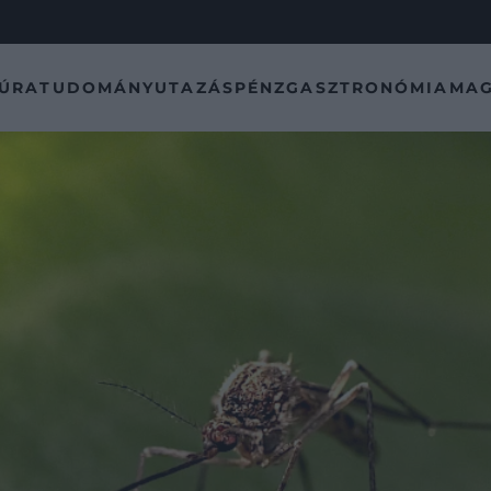
TÚRA
TUDOMÁNY
UTAZÁS
PÉNZ
GASZTRONÓMIA
MAG