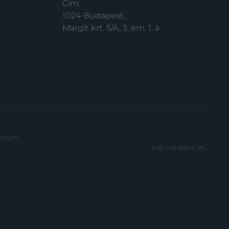
Cím:
1024 Budapest,
Margit krt. 5/A, 3. em. 1. a
sszum
Lap tetejére