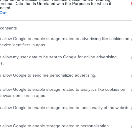
y szúnyogoknak szükségük van az IR-útvon
ersonal Data that Is Unrelated with the Purposes for which it
lected.
okhoz, amelyek kémiai vegyületek sokféle csal
Out
g fontos összetevője, amely vonzza a szú
consents
ine szúnyogok viselkedésileg igénylik az Ir7
csípéshez)
o allow Google to enable storage related to advertising like cookies on
evice identifiers in apps.
o allow my user data to be sent to Google for online advertising
sszora is.
s.
ívelő, különálló szerepét tárják fel, és fényt derítenek e
to allow Google to send me personalized advertising.
séhez.
o allow Google to enable storage related to analytics like cookies on
evice identifiers in apps.
s, amit találtunk, a szúnyog antennák neuro
o allow Google to enable storage related to functionality of the website
lyek az emberi verejték összetevői
o allow Google to enable storage related to personalization.