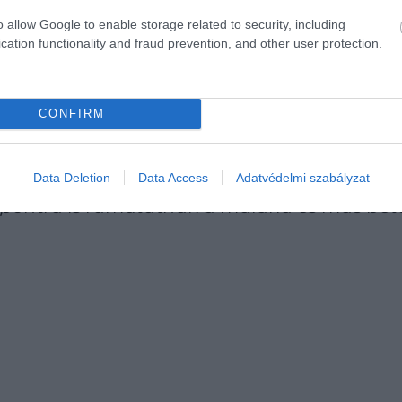
iebel laboratóriumának posztdoktori ösztöndíjasa.
o allow Google to enable storage related to security, including
cation functionality and fraud prevention, and other user protection.
dául a malária, az emberiség hajnala óta fennállnak. A f
válságot jelentenek, amely évente több mint 500 000 emb
vók által terjesztett betegségek megszüntetéséhez.
CONFIRM
a szúnyogok kemoszenzoros rendszere és vis
Data Deletion
Data Access
Adatvédelmi szabályzat
lpontra is rámutatnak a malária és más bet