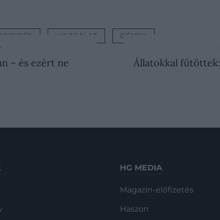
ERJEDÉS
VISZGÁLAT
GÉNEK
Y
an – és ezért ne
Állatokkal fűtöttek
K
HG MEDIA
Magazin-előfizetés
y
Haszon