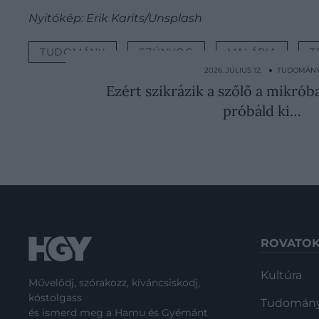
Nyitókép: Erik Karits/Unsplash
TUDOMÁNY
SZÚNYOG
MALÁRIA
T
2026. JÚLIUS 12. ● TUDOMÁN
Ezért szikrázik a szőlő a mikrób
próbáld ki…
ROVATO
Kultúra
Művelődj, szórakozz, kíváncsiskodj,
kóstolgass
Tudomán
és ismerd meg a Hamu és Gyémánt