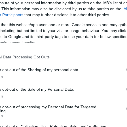
losure of your personal information by third parties on the IAB’s list of
szenzoros útvonalak hogyan segítik a maláriát terjesz
. This information may also be disclosed by us to third parties on the
IA
lt tanszék és a biológiai tudományok professzora és lab
Participants
that may further disclose it to other third parties.
 amelyekben fel tudták térképezni és funkcionálisan jel
 that this website/app uses one or more Google services and may gath
including but not limited to your visit or usage behaviour. You may click 
 to Google and its third-party tags to use your data for below specifi
ogle consent section.
kcióval CRISPR-összetevőket juttatnunk a szú
ontosan az Ir76b lokuszba, hogy megzavarjuk 
l Data Processing Opt Outs
o opt-out of the Sharing of my personal data.
In
el laboratóriumának végzős hallgatója.
o opt-out of the Sale of my Personal Data.
i munkák miatt a Zwiebel-labornak jó oka volt feltétel
In
hogy aktív IR-komplexek alakuljanak ki a szúnyog fejfüg
to opt-out of processing my Personal Data for Targeted
ing.
In
o opt-out of Collection, Use, Retention, Sale, and/or Sharing