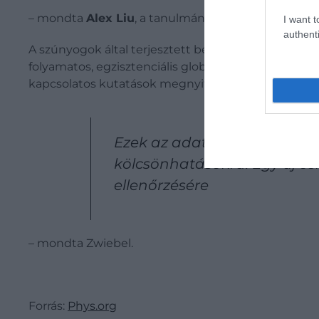
– mondta
Alex Liu
, a tanulmány társszerzője és Zw
I want t
authenti
A szúnyogok által terjesztett betegségek, mint pél
folyamatos, egzisztenciális globális egészségügyi 
kapcsolatos kutatások megnyitják az utat a vérszí
Ezek az adatok rámutatnak 
kölcsönhatásokra. Egy új cé
ellenőrzésére
– mondta Zwiebel.
Forrás:
Phys.org