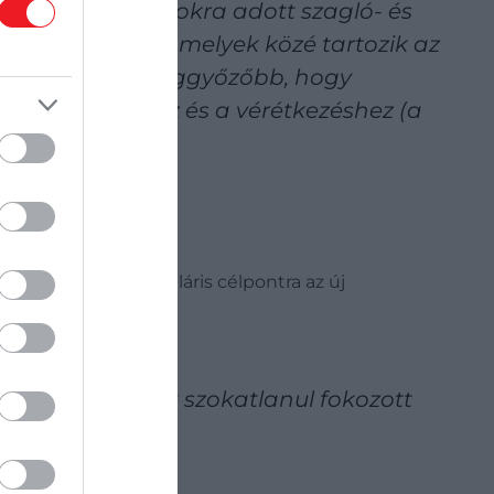
alakra az aminokra adott szagló- és
ádját alkotják, amelyek közé tartozik az
nyogokat. Még meggyőzőbb, hogy
6b-t a párzáshoz és a vérétkezéshez (a
gy lehetséges molekuláris célpontra az új
nális válaszának szokatlanul fokozott