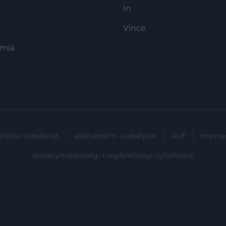
In
Vince
ómia
rálási szabályzat
adatvédelmi szabályzat
ászf
impre
akadálymentességi megfelelőségi nyilatkozat