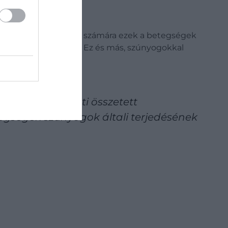
ejlődő világ nagy része számára ezek a betegségek
er haláláért felelős. Ez és más, szúnyogokkal
elkedése közötti összetett
egségek szúnyogok általi terjedésének