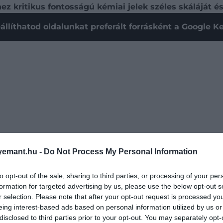
 kritikus fontosságú kémiai jelek széles skáláját ész
állíthatod oldalunkat preferált forrásként a Google 
emant.hu -
Do Not Process My Personal Information
to opt-out of the sale, sharing to third parties, or processing of your per
formation for targeted advertising by us, please use the below opt-out s
r selection. Please note that after your opt-out request is processed y
oros receptorok három családját alkotó génekre támasz
eing interest-based ads based on personal information utilized by us or
receptorok, amelyek együttesen az alapvető viselkedések 
disclosed to third parties prior to your opt-out. You may separately opt-