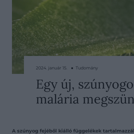
2024. január 15. ● Tudomány
Egy új, szúnyogo
malária megszün
A szúnyog fejéből kiálló függelékek tartalmazzá