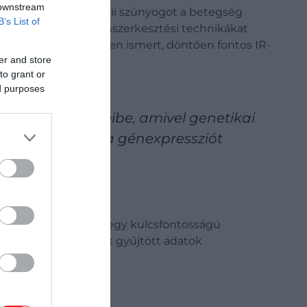
 downstream
tő Anopheles coluzzii szúnyogot a betegség
B’s List of
oratóriuma CRISPR génszerkesztési technikákat
lemezni az Ir76b néven ismert, döntően fontos IR-
er and store
to grant or
ed purposes
nyoglárvák petéibe, amivel genetikai
és lokalizáljuk a génexpressziót
ezni, hogy az Ir76b egy kulcsfontosságú
gelékein. Az általuk gyűjtött adatok