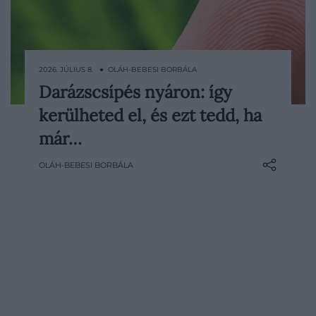
2026. JÚLIUS 8. ● OLÁH-BEBESI BORBÁLA
Darázscsípés nyáron: így
Ahogy megvan a szezonja a vízparti
kerülheted el, és ezt tedd, ha
hűsölésnek, a mezítlábas napozásnak, a
kerti ebédeknek és a barátokkal
már…
elnyújtott nyári délutánoknak, úgy
OLÁH-BEBESI BORBÁLA
ilyenkor a darazsak is egyre gyakrabban
jelennek meg körülöttünk. A darázscsípés
többnyire ártalmatlan, de nem…