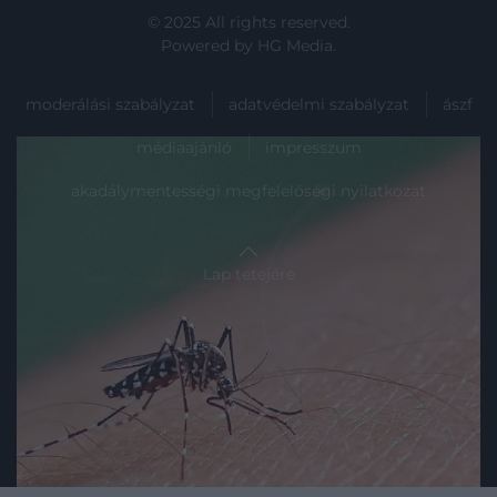
© 2025 All rights reserved.
Powered by
HG Media
.
moderálási szabályzat
adatvédelmi szabályzat
ászf
médiaajánló
impresszum
akadálymentességi megfelelőségi nyilatkozat
Lap tetejére