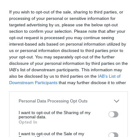
If you wish to opt-out of the sale, sharing to third parties, or
processing of your personal or sensitive information for
targeted advertising by us, please use the below opt-out
section to confirm your selection. Please note that after your
opt-out request is processed you may continue seeing
interest-based ads based on personal information utilized by
us or personal information disclosed to third parties prior to
your opt-out. You may separately opt-out of the further
disclosure of your personal information by third parties on the
2026. JÚNIUS 8. ● HAMU ÉS GYÉMÁNT
IAB’s list of downstream participants. This information may
Egyetlen sör is elég lehet,
also be disclosed by us to third parties on the
IAB’s List of
Kevés hangulatosabb nyári pillanat van,
hogy gyakrabban csípjenek a…
Downstream Participants
that may further disclose it to other
mint egy nyugodt este a szabadban. Az
third parties.
idilli csendet azonban hamar
HAMU ÉS GYÉMÁNT
beárnyékolhatja a szúnyogok
Please note that this website/app uses one or more Google
Personal Data Processing Opt Outs
megjelenése, ráadásul nem mindenkit
services and may gather and store information including but
not limited to your visit or usage behaviour. You may click to
I want to opt-out of the Sharing of my
támadnak ugyanolyan mértékben a
personal data.
grant or deny consent to Google and its third-party tags to
vérszívók. A kutatások szerint a rovarok
Opted In
use your data for below specified purposes in below Google
valóban vonzódhatnak…
consent section.
I want to opt-out of the Sale of my