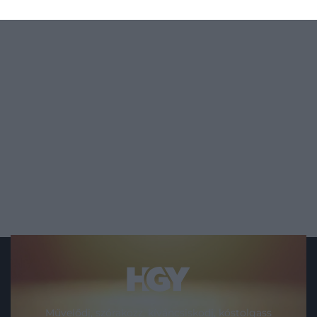
legnagyobb veszélyt az jelenti, amikor a
kórokozó már az…
Művelődj, szórakozz, kíváncsiskodj, kóstolgass