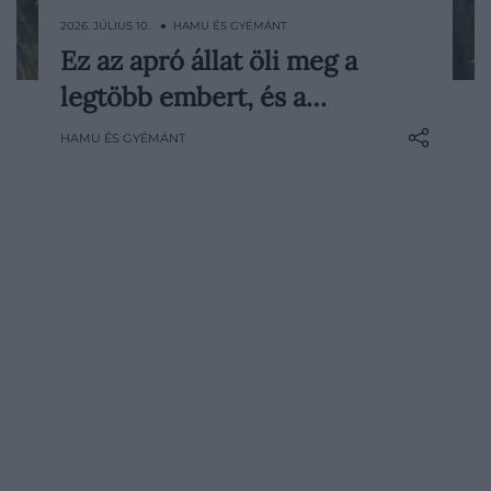
2026. JÚLIUS 10. ● HAMU ÉS GYÉMÁNT
Ez az apró állat öli meg a
Míg a legtöbbünk számára a szúnyog csak
legtöbb embert, és a…
bosszantó nyári kellemetlenség, sok
területen komoly egészségügyi
HAMU ÉS GYÉMÁNT
kockázatot jelent. Ráadásul a meleg, párás
időjárás egyre több helyen teremti meg
számára az ideális életfeltételeket. A
Climate Central elemzése…