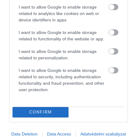
I want to allow Google to enable storage
related to analytics like cookies on web or
device identifiers in apps.
I want to allow Google to enable storage
related to functionality of the website or app.
I want to allow Google to enable storage
related to personalization.
I want to allow Google to enable storage
related to security, including authentication
functionality and fraud prevention, and other
2026. ÁPRILIS 8. ● HAMU ÉS GYÉMÁNT
user protection.
Itt a kullancsszezon – ezért
A kullancscsípésre sokan még mindig
olyan veszélyes az…
leginkább kellemetlen, de gyorsan
CONFIRM
elintézhető nyári bosszúságként
HAMU ÉS GYÉMÁNT
gondolkodnak, pedig bizonyos fertőzések
ennél jóval súlyosabb
Data Deletion
Data Access
Adatvédelmi szabályzat
következményekkel járhatnak. Az egyik