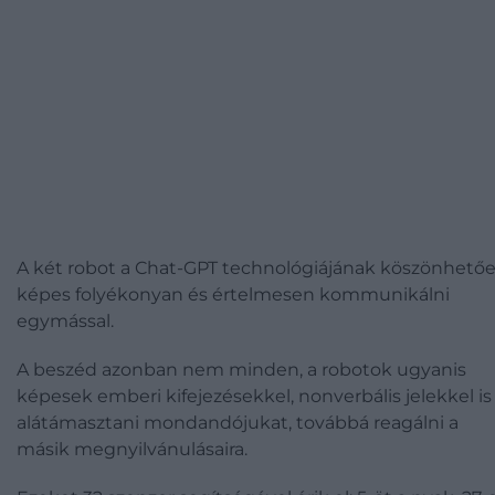
A két robot a Chat-GPT technológiájának köszönhető
képes folyékonyan és értelmesen kommunikálni
egymással.
A beszéd azonban nem minden, a robotok ugyanis
képesek emberi kifejezésekkel, nonverbális jelekkel is
alátámasztani mondandójukat, továbbá reagálni a
másik megnyilvánulásaira.