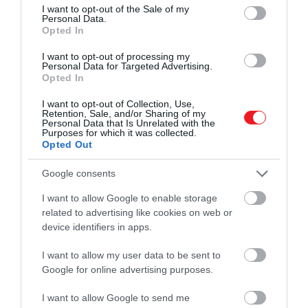
consent section.
A cég főleg rendezvényekre adja bérbe eszközeit,
I want to opt-out of the Sale of my
Personal Data.
köztük Amecát is. A vállalat 5 perc személyre szabott
Opted In
tartalmat is összeállít a robotoknak, hogy az adott
eseményen azt prezentálhassák a vendégek előtt.
I want to opt-out of processing my
Personal Data for Targeted Advertising.
Opted In
I want to opt-out of Collection, Use,
Ezt is nézd meg!
5 apokaliptikus film, ahol a robotok
Retention, Sale, and/or Sharing of my
Personal Data that Is Unrelated with the
legyőzik az emberiséget
Purposes for which it was collected.
Opted Out
Google consents
A robotokat meg is lehet vásárolni, bár az árat illetően
I want to allow Google to enable storage
meglehetősen árnyaltan nyilatkoznak. A honlapjukon
related to advertising like cookies on web or
ez áll:
device identifiers in apps.
I want to allow my user data to be sent to
Google for online advertising purposes.
Egy csésze kávénál több. Egy
szigetnél kevesebb.
I want to allow Google to send me