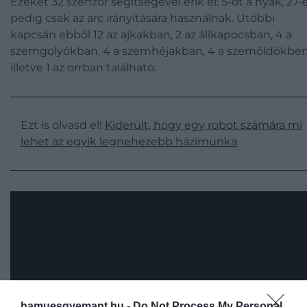
Ezeket 32 szenzor segítségével érik el: 5-öt a nyak, 27-
pedig csak az arc irányítására használnak. Utóbbi
kapcsán ebből 12 az ajkakban, 2 az állkapocsban, 4 a
szemgolyókban, 4 a szemhéjakban, 4 a szemöldökben
illetve 1 az orrban található.
Ezt is olvasd el!
Kiderült, hogy egy robot számára mi
lehet az egyik legnehezebb házimunka
hamuesgyemant.hu -
Do Not Process My Personal