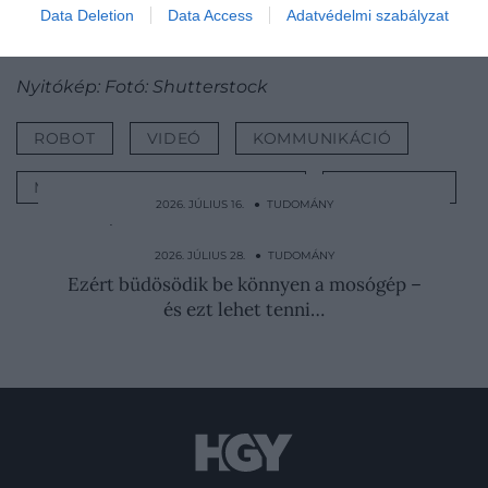
Data Deletion
Data Access
Adatvédelmi szabályzat
Forrás:
IFLScience
Nyitókép: Fotó: Shutterstock
ROBOT
VIDEÓ
KOMMUNIKÁCIÓ
MESTERSÉGES INTELLIGENCIA
TUDOMÁNY
2026. JÚLIUS 16. ● TUDOMÁNY
A világ legfeketébb festéke mentheti meg
az éjszakai…
2026. JÚLIUS 28. ● TUDOMÁNY
Ezért büdösödik be könnyen a mosógép –
és ezt lehet tenni…