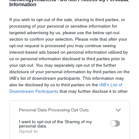
Information
If you wish to opt-out of the sale, sharing to third parties, or
processing of your personal or sensitive information for
targeted advertising by us, please use the below opt-out
section to confirm your selection. Please note that after your
opt-out request is processed you may continue seeing
interest-based ads based on personal information utilized by
A rövid videóban
Azi
egy rossz viccet mesél az
us or personal information disclosed to third parties prior to
internetes sütikről, amelyre
Ameca
hunyorgó
your opt-out. You may separately opt-out of the further
szemekkel és szemöldökét ráncolva válaszol, amellyel
disclosure of your personal information by third parties on the
tökéletesen kifejezi, hogy a poén nem nyerte el
IAB’s list of downstream participants. This information may
tetszését. Partnere erre szégyenkező arckifejezéssel é
also be disclosed by us to third parties on the
IAB’s List of
Downstream Participants
that may further disclose it to other
mogorva szemekkel reagál, mintha tudná, hogy a vicc
third parties.
tényleg gyenge volt.
Please note that this website/app uses one or more Google
Personal Data Processing Opt Outs
A párost az Engineered Arts, egy brit székhelyű
services and may gather and store information including but
robotikai vállalat alkotta meg, amely humanoid
not limited to your visit or usage behaviour. You may click to
I want to opt-out of the Sharing of my
personal data.
robotokat készít szórakoztatás és oktatás célzatával.
grant or deny consent to Google and its third-party tags to
Opted In
use your data for below specified purposes in below Google