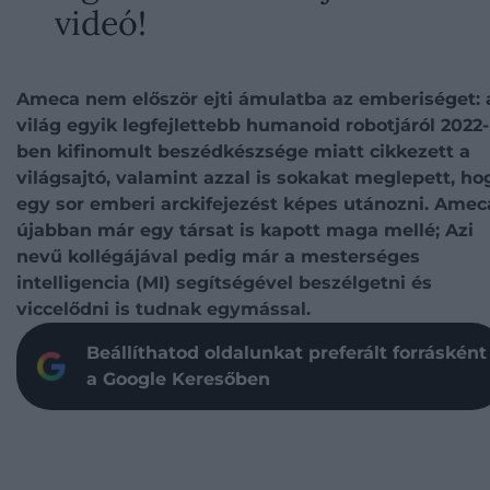
videó!
Ameca nem először ejti ámulatba az emberiséget: 
világ egyik legfejlettebb humanoid robotjáról 2022-
ben kifinomult beszédkészsége miatt cikkezett a
világsajtó, valamint azzal is sokakat meglepett, ho
egy sor emberi arckifejezést képes utánozni. Amec
újabban már egy társat is kapott maga mellé; Azi
nevű kollégájával pedig már a mesterséges
intelligencia (MI) segítségével beszélgetni és
viccelődni is tudnak egymással.
Beállíthatod oldalunkat preferált forrásként
a Google Keresőben