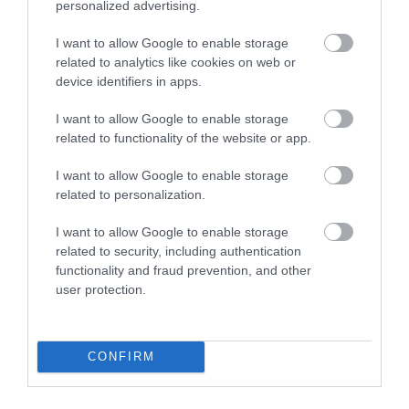
personalized advertising.
I want to allow Google to enable storage
Aki pedig fél a robotikában rejlő veszélyektől, az
related to analytics like cookies on web or
device identifiers in apps.
Engineered Arts
igyekszik megnyugtatni azzal, hogy
számukra egyáltalán nem az a cél, hogy gépeik
I want to allow Google to enable storage
világuralomra törő katonákká váljanak:
related to functionality of the website or app.
I want to allow Google to enable storage
related to personalization.
A robotjaink teljesen
biztonságosak. Természetükné
I want to allow Google to enable storage
related to security, including authentication
fogva engedelmesek és
functionality and fraud prevention, and other
gyengédek, így még ha
user protection.
egyikőjük meg is mozdulna és
véletlenül megütne valakit, az
CONFIRM
akkor sem fájna.