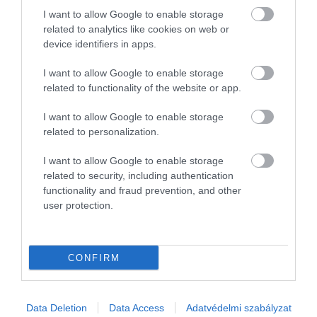
A holdi atomreaktor terve egy másik szempontból
I want to allow Google to enable storage
is fontos: a Pentagon nemrég törölte saját nukleáris
related to analytics like cookies on web or
device identifiers in apps.
hajtómű-fejlesztési programját, így
a NASA vált az
amerikai nukleáris űrtechnológia fő motorjává
.
I want to allow Google to enable storage
Bár a költségvetés jelenleg nem priorizálja ezt a
related to functionality of the website or app.
területet, a NASA szerint ez nem azt jelenti, hogy
lemondtak róla.
I want to allow Google to enable storage
related to personalization.
Olvasd el ezt is!
I want to allow Google to enable storage
related to security, including authentication
A NASA szerint is lebegne a vizen a
functionality and fraud prevention, and other
user protection.
Szaturnusz
Ezért küldött két pókot az űrbe a NASA –
52 évvel ezelőtt
CONFIRM
Misztikum, forma, távolság – 5 tárgy,
amit a Hold ihletett
Data Deletion
Data Access
Adatvédelmi szabályzat