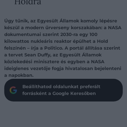
Holdra
Úgy tűnik, az Egyesült Államok komoly lépésre
készül a modern űrverseny korszakában: a NASA
dokumentumai szerint 2030-ra egy 100
kilowattos nukleáris reaktor épülhet a Hold
felszínén – írja a Politico. A portál állítása szerint
a tervet Sean Duffy, az Egyesült Államok
közlekedési minisztere és egyben a NASA
ideiglenes vezetője fogja hivatalosan bejelenteni
a napokban.
Beállíthatod oldalunkat preferált
forrásként a Google Keresőben