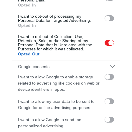
Personal Data.
amerikai vezetés attól tart, hogy a versenytársak
Opted In
„kizárási zónákat” jelölhetnek ki a Holdon, ami
I want to opt-out of processing my
korlátozná az Egyesült Államok mozgásterét.
Personal Data for Targeted Advertising.
Opted In
A bejelentés másik eleme az
öregedő Nemzetközi
I want to opt-out of Collection, Use,
Űrállomás kiváltása
: a NASA legalább két új,
Retention, Sale, and/or Sharing of my
Personal Data that Is Unrelated with the
kereskedelmi alapon működő űrállomásra ír ki
Purposes for which it was collected.
pályázatot, amelyeket 2030-ig pályára is állítanának.
Opted Out
A cél az, hogy a világűrben továbbra is legyen
Google consents
folyamatos amerikai jelenlét, hiszen ellenkező
esetben
Kína
maradhat az egyetlen ország,
I want to allow Google to enable storage
amelynek állandó legénysége kering a Föld
related to advertising like cookies on web or
körül.
device identifiers in apps.
I want to allow my user data to be sent to
Ezt is olvasd el!
Google for online advertising purposes.
Elképesztő mennyiségű platina vár ránk
a Holdon
I want to allow Google to send me
personalized advertising.