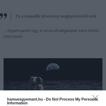
Ez a második űrverseny megnyeréséről szól
– fogalmazott egy, a neve elhallgatását kérő NASA-
tisztviselő.
hamuesgyemant.hu -
Do Not Process My Personal
Information