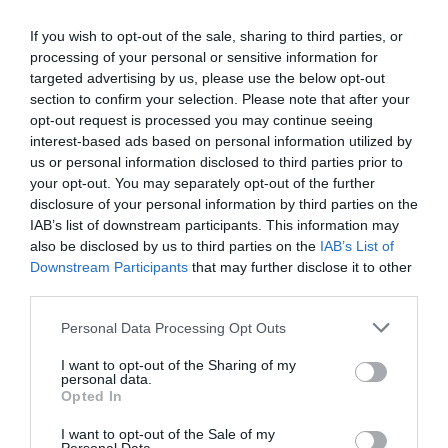
If you wish to opt-out of the sale, sharing to third parties, or
processing of your personal or sensitive information for
targeted advertising by us, please use the below opt-out
Fotó:
Artsiom P/Shutterstock
section to confirm your selection. Please note that after your
opt-out request is processed you may continue seeing
interest-based ads based on personal information utilized by
Még több hír!
us or personal information disclosed to third parties prior to
Új rekord a Marson: a NASA járműve
your opt-out. You may separately opt-out of the further
minden eddiginél messzebb jutott
disclosure of your personal information by third parties on the
IAB’s list of downstream participants. This information may
also be disclosed by us to third parties on the
IAB’s List of
Downstream Participants
that may further disclose it to other
third parties.
A hírek szerint a nukleáris reaktorhoz kapcsolódó
direktíva előírja, hogy
a NASA 60 napon belül
Please note that this website/app uses one or more Google
Personal Data Processing Opt Outs
services and may gather and store information including but
nevezzen ki egy felelőst a projekt élére,
és
not limited to your visit or usage behaviour. You may click to
I want to opt-out of the Sharing of my
kezdjen iparági egyeztetéseket. A kivitelezést 2030-
personal data.
grant or deny consent to Google and its third-party tags to
ra tervezik – ez nem véletlenül esik egybe azzal az
Opted In
use your data for below specified purposes in below Google
időponttal, amikor
Kína először tervez embert
consent section.
I want to opt-out of the Sale of my
küldeni a Holdra
. A dokumentumok szerint az