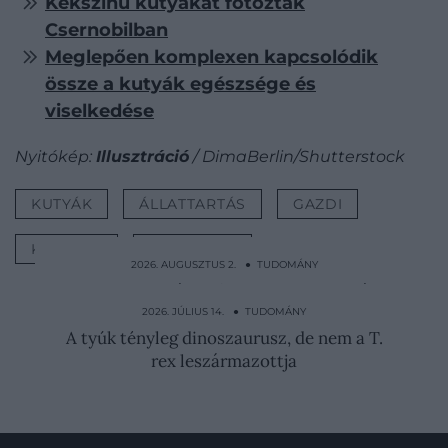
Kékszínű kutyákat fotóztak
Csernobilban
Meglepően komplexen kapcsolódik
össze a kutyák egészsége és
viselkedése
Nyitókép:
Illusztráció
/ DimaBerlin/Shutterstock
KUTYÁK
ÁLLATTARTÁS
GAZDI
KUTATÁS
FÁJDALOM
2026. AUGUSZTUS 2. ● TUDOMÁNY
Kötéllel a nyakában őrizte meg a mocsár a
2400 éves…
2026. JÚLIUS 14. ● TUDOMÁNY
A tyúk tényleg dinoszaurusz, de nem a T.
rex leszármazottja