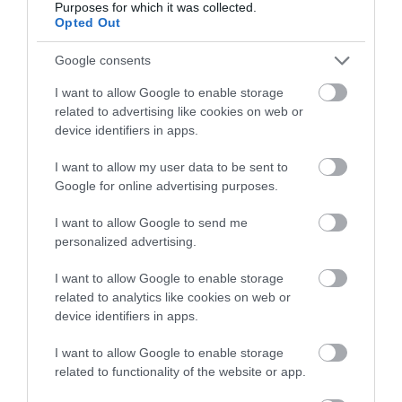
Purposes for which it was collected.
szakemberek ezért azt javasolják
, hogy ha egy
Opted Out
kutya
viselkedése hirtelen vagy fokozatosan
megváltozik, érdemes állatorvoshoz fordulni.
Google consents
I want to allow Google to enable storage
Figyelmedbe ajánljuk!
related to advertising like cookies on web or
device identifiers in apps.
A tudomány szerint ezért ásnak el
mindent a kutyák
I want to allow my user data to be sent to
Google for online advertising purposes.
I want to allow Google to send me
personalized advertising.
I want to allow Google to enable storage
related to analytics like cookies on web or
device identifiers in apps.
I want to allow Google to enable storage
related to functionality of the website or app.