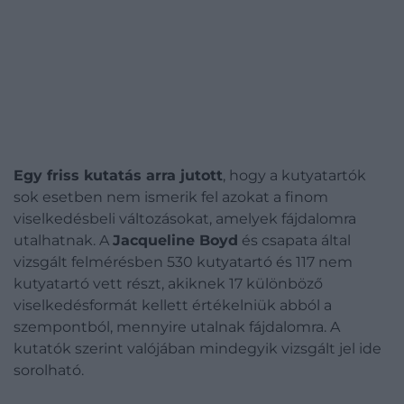
Egy friss kutatás arra jutott
, hogy a kutyatartók
sok esetben nem ismerik fel azokat a finom
viselkedésbeli változásokat, amelyek fájdalomra
utalhatnak. A
Jacqueline Boyd
és csapata által
vizsgált felmérésben 530 kutyatartó és 117 nem
kutyatartó vett részt, akiknek 17 különböző
viselkedésformát kellett értékelniük abból a
szempontból, mennyire utalnak fájdalomra. A
kutatók szerint valójában mindegyik vizsgált jel ide
sorolható.