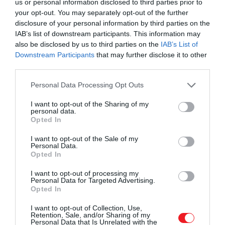
us or personal information disclosed to third parties prior to
your opt-out. You may separately opt-out of the further
Ez is érdekelhet!
disclosure of your personal information by third parties on the
Egyre több kutya szenved időskori
IAB’s list of downstream participants. This information may
demenciában – ezekre a tünetekre
also be disclosed by us to third parties on the
IAB’s List of
Downstream Participants
that may further disclose it to other
figyeljünk
third parties.
Please note that this website/app uses one or more Google
Personal Data Processing Opt Outs
services and may gather and store information including but
not limited to your visit or usage behaviour. You may click to
I want to opt-out of the Sharing of my
A kutatás arra is rámutat, hogy az állatok gyakran
personal data.
grant or deny consent to Google and its third-party tags to
elfedik a fájdalmat,
írja
a ScienceAlert. Ez
evolúciós
Opted In
use your data for below specified purposes in below Google
szempontból érthető
: a gyengeség kimutatása
consent section.
I want to opt-out of the Sale of my
kockázatot jelenthet. Emiatt a fájdalom sokszor
Personal Data.
nem látványos tünetekben jelenik meg, sokkal
Opted In
inkább apró viselkedésbeli elmozdulásokban.
I want to opt-out of processing my
Personal Data for Targeted Advertising.
A felismerésnek gyakorlati jelentősége is van
. A
Opted In
fájdalom rontja az
állat
közérzetét, és
I want to opt-out of Collection, Use,
viselkedésváltozáshoz vezethet – például fokozott
Retention, Sale, and/or Sharing of my
Personal Data that Is Unrelated with the
zajérzékenységhez vagy agresszív reakciókhoz.
A