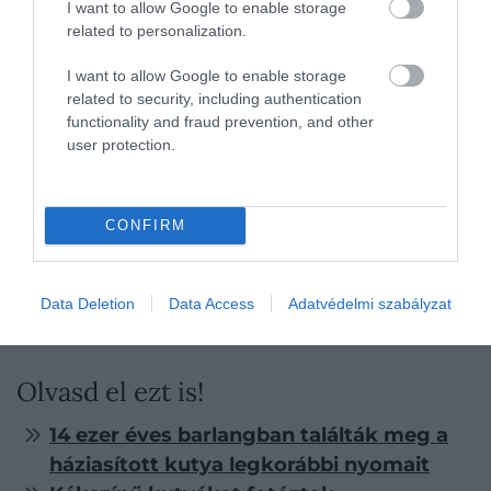
I want to allow Google to enable storage
related to personalization.
I want to allow Google to enable storage
Illusztráció
related to security, including authentication
functionality and fraud prevention, and other
Fotó:
Rattanapon Ninlapoom/Shutterstock
user protection.
A jelek között szerepelhet
a nyugtalanság, az alvási
szokások megváltozása, a fokozott ragaszkodás, a
CONFIRM
test egyes részeinek gyakori nyalogatása, de akár a
fül tartása vagy a szőrzet állapota is
árulkodó
lehet.
Ezek külön-külön nehezen értelmezhetők, együtt
Data Deletion
Data Access
Adatvédelmi szabályzat
azonban kirajzolhatnak egy mintázatot.
Olvasd el ezt is!
14 ezer éves barlangban találták meg a
háziasított kutya legkorábbi nyomait