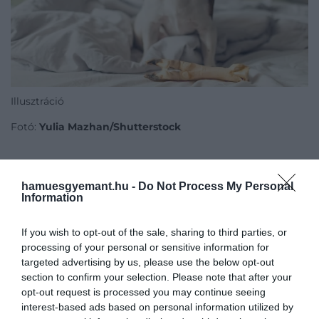
Illusztráció
Fotó:
Yulia Mazhan/Shutterstock
Érdekes eredmény
, hogy bizonyos esetekben a
hamuesgyemant.hu -
Do Not Process My Personal
Information
nem kutyatartók pontosabban ismerték fel ezeket
a finom jelzéseket. A szakértők ezt részben azzal
If you wish to opt-out of the sale, sharing to third parties, or
magyarázzák, hogy a gazdik idővel megszokják saját
processing of your personal or sensitive information for
állatuk viselkedését, és kevésbé figyelnek az apró
targeted advertising by us, please use the below opt-out
eltérésekre. Azok viszont, akiknek korábban volt
section to confirm your selection. Please note that after your
már fájdalommal küzdő háziállatuk, érzékenyebben
opt-out request is processed you may continue seeing
reagáltak a változásokra.
interest-based ads based on personal information utilized by