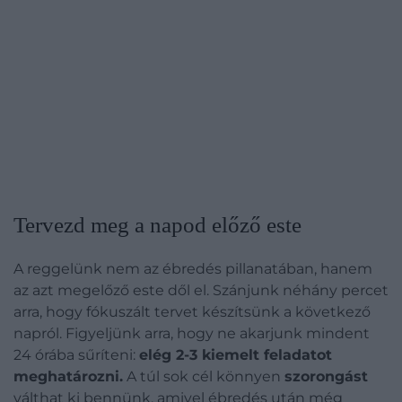
Tervezd meg a napod előző este
A reggelünk nem az ébredés pillanatában, hanem
az azt megelőző este dől el. Szánjunk néhány percet
arra, hogy fókuszált tervet készítsünk a következő
napról. Figyeljünk arra, hogy ne akarjunk mindent
24 órába sűríteni:
elég 2-3 kiemelt feladatot
meghatározni.
A túl sok cél könnyen
szorongást
válthat ki bennünk, amivel ébredés után még