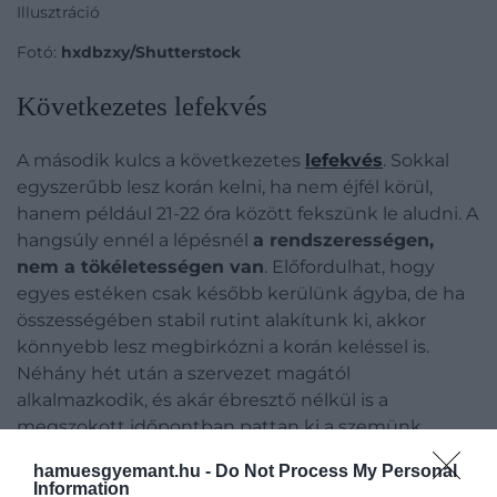
Illusztráció
Fotó:
hxdbzxy/Shutterstock
Következetes lefekvés
A második kulcs a következetes
lefekvés
. Sokkal
egyszerűbb lesz korán kelni, ha nem éjfél körül,
hanem például 21-22 óra között fekszünk le aludni. A
hangsúly ennél a lépésnél
a rendszerességen,
nem a tökéletességen van
. Előfordulhat, hogy
egyes estéken csak később kerülünk ágyba, de ha
összességében stabil rutint alakítunk ki, akkor
könnyebb lesz megbirkózni a korán keléssel is.
Néhány hét után a szervezet magától
alkalmazkodik, és akár ébresztő nélkül is a
megszokott időpontban pattan ki a szemünk.
hamuesgyemant.hu -
Do Not Process My Personal
Information