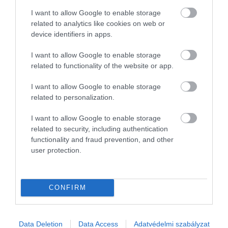
kerülni a zsúfoltságot. Az 1-2 órát igénylő szokások
I want to allow Google to enable storage
rengeteg energiát emésztenek fel még azelőtt,
related to analytics like cookies on web or
hogy ténylegesen elindulna a napunk. Ismét
device identifiers in apps.
célszerű lehet, ha csupán 2-3 apró tevékenységnél
maradunk. Ez lehet például egy
hideg zuhany
, egy
I want to allow Google to enable storage
related to functionality of the website or app.
fehérjedús reggeli
elkészítése, esetleg
edzés
. A
lényeg, hogy úgy érezzük, kikpipálhatjuk az „első
I want to allow Google to enable storage
győzelmünket” a napra, ami lendületet ad a további
related to personalization.
tennivalókhoz.
I want to allow Google to enable storage
related to security, including authentication
functionality and fraud prevention, and other
user protection.
CONFIRM
Data Deletion
Data Access
Adatvédelmi szabályzat