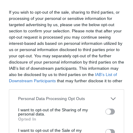
Ha tovább olvasnál:
If you wish to opt-out of the sale, sharing to third parties, or
Tényleg rontja a figyelmünket a telefon
processing of your personal or sensitive information for
kényszeres nyomkodása?
targeted advertising by us, please use the below opt-out
section to confirm your selection. Please note that after your
opt-out request is processed you may continue seeing
Tedd a telefonod távol az ágytól
interest-based ads based on personal information utilized by
us or personal information disclosed to third parties prior to
your opt-out. You may separately opt-out of the further
A mindennapjaink részét képző telefon az
elalvást
disclosure of your personal information by third parties on the
is megnehezítheti, ugyanakkor nem ez az egy
IAB’s list of downstream participants. This information may
egyetlen ok, amiért jobb az ágytól messzire tenni.
also be disclosed by us to third parties on the
IAB’s List of
Ha ébredés után azonnal elérhető a telefon,
Downstream Participants
that may further disclose it to other
egyszerűbb megoldásnak tűnhet a szundi gomb
third parties.
megnyomása, esetleg késztetést érezhetünk arra is,
Please note that this website/app uses one or more Google
Personal Data Processing Opt Outs
hogy egy jóleső
nyújtás
helyett inkább az
services and may gather and store information including but
értesítéseinket ellenőrizzük. Ha azonban
fel kell
not limited to your visit or usage behaviour. You may click to
I want to opt-out of the Sharing of my
personal data.
kelni kinyomni az ébresztőt, akkor jóval
grant or deny consent to Google and its third-party tags to
Opted In
kevesebb eséllyel alszunk majd vissza, hiszen
use your data for below specified purposes in below Google
consent section.
elhagytuk az ágyunkat.
I want to opt-out of the Sale of my