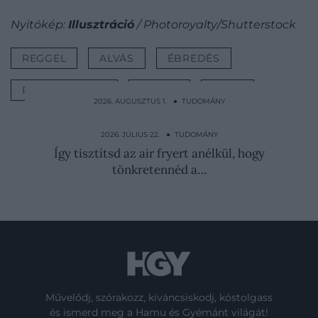
Nyitókép:
Illusztráció
/ Photoroyalty/Shutterstock
REGGEL
ALVÁS
ÉBREDÉS
REGGELI RUTIN
TIPPEK
LISTA
2026. AUGUSZTUS 1. ● TUDOMÁNY
Túlélés a thai dzsungelben: kobravért
isznak és skorpiót…
2026. JÚLIUS 22. ● TUDOMÁNY
Így tisztítsd az air fryert anélkül, hogy
tönkretennéd a…
Művelődj, szórakozz, kíváncsiskodj, kóstolgass
és ismerd meg a Hamu és Gyémánt világát!