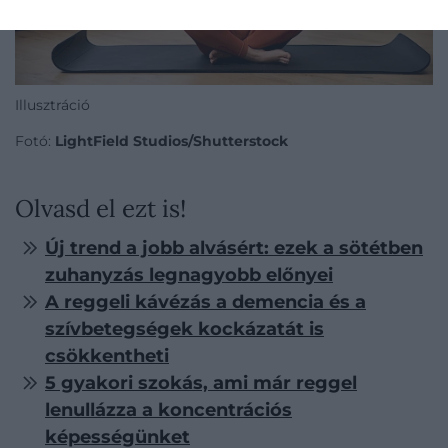
Illusztráció
Fotó:
LightField Studios/Shutterstock
Olvasd el ezt is!
Új trend a jobb alvásért: ezek a sötétben
zuhanyzás legnagyobb előnyei
A reggeli kávézás a demencia és a
szívbetegségek kockázatát is
csökkentheti
5 gyakori szokás, ami már reggel
lenullázza a koncentrációs
képességünket