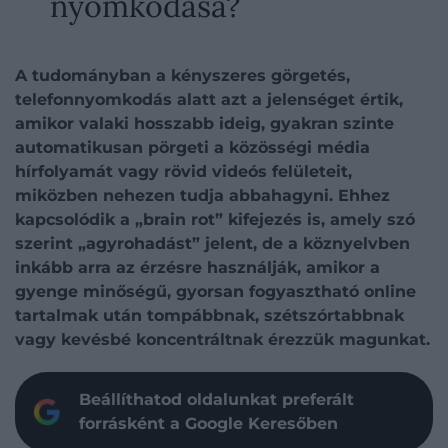
nyomkodása?
A tudományban a kényszeres görgetés,
telefonnyomkodás alatt azt a jelenséget értik,
amikor valaki hosszabb ideig, gyakran szinte
automatikusan pörgeti a közösségi média
hírfolyamát vagy rövid videós felületeit,
miközben nehezen tudja abbahagyni. Ehhez
kapcsolódik a „brain rot” kifejezés is, amely szó
szerint „agyrohadást” jelent, de a köznyelvben
inkább arra az érzésre használják, amikor a
gyenge minőségű, gyorsan fogyasztható online
tartalmak után tompábbnak, szétszórtabbnak
vagy kevésbé koncentráltnak érezzük magunkat.
Beállíthatod oldalunkat preferált
forrásként a Google Keresőben