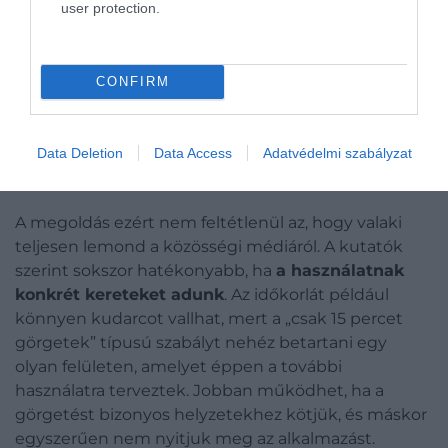
user protection.
maga az interakciós forma is.
A görgetés során a
felhasználó másodpercenként döntéseket hoz:
érdekel-e ez a videó, érdemes-e tovább nézni,
jöhet-e a következő. Ez a gyors válogatás
CONFIRM
koncentrált szórakoztató élményt ad, hiszen az
unalmas részeket azonnal át lehet ugrani. Közben
Data Deletion
Data Access
Adatvédelmi szabályzat
viszont az agy egy kevésbé reflektív, gyorsabb és
impulzívabb működésmódba kerülhet.
A megoldás ezért nem feltétlenül az, hogy valaki
teljesen lemond a közösségi médiáról. A kutatók
szerint sokszor hatékonyabb, ha
a használatnak
konkrét kereteket adunk
. Az időkorlát például
könnyen kudarcot vallhat, mert a „csak 15 percet
görgetek” típusú szabályt nehéz betartani egy
olyan felületen, amelyet éppen a további
használatra terveztek. Jobban működhet, ha a
görgetést bizonyos helyzetekhez kötjük, és máskor
egyszerűen nem nyitjuk meg az alkalmazást.