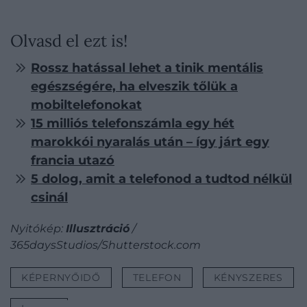
Olvasd el ezt is!
Rossz hatással lehet a tinik mentális
egészségére, ha elveszik tőlük a
mobiltelefonokat
15 milliós telefonszámla egy hét
marokkói nyaralás után – így járt egy
francia utazó
5 dolog, amit a telefonod a tudtod nélkül
csinál
Nyitókép:
Illusztráció
/
365daysStudios/Shutterstock.com
KÉPERNYŐIDŐ
TELEFON
KÉNYSZERES