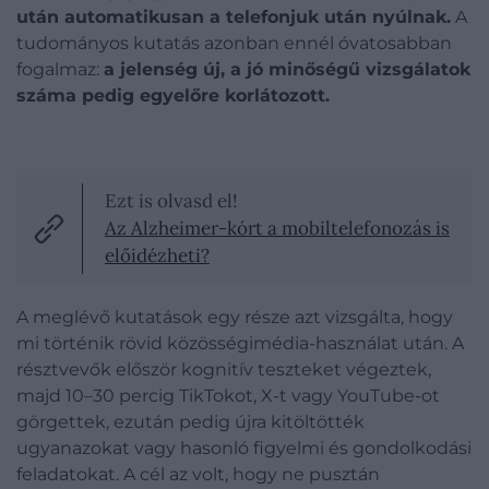
után automatikusan a telefonjuk után nyúlnak.
A
tudományos kutatás azonban ennél óvatosabban
fogalmaz:
a jelenség új, a jó minőségű vizsgálatok
száma pedig egyelőre korlátozott.
Ezt is olvasd el!
Az Alzheimer-kórt a mobiltelefonozás is
előidézheti?
A meglévő kutatások egy része azt vizsgálta, hogy
mi történik rövid közösségimédia-használat után. A
résztvevők először kognitív teszteket végeztek,
majd 10–30 percig TikTokot, X-t vagy YouTube-ot
görgettek, ezután pedig újra kitöltötték
ugyanazokat vagy hasonló figyelmi és gondolkodási
feladatokat. A cél az volt, hogy ne pusztán