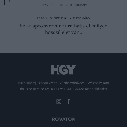
HATÁS
2026. JÚLIUS 18. ● TUDOMÁNY
Ki kell húzni vagy maradhat? Így döntenek
a bölcsességfogról
2026. AUGUSZTUS 4. ● TUDOMÁNY
Ez az apró szervünk árulhatja el, milyen
hosszú élet vár…
Művelődj, szórakozz, kíváncsiskodj, kóstolgass
és ismerd meg a Hamu és Gyémánt világát!
ROVATOK