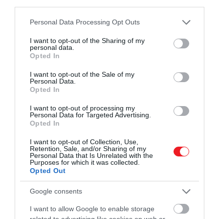
sok időt töltenek közösségi médiával,
third parties.
gyakrabban számolnak be figyelmi
Please note that this website/app uses one or more Google
Personal Data Processing Opt Outs
nehézségekről.
Ez azonban nem bizonyítja, hogy a
services and may gather and store information including but
közösségi média okozza a problémát. Az is lehet,
not limited to your visit or usage behaviour. You may click to
I want to opt-out of the Sharing of my
hogy azok fordulnak könnyebben ezekhez a
personal data.
grant or deny consent to Google and its third-party tags to
Opted In
felületekhez, akiknek eleve nehezebb
use your data for below specified purposes in below Google
fenntartaniuk a figyelmüket. A kísérleti vizsgálatok
consent section.
I want to opt-out of the Sale of my
Personal Data.
ezért fontosabbak: ott a kutatók előtte és utána is
Opted In
mérik a teljesítményt, így jobban látszik, milyen
rövid távú hatása lehet magának a görgetésnek.
I want to opt-out of processing my
Personal Data for Targeted Advertising.
Opted In
I want to opt-out of Collection, Use,
Retention, Sale, and/or Sharing of my
Personal Data that Is Unrelated with the
Purposes for which it was collected.
Opted Out
Google consents
I want to allow Google to enable storage
related to advertising like cookies on web or