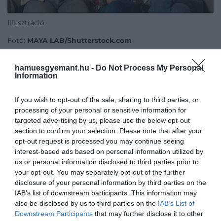
Illusztráció
Fotó:
MAYA LAB/Shutterstock.com
hamuesgyemant.hu -
Do Not Process My Personal
Information
Nem általános „elbutulásról” van szó, hanem
konkrétabb képességekről: például arról, hogy
If you wish to opt-out of the sale, sharing to third parties, or
mennyire tudunk megállni és kritikusan átgondolni,
processing of your personal or sensitive information for
amit látunk, vagy mennyire tudjuk észben tartani,
targeted advertising by us, please use the below opt-out
hogy korábban mit akartunk megtenni. Ezek a
section to confirm your selection. Please note that after your
vizsgálatok ugyanakkor kisméretűek, ezért az
opt-out request is processed you may continue seeing
interest-based ads based on personal information utilized by
eredményeiket óvatosan kell kezelni.
us or personal information disclosed to third parties prior to
your opt-out. You may separately opt-out of the further
Fontos különbség van azok között a kutatások
disclosure of your personal information by third parties on the
között, amelyek csak együttjárást mutatnak, és
IAB’s list of downstream participants. This information may
azok között, amelyek valódi ok-okozati kapcsolatot
also be disclosed by us to third parties on the
IAB’s List of
vizsgálnak. Sok vizsgálat csak azt látja, hogy
akik
Downstream Participants
that may further disclose it to other