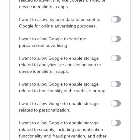
Ez is érdekelhet!
device identifiers in apps.
Végtelen görgetés? 5 tipp, amivel
I want to allow my user data to be sent to
visszanyerhetjük az irányítást a
Google for online advertising purposes.
figyelmünk felett
I want to allow Google to send me
personalized advertising.
A legérdekesebb eredmény nem is az, hogy a rövid
videók hatnak a figyelemre, hanem az, hogy
a
I want to allow Google to enable storage
tartalom önmagában nem magyaráz meg
related to analytics like cookies on web or
mindent
. Egyes vizsgálatokban ugyanazokat a rövid
device identifiers in apps.
videókat más-más formában mutatták meg: az
egyik esetben a résztvevők folyamatos
I want to allow Google to enable storage
montázsként nézték őket, a másikban viszont úgy,
related to functionality of the website or app.
ahogy a közösségi platformokon szokás, vagyis
I want to allow Google to enable storage
aktívan görgetve és gyorsan döntve arról,
related to personalization.
maradnak-e vagy továbblépnek. A kognitív
teljesítményben jelentkező romlás inkább az utóbbi
I want to allow Google to enable storage
helyzethez kapcsolódott.
Ez arra utal, hogy nem
related to security, including authentication
pusztán a rövid, gyors tartalom a gond, hanem
functionality and fraud prevention, and other