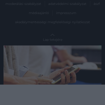
moderálási szabályzat
adatvédelmi szabályzat
ászf
médiaajánló
impresszum
akadálymentességi megfelelőségi nyilatkozat
Lap tetejére