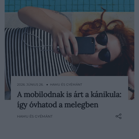
2026. JÚNIUS 26. ● HAMU ÉS GYÉMÁNT
A mobilodnak is árt a kánikula:
A nyári hőhullámok az emberi szervezetet
így óvhatod a melegben
és az okostelefonjainkat is komoly
próbatétel elé állítják. A túl magas
HAMU ÉS GYÉMÁNT
hőmérséklet miatt a készülék akár ki is
kapcsolhat, hosszabb távon pedig az
akkumulátor is károsodhat. Pánikba esni