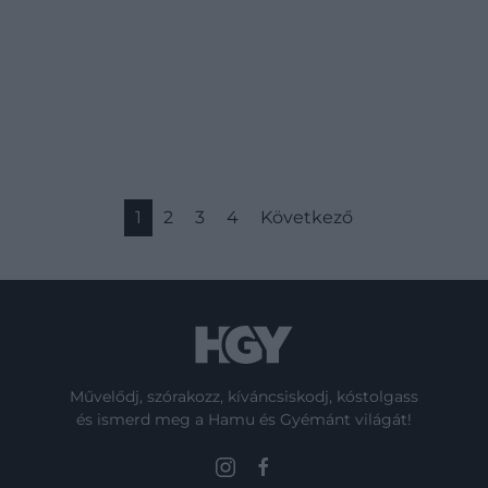
lekörözi a…
1
2
3
4
Következő
Művelődj, szórakozz, kíváncsiskodj, kóstolgass
és ismerd meg a Hamu és Gyémánt világát!