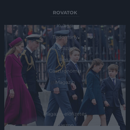
ROVATOK
Kultúra
Tudomány
Utazás
Pénz
Gasztronómia
Magazin
HG MEDIA
Magazin-előfizetés
Haszon