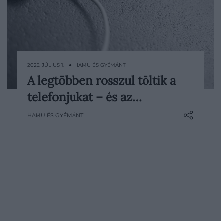
2026. JÚLIUS 1. ● HAMU ÉS GYÉMÁNT
A legtöbben rosszul töltik a
Este rádugjuk a töltőre, reggel 100
telefonjukat – és az…
százalékon levesszük, napközben pedig
sokszor csak akkor kapunk észbe, amikor
HAMU ÉS GYÉMÁNT
a telefon már az utolsó százalékokon
kapaszkodik. Ismerős rutin, amivel
azonban szépen lassan tönkretehetjük az
akkut. A mai mobilokban dolgozó…