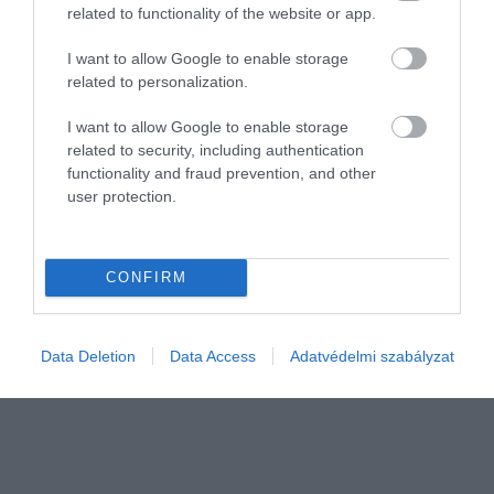
related to functionality of the website or app.
I want to allow Google to enable storage
related to personalization.
I want to allow Google to enable storage
related to security, including authentication
functionality and fraud prevention, and other
user protection.
2026. JANUÁR 27. ● HAMU ÉS GYÉMÁNT
A telefonos térkép tényleg
Manapság teljesen természetes, hogy ha
hasznos, csak épp teljesen…
nem tudjuk az utat, egyszerűen
CONFIRM
elővesszük a telefonunkat, és követjük a
HAMU ÉS GYÉMÁNT
GPS utasításait. A probléma csak az, hogy
eközben észrevétlenól felülírjuk a velünk
Data Deletion
Data Access
Adatvédelmi szabályzat
született tájékozódási…