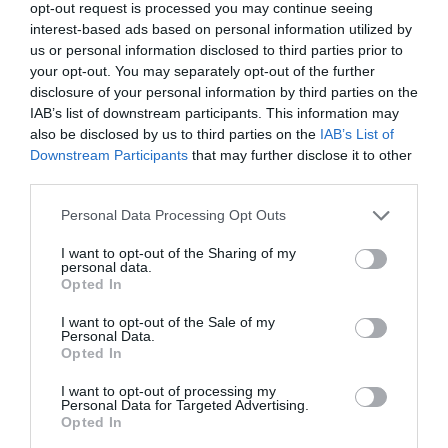
opt-out request is processed you may continue seeing
interest-based ads based on personal information utilized by
us or personal information disclosed to third parties prior to
your opt-out. You may separately opt-out of the further
disclosure of your personal information by third parties on the
IAB’s list of downstream participants. This information may
also be disclosed by us to third parties on the
IAB’s List of
Downstream Participants
that may further disclose it to other
2026. MÁRCIUS 9. ● OLÁH-BEBESI BORBÁLA
third parties.
5 hatékony módszer, amivel
Please note that this website/app uses one or more Google
Az okostelefonok használata és a
Personal Data Processing Opt Outs
90 százalékkal csökkenthetjük
services and may gather and store information including but
közösségi média ma már szinte
not limited to your visit or usage behaviour. You may click to
I want to opt-out of the Sharing of my
észrevétlenül tölti ki a napjaink jelentős
a…
personal data.
grant or deny consent to Google and its third-party tags to
Opted In
részét. Sokan csak akkor döbbennek rá a
use your data for below specified purposes in below Google
OLÁH-BEBESI BORBÁLA
mértékre, amikor a készülék statisztikái
consent section.
I want to opt-out of the Sale of my
napi több órányi képernyőidőt mutatnak.
Personal Data.
Opted In
Egyre több kutatás…
I want to opt-out of processing my
Personal Data for Targeted Advertising.
Opted In