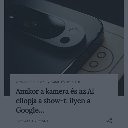
2025. DECEMBER 3. ● HAMU ÉS GYÉMÁNT
Amikor a kamera és az AI
Mi történik, ha egy elfogult „almás”
ellopja a show-t: ilyen a
egyszer csak ad egy esélyt a Google
telefonjának? Elégedett lesz. Ugyanis a
Google…
Pixel 10 Pro nemcsak szép, hanem jól esik
HAMU ÉS GYÉMÁNT
kézbe venni, és számos funkciójában