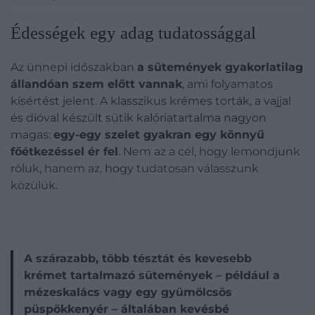
Édességek egy adag tudatossággal
Az ünnepi időszakban
a sütemények gyakorlatilag
állandóan szem előtt vannak
, ami folyamatos
kísértést jelent. A klasszikus krémes torták, a vajjal
és dióval készült sütik kalóriatartalma nagyon
magas:
egy-egy szelet gyakran egy könnyű
főétkezéssel ér fel
. Nem az a cél, hogy lemondjunk
róluk, hanem az, hogy tudatosan válasszunk
közülük.
A szárazabb, több tésztát és kevesebb
krémet tartalmazó sütemények – például a
mézeskalács vagy egy gyümölcsös
püspökkenyér – általában kevésbé