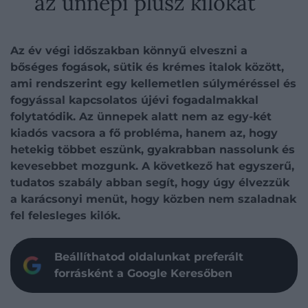
az ünnepi plusz kilókat
Az év végi időszakban könnyű elveszni a
bőséges fogások, sütik és krémes italok között,
ami rendszerint egy kellemetlen súlyméréssel és
fogyással kapcsolatos újévi fogadalmakkal
folytatódik. Az ünnepek alatt nem az egy-két
kiadós vacsora a fő probléma, hanem az, hogy
hetekig többet eszünk, gyakrabban nassolunk és
kevesebbet mozgunk. A következő hat egyszerű,
tudatos szabály abban segít, hogy úgy élvezzük
a karácsonyi menüt, hogy közben nem szaladnak
fel felesleges kilók.
Beállíthatod oldalunkat preferált
forrásként a Google Keresőben