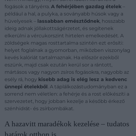
fogások a tányérra.
A fehérjében gazdag ételek
–
például a hal, a pulyka, a soványabb húsok vagy a
hüvelyesek –
lassabban emésztődnek
, hosszabb
ideig adnak jóllakottságérzetet, és segítenek
elkerülni a vércukorszint hirtelen emelkedését. A
zöldségek magas rosttartalma szintén ezt erősíti:
helyet foglalnak a gyomorban, miközben viszonylag
kevés kalóriát tartalmaznak. Ha először ezekből
eszünk, majd csak ezután kerül sor a rántott,
mártásos vagy nagyon zsíros fogásokra, nagyobb az
esély rá, hogy
kisebb adag is elég lesz a kedvenc
ünnepi ételekből
. A táplálkozástudományban ez a
sorrend nem véletlen: a fehérje és a rost előkészíti a
szervezetet, hogy jobban kezelje a később érkező
szénhidrát- és zsírbombákat.
A hazavitt maradékok kezelése – tudatos
határok otthon is