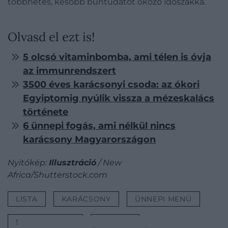
többhetes, később bűntudatot okozó időszakká.
Olvasd el ezt is!
5 olcsó vitaminbomba, ami télen is óvja
az immunrendszert
3500 éves karácsonyi csoda: az ókori
Egyiptomig nyúlik vissza a mézeskalács
története
6 ünnepi fogás, ami nélkül nincs
karácsony Magyarországon
Nyitókép:
Illusztráció
/ New
Africa/Shutterstock.com
LISTA
KARÁCSONY
ÜNNEPI MENÜ
SÚLYFELESLEG
FOGYÁS