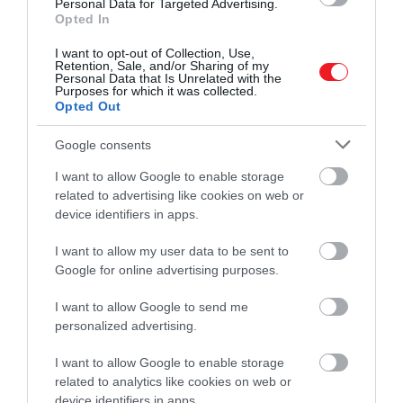
Personal Data for Targeted Advertising.
Opted In
I want to opt-out of Collection, Use,
Retention, Sale, and/or Sharing of my
Personal Data that Is Unrelated with the
Purposes for which it was collected.
Opted Out
Illusztráció
Google consents
Fotó:
Ground Picture/Shutterstock.com
I want to allow Google to enable storage
related to advertising like cookies on web or
Az alkohol kalóriatartalmát sokan hajlamosak
device identifiers in apps.
figyelmen kívül hagyni, mert nem ételhez kötődik,
I want to allow my user data to be sent to
pedig
grammonként majdnem annyi energiát
Google for online advertising purposes.
tartalmaz, mint a zsír
. A
cukrozott likőrök és az
édes koktélok
különösen problémásak: nemcsak az
I want to allow Google to send me
alkohol, hanem a hozzáadott cukor is emeli az
personalized advertising.
összkalóriát. Egy krémlikőr vagy tojáslikőr
poharanként akár egy nagyobb desszerttel is
I want to allow Google to enable storage
felérhet, miközben nem kelt jóllakottságérzetet.
related to analytics like cookies on web or
device identifiers in apps.