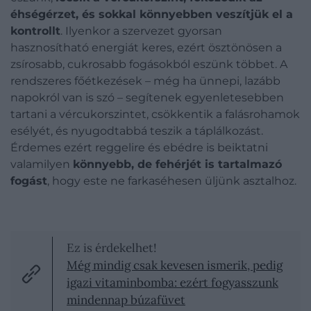
éhségérzet, és sokkal könnyebben veszítjük el a
kontrollt
. Ilyenkor a szervezet gyorsan
hasznosítható energiát keres, ezért ösztönösen a
zsírosabb, cukrosabb fogásokból eszünk többet. A
rendszeres főétkezések – még ha ünnepi, lazább
napokról van is szó – segítenek egyenletesebben
tartani a vércukorszintet, csökkentik a falásrohamok
esélyét, és nyugodtabbá teszik a táplálkozást.
Érdemes ezért reggelire és ebédre is beiktatni
valamilyen
könnyebb, de fehérjét is tartalmazó
fogást
, hogy este ne farkaséhesen üljünk asztalhoz.
Ez is érdekelhet!
Még mindig csak kevesen ismerik, pedig
igazi vitaminbomba: ezért fogyasszunk
mindennap búzafüvet