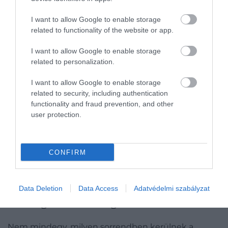
Ehhez képest egy pohár száraz bor vagy egy tisztán
fogyasztott tömény ital – mértékkel – jóval
I want to allow Google to enable storage
kevesebb plusz kalóriát jelent.
Érdemes minden
related to functionality of the website or app.
alkoholos ital mellé vizet is inni
, ami nemcsak a
másnaposság kockázatát csökkenti, hanem lassítja
I want to allow Google to enable storage
a fogyasztást is. Az is sokat segít, ha üres gyomor
related to personalization.
helyett közvetlenül étkezés után iszunk, így kisebb
I want to allow Google to enable storage
az esélye annak, hogy az alkohol további
related to security, including authentication
kontrollálatlan nassoláshoz vezessen.
functionality and fraud prevention, and other
user protection.
Ez is érdekelhet!
TOP 4+1 hely Budapesten, ahol az
alkoholmentes italkínálat igazán pazar
CONFIRM
Az ételválasztás logikája: fehérje,
Data Deletion
Data Access
Adatvédelmi szabályzat
zöldség, kedvenc fogás
Nem mindegy, milyen sorrendben kerülnek a