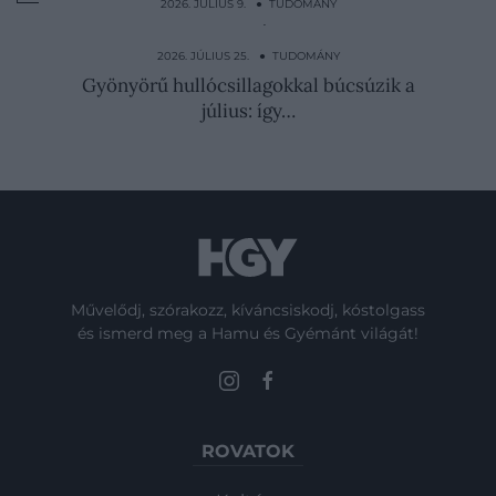
2026. JÚLIUS 9. ● TUDOMÁNY
Most vagyunk a legtávolabb a Naptól,
mégis tombol a hőség…
2026. JÚLIUS 25. ● TUDOMÁNY
Gyönyörű hullócsillagokkal búcsúzik a
július: így…
Művelődj, szórakozz, kíváncsiskodj, kóstolgass
és ismerd meg a Hamu és Gyémánt világát!
ROVATOK