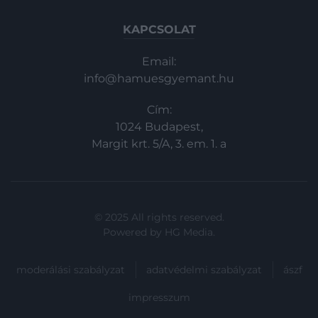
KAPCSOLAT
Email:
info@hamuesgyemant.hu
Cím:
1024 Budapest,
Margit krt. 5/A, 3. em. 1. a
© 2025 All rights reserved.
Powered by
HG Media
.
moderálási szabályzat
adatvédelmi szabályzat
ászf
impresszum