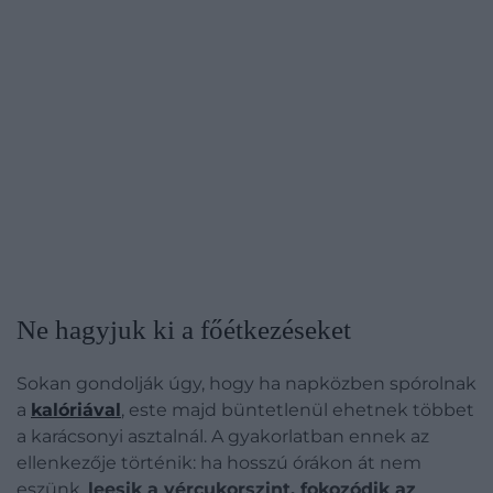
Ne hagyjuk ki a főétkezéseket
Sokan gondolják úgy, hogy ha napközben spórolnak
a
kalóriával
, este majd büntetlenül ehetnek többet
a karácsonyi asztalnál. A gyakorlatban ennek az
ellenkezője történik: ha hosszú órákon át nem
eszünk,
leesik a vércukorszint, fokozódik az