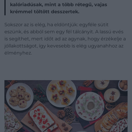
kalóriadúsak, mint a több rétegű, vajas
krémmel töltött desszertek.
Sokszor az is elég, ha eldöntjük: egyféle sütit
eszünk, és abból sem egy fél tálcányit. A lassú evés
is segíthet, mert időt ad az agynak, hogy érzékelje a
jóllakottságot, így kevesebb is elég ugyanahhoz az
élményhez.