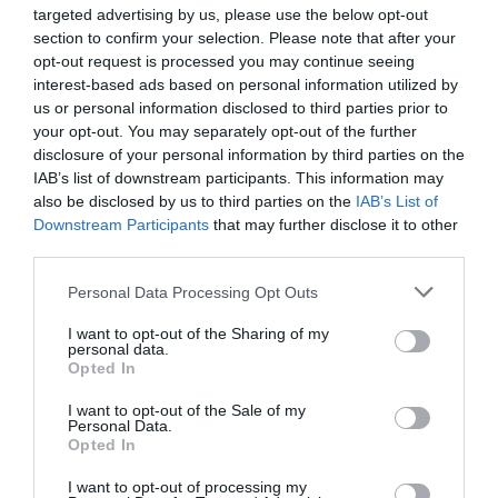
hiszen a testnek meleget kell termelnie, így
targeted advertising by us, please use the below opt-out
ugyanaz a mozgás télen valamivel több kalóriát
section to confirm your selection. Please note that after your
éget el, mint egy nyári estén. A mozgás másik,
opt-out request is processed you may continue seeing
gyakran alábecsült előnye, hogy
oldja a
interest-based ads based on personal information utilized by
feszültséget és csökkenti a stressz miatti
us or personal information disclosed to third parties prior to
your opt-out. You may separately opt-out of the further
evéskényszert
, ami az ünnepi készülődés idején
disclosure of your personal information by third parties on the
könnyen felerősödik. Nem kell edzőterem-
IAB’s list of downstream participants. This information may
bérletben gondolkodni: már az is sokat számít, ha
also be disclosed by us to third parties on the
IAB’s List of
minden nap kijelölünk magunknak egy időszakot,
Downstream Participants
that may further disclose it to other
amikor egyszerűen csak kimegyünk a levegőre.
third parties.
Please note that this website/app uses one or more Google
Tudatos alkoholfogyasztás az ünnepi
Personal Data Processing Opt Outs
services and may gather and store information including but
időszakban
not limited to your visit or usage behaviour. You may click to
I want to opt-out of the Sharing of my
personal data.
grant or deny consent to Google and its third-party tags to
Opted In
use your data for below specified purposes in below Google
consent section.
I want to opt-out of the Sale of my
Personal Data.
Opted In
I want to opt-out of processing my