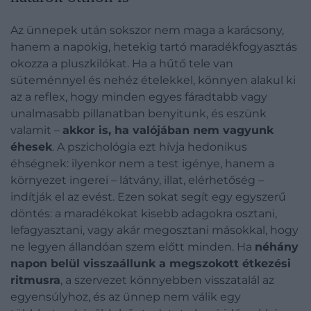
Az ünnepek után sokszor nem maga a karácsony,
hanem a napokig, hetekig tartó maradékfogyasztás
okozza a pluszkilókat. Ha a hűtő tele van
süteménnyel és nehéz ételekkel, könnyen alakul ki
az a reflex, hogy minden egyes fáradtabb vagy
unalmasabb pillanatban benyitunk, és eszünk
valamit –
akkor is, ha valójában nem vagyunk
éhesek
. A pszichológia ezt hívja hedonikus
éhségnek: ilyenkor nem a test igénye, hanem a
környezet ingerei – látvány, illat, elérhetőség –
indítják el az evést. Ezen sokat segít egy egyszerű
döntés: a maradékokat kisebb adagokra osztani,
lefagyasztani, vagy akár megosztani másokkal, hogy
ne legyen állandóan szem előtt minden. Ha
néhány
napon belül visszaállunk a megszokott étkezési
ritmusra
, a szervezet könnyebben visszatalál az
egyensúlyhoz, és az ünnep nem válik egy