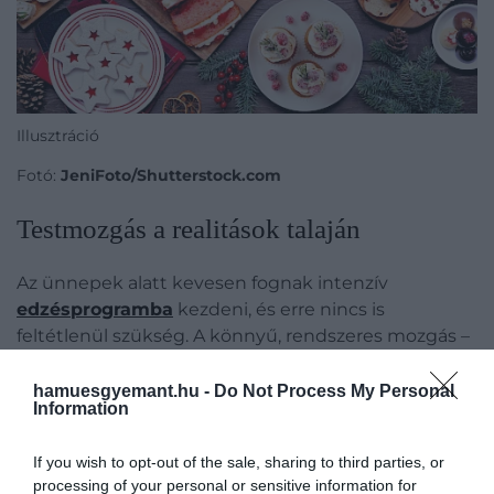
Illusztráció
Fotó:
JeniFoto/Shutterstock.com
Testmozgás a realitások talaján
Az ünnepek alatt kevesen fognak intenzív
edzésprogramba
kezdeni, és erre nincs is
feltétlenül szükség. A könnyű, rendszeres mozgás –
például egy
30–40 perces tempós séta
– már
önmagában javítja az emésztést, támogatja a
hamuesgyemant.hu -
Do Not Process My Personal
Information
vércukorszint rendeződését, és segít ellensúlyozni a
bőségesebb étkezéseket. A hidegben tett séta
If you wish to opt-out of the sale, sharing to third parties, or
ráadásul plusz energiát igényel a szervezettől,
processing of your personal or sensitive information for