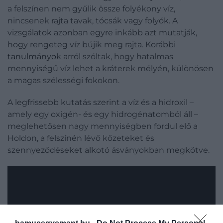
a felszínen nem gyűlik össze folyékony víz,
nincsenek rajta tavak, tócsák vagy folyók. A
vizsgálatok azonban egyre inkább azt mutatják,
hogy rengeteg víz bújik meg rajta. Korábbi
tanulmányok
arról szóltak, hogy hatalmas
mennyiségű víz lehet a kráterek mélyén, különösen
a magas szélességi fokokon.
A legfrissebb kutatás szerint a víz és a hidroxil –
amely egy oxigén- és egy hidrogénatomból áll –
meglehetősen nagy mennyiségben fordul elő a
Holdon, a felszínén lévő kőzeteket és
szennyeződéseket alkotó ásványokban megkötve.