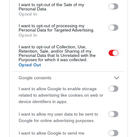
Mineralogy Mapper (M3) műszerének adatait
consent section.
I want to opt-out of the Sale of my
használták fel, amely 2008-ban és 2009-ben
Personal Data.
Opted In
keringett a Hold körül, és spektroszkópiai
felvételeket készített róla. Ezek az adatok a Hold
I want to opt-out of processing my
által visszavert infravörös fényt rögzítették, és a
Personal Data for Targeted Advertising.
Opted In
spektrumban a víznek és a hidroxilnak megfelelő
színeket kerestek –
írja
a Science Alert.
I want to opt-out of Collection, Use,
Retention, Sale, and/or Sharing of my
Personal Data that Is Unrelated with the
A kutatók felfedezték, hogy víz és hidroxil a Hold
Purposes for which it was collected.
minden szélességi fokán megtalálható, bár a
Opted Out
molekulák kevésbé bőségesek a holdi mare
Google consents
területeken. Azonban a becsapódások során
felszínre kerülő, vízben gazdag kőzetek bárhol
I want to allow Google to enable storage
megtalálhatók, ahol ilyen becsapódások történnek.
related to advertising like cookies on web or
device identifiers in apps.
I want to allow my user data to be sent to
Olvasd el ezt is!
Az élet egyik legfontosabb
Google for online advertising purposes.
feltételét találták meg a Jupiter holdján
I want to allow Google to send me