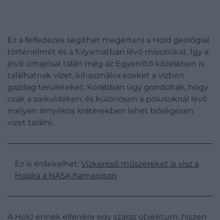
Ez a felfedezés segíthet megérteni a Hold geológiai
történelmét és a folyamatban lévő missziókat. Így a
jövő űrhajósai talán még az Egyenlítő közelében is
találhatnak vizet, kihasználva ezeket a vízben
gazdag területeket. Korábban úgy gondolták, hogy
csak a sarkvidéken, és különösen a pólusoknál lévő
mélyen árnyékos kráterekben lehet bőségesen
vizet találni.
Ez is érdekelhet:
Vízkereső műszereket is visz a
Holdra a NASA hamarosan
A Hold ennek ellenére egy száraz objektum, hiszen