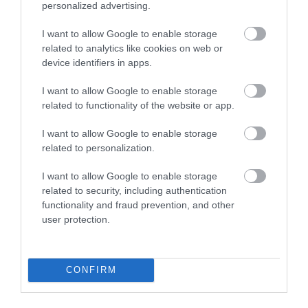
personalized advertising.
I want to allow Google to enable storage
related to analytics like cookies on web or
Az összes bizonyítékot
device identifiers in apps.
összevetve, egy komplex
I want to allow Google to enable storage
geológiájú holdfelszínt
related to functionality of the website or app.
látunk, jelentős mennyiségű
vízzel a felszín alatt, és egy
I want to allow Google to enable storage
related to personalization.
hidroxilréteggel a felszínen.
Mind a kráterképződés, mind
I want to allow Google to enable storage
related to security, including authentication
a vulkáni tevékenység vízben
functionality and fraud prevention, and other
gazdag anyagokat hozhat a
user protection.
felszínre, és mindkettőt
megfigyeltük a holdi
CONFIRM
adatokban