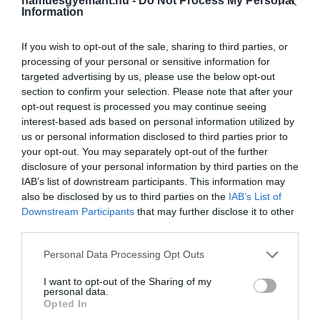
hamuesgyemant.hu -
Do Not Process My Personal
Information
If you wish to opt-out of the sale, sharing to third parties, or
processing of your personal or sensitive information for
targeted advertising by us, please use the below opt-out
section to confirm your selection. Please note that after your
opt-out request is processed you may continue seeing
interest-based ads based on personal information utilized by
us or personal information disclosed to third parties prior to
your opt-out. You may separately opt-out of the further
disclosure of your personal information by third parties on the
IAB’s list of downstream participants. This information may
also be disclosed by us to third parties on the
IAB’s List of
Downstream Participants
that may further disclose it to other
third parties.
Please note that this website/app uses one or more Google
Personal Data Processing Opt Outs
services and may gather and store information including but
Unsplash
not limited to your visit or usage behaviour. You may click to
I want to opt-out of the Sharing of my
personal data.
grant or deny consent to Google and its third-party tags to
A kutatók a Chandrayaan-1 űrszonda Moon
Opted In
use your data for below specified purposes in below Google