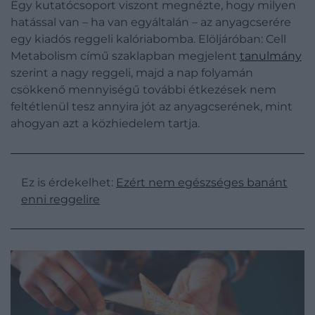
Egy kutatócsoport viszont megnézte, hogy milyen
hatással van – ha van egyáltalán – az anyagcserére
egy kiadós reggeli kalóriabomba. Elöljáróban: Cell
Metabolism című szaklapban megjelent
tanulmány
szerint a nagy reggeli, majd a nap folyamán
csökkenő mennyiségű további étkezések nem
feltétlenül tesz annyira jót az anyagcserének, mint
ahogyan azt a közhiedelem tartja.
Ez is érdekelhet:
Ezért nem egészséges banánt
enni reggelire