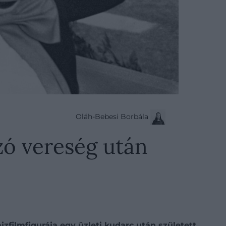
Oláh-Bebesi Borbála
ázó vereség után
jzfilmfigurája egy üzleti kudarc után született