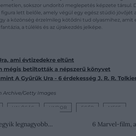
llemetlen, sokszor undorító meglepetés képzete társul.
D
ó figura lett belőle, amely végül egy egész stúdió jövőjét
ogy a közönség érzelmileg kötődni tud olyasmihez, amit el
antázia, a túlélés és az újrakezdés jelképe.
Ura, ami évtizedekre eltűnt
n mégis betiltották a népszerű könyvet
 mint A Gyűrűk Ura - 6 érdekesség J. R. R. Tolkie
 Archive/Getty Images
VALÓSÁG
UNDOR
EGÉR
MESE
d egyik legnagyobb…
6 Marvel-film,