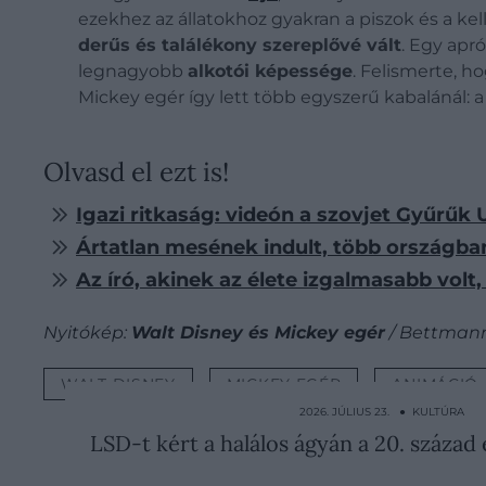
ezekhez az állatokhoz gyakran a piszok és a ke
derűs és találékony szereplővé vált
. Egy apr
legnagyobb
alkotói képessége
. Felismerte, h
Mickey egér így lett több egyszerű kabalánál: a f
Olvasd el ezt is!
Igazi ritkaság: videón a szovjet Gyűrűk 
Ártatlan mesének indult, több országba
Az író, akinek az élete izgalmasabb volt,
Nyitókép:
Walt Disney és Mickey egér
/ Bettmann
WALT DISNEY
MICKEY EGÉR
ANIMÁCIÓ
2026. JÚLIUS 23. ● KULTÚRA
LSD-t kért a halálos ágyán a 20. száza