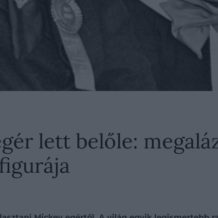
egér lett belőle: megal
figurája
asztani Mickey egértől. A világ egyik legismertebb ra