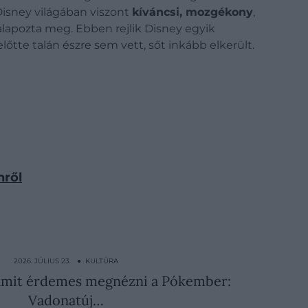
isney világában viszont
kíváncsi, mozgékony
,
 alapozta meg. Ebben rejlik Disney egyik
őtte talán észre sem vett, sőt inkább elkerült.
nről
2026. JÚLIUS 23. ● KULTÚRA
 amit érdemes megnézni a Pókember:
Vadonatúj…