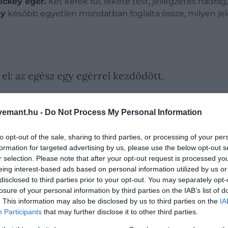
ickey egér.
Két kerek fül, fekete test, jellegzetes nadrág
ey
később egyetlen mondatban foglalta össze, milyen jel
el: az egész egy egérrel kezdődött.
emant.hu -
Do Not Process My Personal Information
to opt-out of the sale, sharing to third parties, or processing of your per
formation for targeted advertising by us, please use the below opt-out s
r selection. Please note that after your opt-out request is processed y
eing interest-based ads based on personal information utilized by us or
disclosed to third parties prior to your opt-out. You may separately opt-
losure of your personal information by third parties on the IAB’s list of
. This information may also be disclosed by us to third parties on the
IA
Participants
that may further disclose it to other third parties.