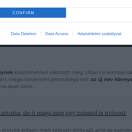
CONFIRM
Data Deletion
Data Access
Adatvédelmi szabályzat
neynek
köszönhetően változott meg. Lillian túl komolynak
nt, mégis történelmi jelentőségű lett:
az új név könnye
ra akart vinni.
artotta, de ő maga még egy tojástól is irtózott
ennyire erősen, mert teljesen átírta azt, amit az egerek