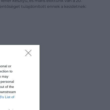
, fehér kesztyű, és máris előttünk van a 20.
entőséget tulajdonított ennek a kezdetnek:
sonal or
ection to
ou may
 personal
out of the
 downstream
B’s List of