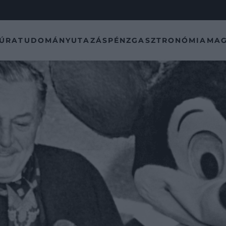
TÚRA
TUDOMÁNY
UTAZÁS
PÉNZ
GASZTRONÓMIA
MAG