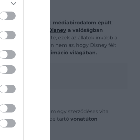
b az egyik legnagyobb
médiabirodalom épült
:
ett anekdota szerint
Disney
a valóságban
k egy részét töltötte, ezek az állatok inkább a
azolható rész azonban nem az, hogy Disney félt
tköznapi állat az animáció világában.
ájával aratott sikert, ám egy szerződéses vita
Yorkból Los Angelesbe tartó
vonatúton