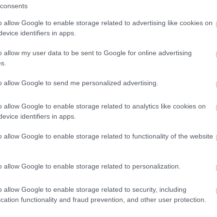
consents
o allow Google to enable storage related to advertising like cookies on
evice identifiers in apps.
san rögzíti azt a különös arányváltást, amelyből későb
énet különös feszültségét az adja, hogy egy gyakran idéz
o allow my user data to be sent to Google for online advertising
 volna meglepő: a vidéki Missouriban, ahol gyerekkorána
s.
 számítottak, mint kedves mesefiguráknak. A biztosan ig
ismerte fel, milyen
erős karakterré válhat egy apró, hé
to allow Google to send me personalized advertising.
o allow Google to enable storage related to analytics like cookies on
evice identifiers in apps.
y meséit, és ezt nem is titkolta
o allow Google to enable storage related to functionality of the website
o allow Google to enable storage related to personalization.
letett
.
Disney korábban
Oswald, a szerencsés nyúl
figur
l rendelkezik.
Új hősre volt szüksége:
1928
-ban, egy New 
o allow Google to enable storage related to security, including
ortimer egérnek
nevezett volna el.
cation functionality and fraud prevention, and other user protection.