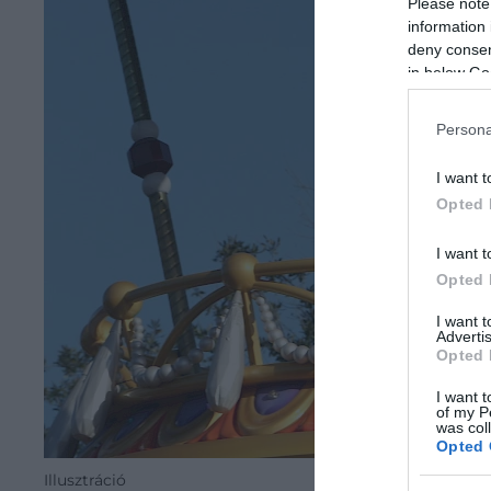
Please note
information 
deny consent
in below Go
Persona
I want t
Opted 
I want t
Opted 
I want 
Advertis
Opted 
I want t
of my P
was col
Opted 
Illusztráció