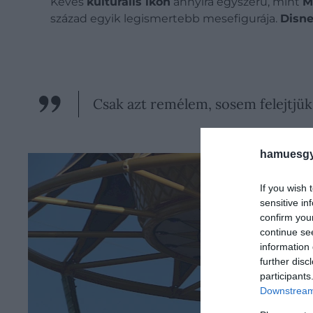
Kevés
kulturális ikon
annyira egyszerű, mint
M
század egyik legismertebb mesefigurája.
Disn
Csak azt remélem, sosem felejtjük 
hamuesgy
If you wish 
sensitive in
confirm you
continue se
information 
further disc
participants
Downstream 