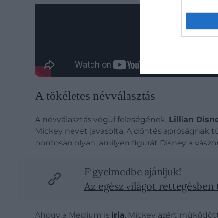
A tökéletes névválasztás
A névválasztás végül feleségének,
Lillian Dis
Mickey nevet javasolta. A döntés apróságnak tű
pontosan olyan, amilyen figurát Disney a vászon
Figyelmedbe ajánljuk!
Az egész világot rettegésben t
Ahogy a Medium is
írja
, Mickey azért működött 