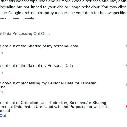
 that this website/app uses one or more Google services and may gath
including but not limited to your visit or usage behaviour. You may click 
 to Google and its third-party tags to use your data for below specifi
ogle consent section.
l Data Processing Opt Outs
o opt-out of the Sharing of my personal data.
In
o opt-out of the Sale of my Personal Data.
In
to opt-out of processing my Personal Data for Targeted
ing.
In
o opt-out of Collection, Use, Retention, Sale, and/or Sharing
ersonal Data that Is Unrelated with the Purposes for which it
lected.
Out