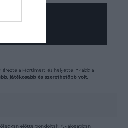
 érezte a Mortimert, és helyette inkább a
bb, játékosabb és szerethetőbb volt
,
ről sokan előtte gondoltak.
A valóságban