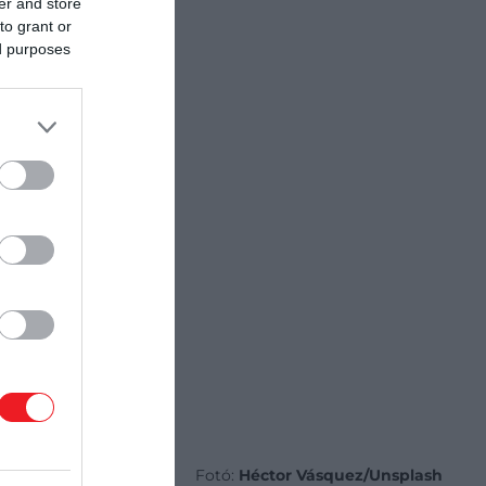
er and store
to grant or
ed purposes
Fotó:
Héctor Vásquez/Unsplash