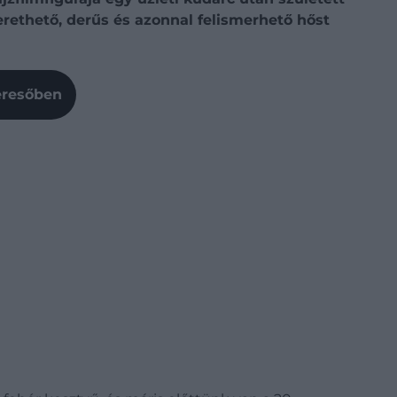
erethető, derűs és azonnal felismerhető hőst
Keresőben