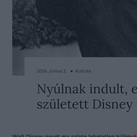
2026. június 2. ● Kultúra
Nyúlnak indult, 
született Disney 
Walt Disney
nevét ma szinte lehetetlen különvál