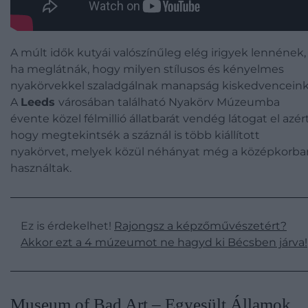
A múlt idők kutyái valószínűleg elég irigyek lennének,
ha meglátnák, hogy milyen stílusos és kényelmes
nyakörvekkel szaladgálnak manapság kiskedvenceink
A
Leeds
városában található Nyakörv Múzeumba
évente közel félmillió állatbarát vendég látogat el azért
hogy megtekintsék a száznál is több kiállított
nyakörvet, melyek közül néhányat még a középkorba
használtak.
Ez is érdekelhet!
Rajongsz a képzőművészetért?
Akkor ezt a 4 múzeumot ne hagyd ki Bécsben járva!
​Museum of Bad Art – Egyesült Államok