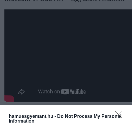
A
Massachusetts
tagállamban található
Bostonban
hamuesgyemant.hu -
Do Not Process My Personal
találjuk a Museum of Bad Artot, ahol egész biztosan
Information
nem találkozunk majd aprólékosan kidolgozott