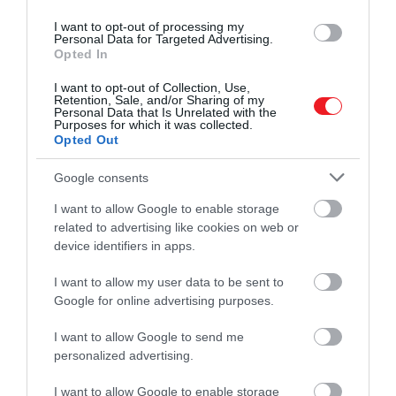
I want to opt-out of processing my
Personal Data for Targeted Advertising.
Opted In
I want to opt-out of Collection, Use,
Retention, Sale, and/or Sharing of my
Personal Data that Is Unrelated with the
Purposes for which it was collected.
Opted Out
Google consents
I want to allow Google to enable storage
related to advertising like cookies on web or
device identifiers in apps.
I want to allow my user data to be sent to
Google for online advertising purposes.
A diákok és a rohanó dolgozók megmentőjének
I want to allow Google to send me
számító ramenek széles kínálatával napjainkban már
personalized advertising.
nem csak a boltok polcain találkozhatunk, ugyanis
Oszakában
úgy gondolták: a világ egyik legnépszerű
I want to allow Google to enable storage