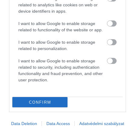
related to analytics like cookies on web or
instant étele megérdemel egy állandó otthont.
device identifiers in apps.
A Ramenmúzeum az étel megálmodója,
Momofuku
I want to allow Google to enable storage
Ando
előtt tiszteleg, aki találmányával azt szerette vol
related to functionality of the website or app.
elérni, hogy a második világháború után szegénysorb
került túlélők hozzá tudjanak jutni egy olcsó, mégis
I want to allow Google to enable storage
laktató ételhez.
related to personalization.
I want to allow Google to enable storage
related to security, including authentication
Ha tovább olvasnál:
3 budapesti kiállítás, amit
functionality and fraud prevention, and other
user protection.
semmiképp se hagyj ki idén ősszel!
CONFIRM
​Chez Galip Hajmúzeum – Törökország
Törökország középső régiójában,
Avanosban
nem
Data Deletion
Data Access
Adatvédelmi szabályzat
mindennapi látványban lehet részünk akkor, ha