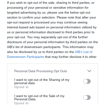
szobrokkal vagy lehengerlő festményekkel. Az alapító
If you wish to opt-out of the sale, sharing to third parties, or
célja pontosan az volt, hogy minél több olyan alkotást
processing of your personal or sensitive information for
gyűjtsenek össze, amelyekre szinte mindenki azt
targeted advertising by us, please use the below opt-out
mondaná, hogy bénák.
section to confirm your selection. Please note that after your
opt-out request is processed you may continue seeing
interest-based ads based on personal information utilized by
Az épületben több mint 600 elbaltázott műtárgy
us or personal information disclosed to third parties prior to
kapott helyet, amelyekre mi is jogosan mondhatnánk,
your opt-out. You may separately opt-out of the further
hogy „ilyet én is tudok csinálni.”
disclosure of your personal information by third parties on the
IAB’s list of downstream participants. This information may
​Kenyérmúzeum – Németország
also be disclosed by us to third parties on the
IAB’s List of
Downstream Participants
that may further disclose it to other
third parties.
A kenyérrajongók számára egyedi lehetőségnek szám
Ulm
városa, ahol egy komplett múzeumot szenteltek
Please note that this website/app uses one or more Google
Personal Data Processing Opt Outs
kenyérkészítés hatezer éves mesterségének. A 18
services and may gather and store information including but
ezernél is több kiállított darab között olyan híres festő
not limited to your visit or usage behaviour. You may click to
I want to opt-out of the Sharing of my
personal data.
műalkotásai is szerepelnek, mint például
Salvador Dal
grant or deny consent to Google and its third-party tags to
Opted In
use your data for below specified purposes in below Google
vagy
Pablo Picasso
– idézi a
Drive
a
CNN
-t.
consent section.
I want to opt-out of the Sale of my
Personal Data.
​Momofuku Ando Ramenmúzeum – Japán
Opted In