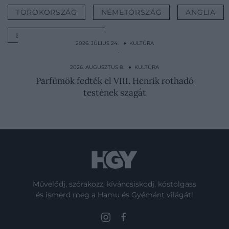
TÖRÖKORSZÁG
NÉMETORSZÁG
ANGLIA
EGYESÜLT ÁLLAMOK
2026. JÚLIUS 24. ● KULTÚRA
A trójai faló legendája: mi igaz a híres
történetből?
2026. AUGUSZTUS 8. ● KULTÚRA
Parfümök fedték el VIII. Henrik rothadó
testének szagát
Művelődj, szórakozz, kíváncsiskodj, kóstolgass
és ismerd meg a Hamu és Gyémánt világát!