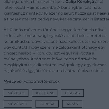
ellátogatunk a híres keramikus,
Galip Körükçü
által
létrehozott Hajmúzeumba. A barlangban található
kiállításhoz mintegy 16 ezer nő járult hozzá saját hajáva
a tincsek mellett pedig nevüket és címüket is listáztá
A különös múzeum története egyetlen francia nővel
indult, aki törökországi nyaralása alatt beleszeretett a
keramikusba. Idővel viszont haza kellett utaznia, ezért
úgy döntött, hogy szerelme zálogaként otthagy egy
tincset hajából – Körükçü ezt végül kiállította a
műhelyében. A történet idővel több nő szívét is
meglágyította, akik szintén levágtak egy-egy tincset
hajukból, és így jött létre a ma is látható bizarr tárlat.
Nyitókép: Fotó: Shutterstock
MÚZEUM
KULTÚRA
UTAZÁS
MŰVÉSZET
FURCSA
JAPÁN