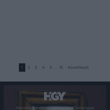
1
2
3
4
5
…
15
Következő
Művelődj, szórakozz, kíváncsiskodj, kóstolgass