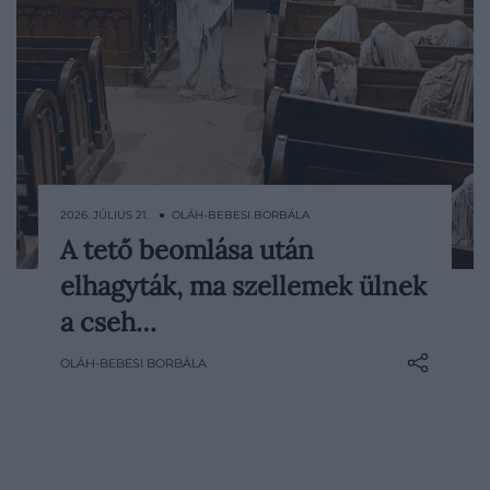
2026. JÚLIUS 21. ● OLÁH-BEBESI BORBÁLA
A tető beomlása után
Egy elhagyott templomban eleve nehéz
elhagyták, ma szellemek ülnek
teljes nyugalommal körülnézni. A
csehországi Lukovában található Szent
a cseh…
György-templomba belépve viszont még
OLÁH-BEBESI BORBÁLA
a bátrabb látogató is megtorpan: a
félhomályos padsorokban több tucat
fehér, arctalan alak ül, mintha egy rég
véget…