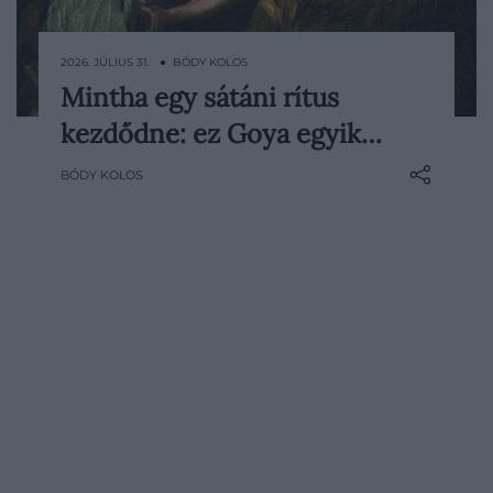
2026. JÚLIUS 31. ● BÓDY KOLOS
Mintha egy sátáni rítus
Három boszorkány lebeg az éjszakai
kezdődne: ez Goya egyik…
égbolton, közöttük egy szenvedő férfitest
látható. Állapotát rejtély övezi: nem tudni,
BÓDY KOLOS
él-e még, elrabolták-e, vagy éppen egy
rítus áldozatává válik. A földön két alak
próbál menekülni a…