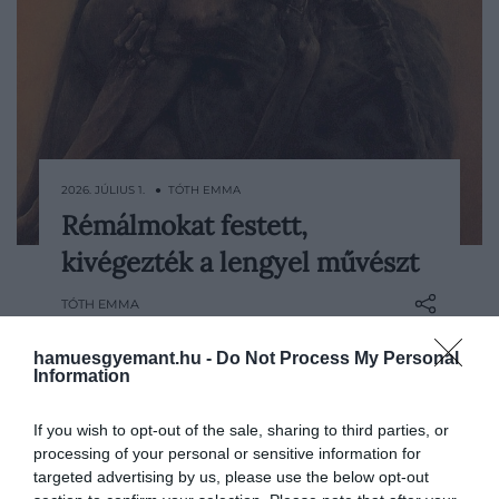
2026. JÚLIUS 1. ● TÓTH EMMA
Rémálmokat festett,
Zdzisław Beksiński neve talán sokaknak
kivégezték a lengyel művészt
ismeretlenül cseng, aki azonban
találkozott már a művész nyugtalanító
TÓTH EMMA
alkotásaival, aligha felejti el őket. A festő
képein gyakran olyan, mintha egy
hamuesgyemant.hu -
Do Not Process My Personal
apokalipszis utáni világ elevenedne meg:
Information
csontvázszerű alakok, elhagyott tájak és…
If you wish to opt-out of the sale, sharing to third parties, or
processing of your personal or sensitive information for
targeted advertising by us, please use the below opt-out