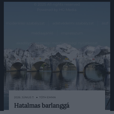
© 2025 All rights reserved.
Powered by
HG Media
.
moderálási szabályzat
adatvédelmi szabályzat
ászf
médiaajánló
impresszum
akadálymentességi megfelelőségi nyilatkozat
Lap tetejére
2026. JÚNIUS 7. ● TÓTH EMMA
Hatalmas barlanggá
Egy különleges művészeti installáció
változtatták Párizs legrégebbi