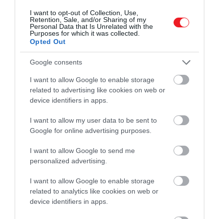
I want to opt-out of Collection, Use,
Retention, Sale, and/or Sharing of my
Personal Data that Is Unrelated with the
Purposes for which it was collected.
Opted Out
Google consents
I want to allow Google to enable storage
related to advertising like cookies on web or
device identifiers in apps.
I want to allow my user data to be sent to
Google for online advertising purposes.
I want to allow Google to send me
2026. JÚNIUS 25. ● BÓDY KOLOS
personalized advertising.
Olyan részletek rejtőznek a
Számtalan olyan műalkotást ismerünk,
középkori festményen,
I want to allow Google to enable storage
amelyek szépségükkel nyűgöznek le.
related to analytics like cookies on web or
Léteznek azonban olyanok is, amelyek
amiket…
device identifiers in apps.
inkább kérdéseket vetnek fel. Jan van
BÓDY KOLOS