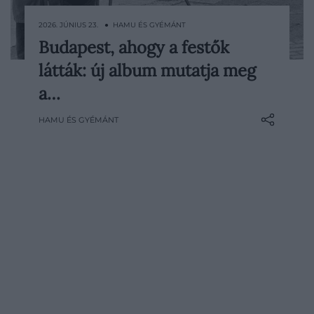
2026. JÚNIUS 23. ● HAMU ÉS GYÉMÁNT
Budapest, ahogy a festők
Megjelent a Budapest a festők szemével
látták: új album mutatja meg
című művészeti album, amely a főváros
több mint 150 éves történetét követi
a…
végig festményeken, grafikákon és archív
HAMU ÉS GYÉMÁNT
fotókon keresztül. A Kieselbach Galéria új
kötete mellé kiállítás is nyílt, ahol…