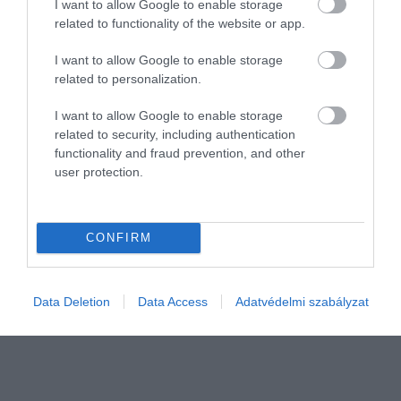
Eyck egyik legismertebb festménye, a
I want to allow Google to enable storage
Szűz Mária és a gyermek Joris van der
related to functionality of the website or app.
Paele kanonokkal épp az utóbbi
I want to allow Google to enable storage
kategóriába…
related to personalization.
I want to allow Google to enable storage
related to security, including authentication
functionality and fraud prevention, and other
user protection.
CONFIRM
Data Deletion
Data Access
Adatvédelmi szabályzat