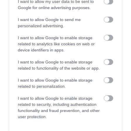
közel 200 milliárd forintot jelent.
I want to allow my user data to be sent to
Google for online advertising purposes.
A rajongóknak azonban még várniuk kell egy
I want to allow Google to send me
darabig, amíg Downey Jr.-t újra a mozivásznon
personalized advertising.
láthatják, az Avengers:Doomsday ugyanis a tervek
szerint
csak 2026 májusban kerül majd a
I want to allow Google to enable storage
mozikba
.
related to analytics like cookies on web or
device identifiers in apps.
Nyitókép:
A színész milliárdos összeget kap majd
az alakításért
/ Getty Images
I want to allow Google to enable storage
related to functionality of the website or app.
MARVEL
MARVEL CINEMATIC UNIVERSE
I want to allow Google to enable storage
related to personalization.
MARVEL STUDIOS
ROBERT DOWNEY JR.
I want to allow Google to enable storage
BOSSZÚÁLLÓK
GÁZSI
KULTÚRA
related to security, including authentication
2026. JÚLIUS 10. ● KULTÚRA
functionality and fraud prevention, and other
82 évet élt le úgy a szerzetes, hogy soha
user protection.
nem látott nőt
2026. JÚLIUS 14. ● KULTÚRA
Tetoválások és levágott kisujjak: így