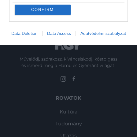
bizonyították…
CONFIRM
Data Deletion
Data Access
Adatvédelmi szabályzat
Művelődj, szórakozz, kíváncsiskodj, kóstolgass
és ismerd meg a Hamu és Gyémánt világát!
ROVATOK
Kultúra
Tudomány
Utazás