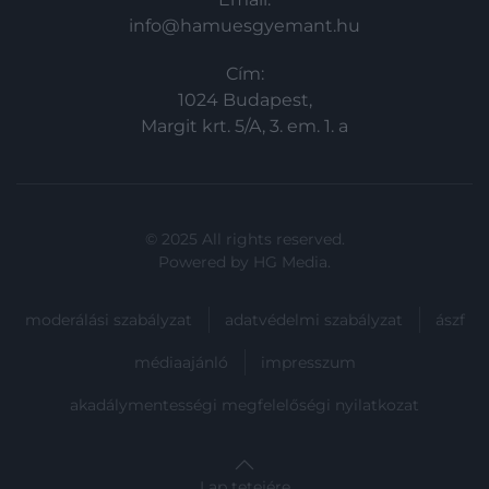
info@hamuesgyemant.hu
Cím:
1024 Budapest,
Margit krt. 5/A, 3. em. 1. a
© 2025 All rights reserved.
Powered by
HG Media
.
moderálási szabályzat
adatvédelmi szabályzat
ászf
médiaajánló
impresszum
akadálymentességi megfelelőségi nyilatkozat
Lap tetejére