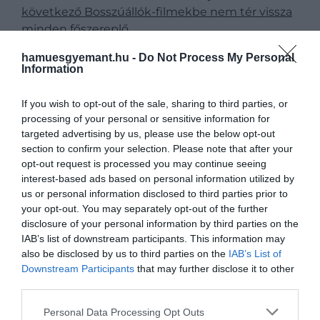
következő Bosszúállók-filmekbe nem tér vissza
minden főszereplő
hamuesgyemant.hu -
Do Not Process My Personal
Information
A színész, aki csak és kizárólag úgy volt hajlandó
If you wish to opt-out of the sale, sharing to third parties, or
elvállalni a szerepet, ha az eddigi Bosszúállok-
processing of your personal or sensitive information for
filmeket rendező
Anthony Russo
és
Joseph Russo
targeted advertising by us, please use the below opt-out
ülnek újra a rendezői székbe, ezen felül hatalmas
section to confirm your selection. Please note that after your
fizetést is remélhet majd a forgatásokért.
opt-out request is processed you may continue seeing
interest-based ads based on personal information utilized by
A
Maxim
információi szerint a két rendező összesen
us or personal information disclosed to third parties prior to
közel 80 millió dollárt, vagyis 29 milliárd forintnak
your opt-out. You may separately opt-out of the further
megfelelő összeget vehetnek majd fel, de Robert
disclosure of your personal information by third parties on the
IAB’s list of downstream participants. This information may
Downey Jr. még ennél is nagyobb gázsira számíthat.
also be disclosed by us to third parties on the
IAB’s List of
Downstream Participants
that may further disclose it to other
A portál szerint a színész a szerepért közel 100 millió
third parties.
dollárt, tehát 36 milliárd forintos összeget zsebel
majd be.
Please note that this website/app uses one or more Google
Personal Data Processing Opt Outs