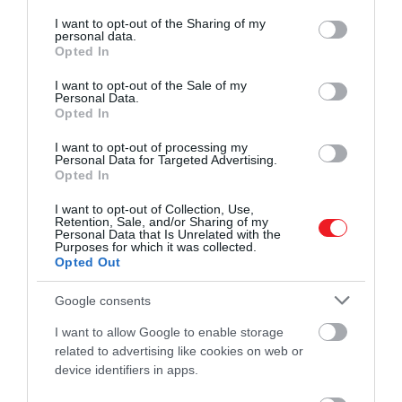
services and may gather and store information including but
not limited to your visit or usage behaviour. You may click to
I want to opt-out of the Sharing of my
personal data.
grant or deny consent to Google and its third-party tags to
Opted In
Ezt is olvasd el!
A Marvel- és DC-univerzumon
use your data for below specified purposes in below Google
túl: 4 szuperhősfilm, amit látnod kell!
consent section.
I want to opt-out of the Sale of my
Personal Data.
Opted In
I want to opt-out of processing my
Ezen felül természetesen jár neki minden, ami egy
Personal Data for Targeted Advertising.
hollywoodi szupersztárt megillet. Vagyis
Opted In
kap külön
magángépet, saját testőrséget és egy külön
I want to opt-out of Collection, Use,
lakóautót is
. A portál emlékeztet, hogy az egykor
Retention, Sale, and/or Sharing of my
Personal Data that Is Unrelated with the
drogrproblémákkal küzdő színész messze a
Purposes for which it was collected.
legjobban fizetett Marvel-sztár.
Opted Out
Google consents
Az ezidáig összesen tíz szuperhősfilmben
felbukkanó színész
I want to allow Google to enable storage
related to advertising like cookies on web or
eddig összesen körülbelül 5-600 millió dollár körüli
device identifiers in apps.
összeget keresett az alakításával. Ez átszámolva