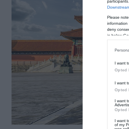
participants
Downstream 
Please note
information 
deny consent
in below Go
Persona
I want t
Opted 
I want t
Opted 
I want 
Advertis
Opted 
I want t
of my P
was col