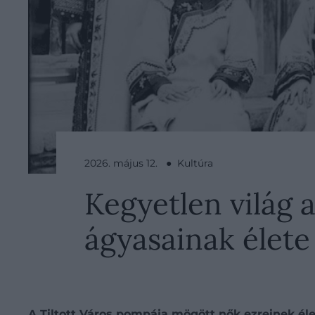
2026. május 12. ● Kultúra
Kegyetlen világ a
ágyasainak élete 
A Tiltott Város pompája mögött nők ezreinek élete