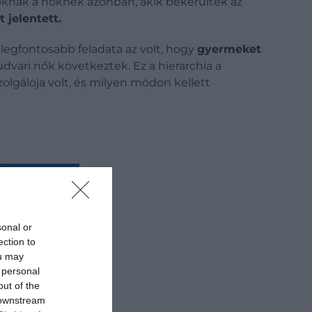
azoknak a nőknek azonban, akik bekerültek az
 jelentett.
 legfontosabb feladata az volt, hogy
gyermeket
udvari nők következtek. Ez a hierarchia a
zolgálója volt, és milyen módon kellett
sonal or
ection to
ou may
 personal
out of the
 downstream