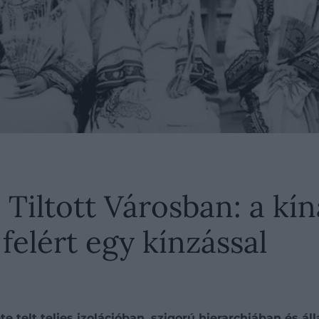
 Tiltott Városban: a kín
felért egy kínzással
 telt teljes izolációban, szigorú hierarchiában és ál