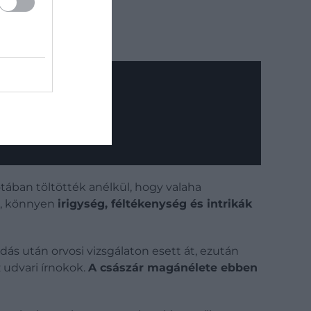
tában töltötték anélkül, hogy valaha
ét, könnyen
irigység, féltékenység és intrikák
odás után orvosi vizsgálaton esett át, ezután
z udvari írnokok.
A császár magánélete ebben