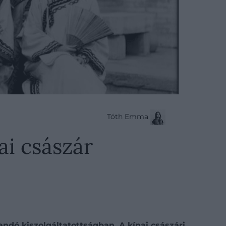
Tóth Emma
ai császár
landó kiszolgáltatottságban. A kínai császári