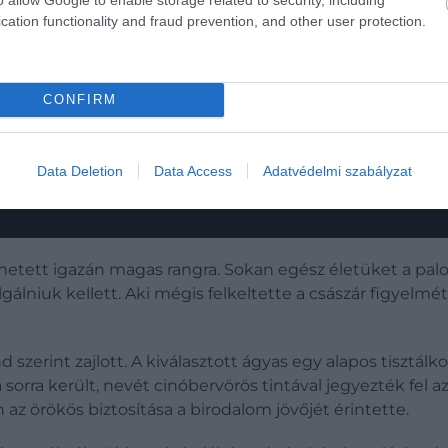
cation functionality and fraud prevention, and other user protection.
CONFIRM
Data Deletion
Data Access
Adatvédelmi szabályzat
etett igazán magas rangra. Sokan egész életüket a palo
zolgálniuk kellett. Aki mégis felkeltette a császár figyelm
d szerint zajlott. A kiválasztott ágyas egy alapos tisztálk
 sorra került, nevét cinóbervörös tintával jegyezték fel a
n az örökös biztosítása a birodalom jövőjét érintette.