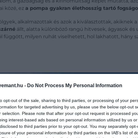
 hatalom, a gazdagság és a kifinomultság képét mutatta, 
ai közé, ez
a pompa gyakran élethosszig tartó fogságot
ölgyek, alkalmazottak és azok a kiválasztottak, akiknek a
szárné
állt, alatta különböző rangú hitvesek, ágyasok és 
 függött, milyen ruhát viselhetett, hol lakhatott, hány s
emant.hu -
Do Not Process My Personal Information
to opt-out of the sale, sharing to third parties, or processing of your per
formation for targeted advertising by us, please use the below opt-out s
r selection. Please note that after your opt-out request is processed y
eing interest-based ads based on personal information utilized by us or
disclosed to third parties prior to your opt-out. You may separately opt-
losure of your personal information by third parties on the IAB’s list of