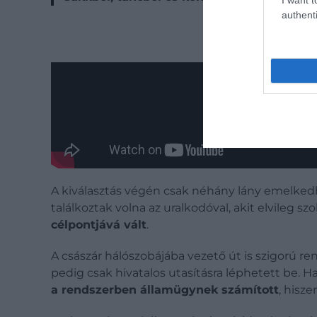
authenti
A kiválasztás végén csak néhány lány emelkedh
találkoztak volna az uralkodóval, akit elvileg s
célpontjává vált
.
A császár hálószobájába vezető út is szigorú ren
pedig csak hivatalos utasításra léphetett be. Ha
a rendszerben államügynek számított
, hisze