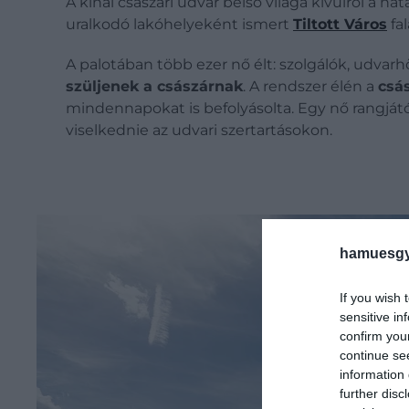
A kínai császári udvar belső világa kívülről a
uralkodó lakóhelyeként ismert
Tiltott Város
fal
A palotában több ezer nő élt: szolgálók, udvarh
szüljenek a császárnak
. A rendszer élén a
csá
mindennapokat is befolyásolta. Egy nő rangjától
viselkednie az udvari szertartásokon.
hamuesgy
If you wish 
sensitive in
confirm you
continue se
information 
further disc