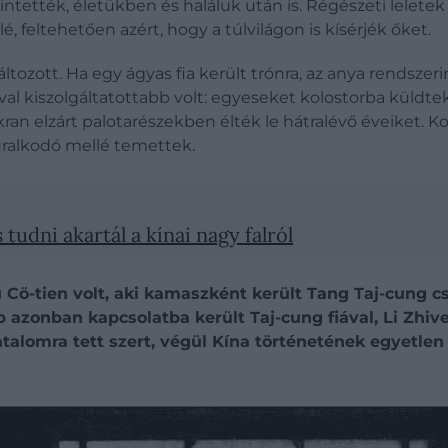
intették, életükben és haláluk után is. Régészeti lelete
, feltehetően azért, hogy a túlvilágon is kísérjék őket.
tozott. Ha egy ágyas fia került trónra, az anya rendszeri
 kiszolgáltatottabb volt: egyeseket kolostorba küldtek,
an elzárt palotarészekben élték le hátralévő éveiket. Korá
ralkodó mellé temettek.
 tudni akartál a kínai nagy falról
 Cö-tien volt, aki kamaszként került Tang Taj-cung c
 azonban kapcsolatba került Taj-cung fiával, Li Zhive
alomra tett szert, végül Kína történetének egyetlen n