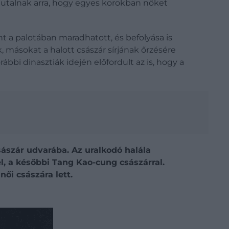
k utalnak arra, hogy egyes korokban nőket
nt a palotában maradhatott, és befolyása is
 másokat a halott császár sírjának őrzésére
bbi dinasztiák idején előfordult az is, hogy a
sászár udvarába. Az uralkodó halála
l, a későbbi Tang Kao-cung császárral.
ői császára lett.