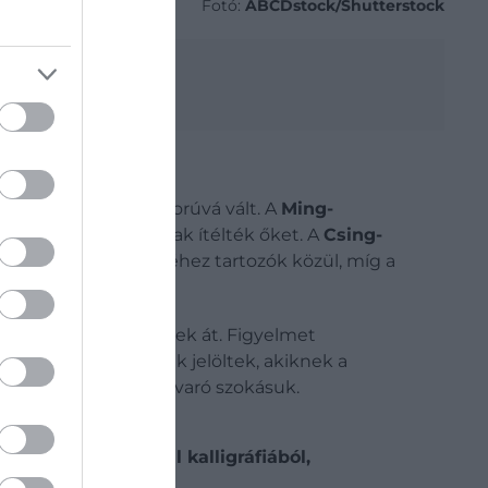
Fotó:
ABCDstock/Shutterstock
nban különösen szigorúvá vált. A
Ming-
 fizikailag alkalmasnak ítélték őket. A
Csing-
yolc Zászló rendszeréhez tartozók közül, míg a
es vizsgálatokon estek át. Figyelmet
orrások szerint voltak jelöltek, akiknek a
gy van-e bármilyen zavaró szokásuk.
kedniük. Ezen felül kalligráfiából,