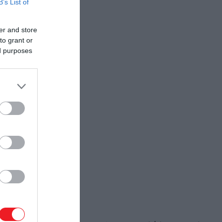
B’s List of
er and store
to grant or
ed purposes