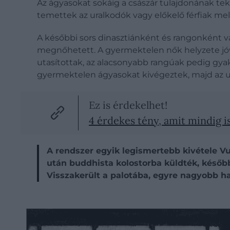
Az ágyasokat sokáig a császár tulajdonának tek
temettek az uralkodók vagy előkelő férfiak mellé
A későbbi sors dinasztiánként és rangonként vál
megnőhetett. A gyermektelen nők helyzete jóval
utasítottak, az alacsonyabb rangúak pedig gyakr
gyermektelen ágyasokat kivégeztek, majd az u
Ez is érdekelhet!
4 érdekes tény, amit mindig is
A rendszer egyik legismertebb kivétele Vu
után buddhista kolostorba küldték, később
Visszakerült a palotába, egyre nagyobb hat