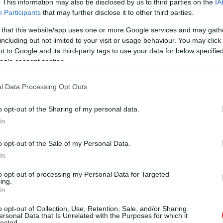
. This information may also be disclosed by us to third parties on the
IA
Participants
that may further disclose it to other third parties.
 that this website/app uses one or more Google services and may gath
including but not limited to your visit or usage behaviour. You may click 
 to Google and its third-party tags to use your data for below specifi
ogle consent section.
l Data Processing Opt Outs
o opt-out of the Sharing of my personal data.
In
o opt-out of the Sale of my Personal Data.
In
to opt-out of processing my Personal Data for Targeted
ing.
In
o opt-out of Collection, Use, Retention, Sale, and/or Sharing
ersonal Data that Is Unrelated with the Purposes for which it
lected.