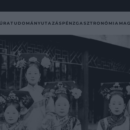
TÚRA
TUDOMÁNY
UTAZÁS
PÉNZ
GASZTRONÓMIA
MAG