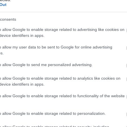
Out
consents
aspark maradványait találták meg Kínában
o allow Google to enable storage related to advertising like cookies on
evice identifiers in apps.
o allow my user data to be sent to Google for online advertising
s.
dinasztiák idején megjelent, a Ming- és Csing-korban azo
k be a kiválasztási folyamatba, akik nem voltak férjnél, és
to allow Google to send me personalized advertising.
mongol családok lányait választották ki, elsősorban a N
o allow Google to enable storage related to analytics like cookies on
evice identifiers in apps.
rték a Tiltott Város
Shenwu
nevű kapujához, ahol részlet
agukra, de még az alvási szokásaikat is megvizsgálták. A f
o allow Google to enable storage related to functionality of the website
hogy kiderüljön, horkolnak-e, sokat mozognak-e éjjel, va
o allow Google to enable storage related to personalization.
ell járniuk, beszélniük, ülniük, meghajolniuk és visel
t vettek.
o allow Google to enable storage related to security, including