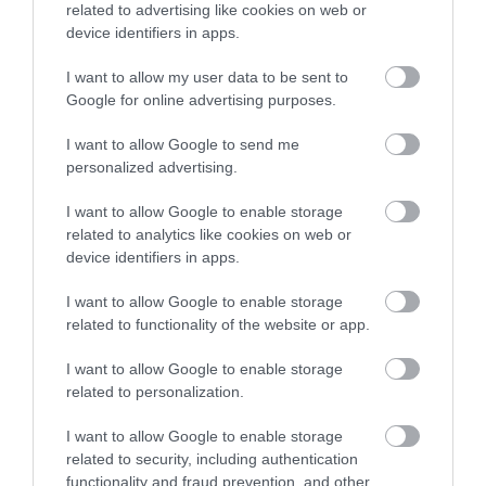
related to advertising like cookies on web or
device identifiers in apps.
I want to allow my user data to be sent to
Google for online advertising purposes.
I want to allow Google to send me
personalized advertising.
Kamilla királyné és Károly király
I want to allow Google to enable storage
Fotó:
Alessia Pierdomenico/Shutterstock
related to analytics like cookies on web or
device identifiers in apps.
Ezt is olvasd el!
I want to allow Google to enable storage
„A családunk nem boldogulna nélküle” –
related to functionality of the website or app.
Vilmos herceg meghatóan beszélt
Katalinról
I want to allow Google to enable storage
related to personalization.
A pénzügyi jelentés egy másik újdonságra is fényt
I want to allow Google to enable storage
derített.
Első alkalommal hozták nyilvánosságra
related to security, including authentication
Károly király és Vilmos walesi herceg személyes
functionality and fraud prevention, and other