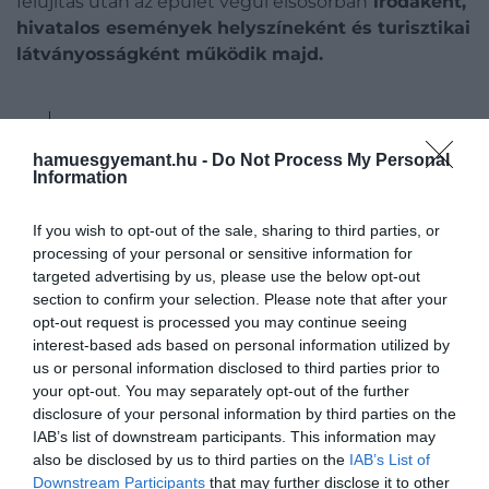
felújítás után az épület végül elsősorban
irodaként,
hivatalos események helyszíneként és turisztikai
látványosságként működik majd.
A Buckingham-palota jelentőségét éppen az
adta, hogy az emberek a mindenkori
hamuesgyemant.hu -
Do Not Process My Personal
Information
uralkodó otthonaként tekintettek rá. Ha ez
megszűnik, az épület inkább múzeummá
If you wish to opt-out of the sale, sharing to third parties, or
válhat, ami hosszabb távon a turisták
processing of your personal or sensitive information for
érdeklődésére is hatással lehet.
targeted advertising by us, please use the below opt-out
section to confirm your selection. Please note that after your
opt-out request is processed you may continue seeing
interest-based ads based on personal information utilized by
A palota illetékesei ugyanakkor hangsúlyozzák,
us or personal information disclosed to third parties prior to
hogy a döntés része
a monarchia fokozatos
your opt-out. You may separately opt-out of the further
modernizációjának
.
Mivel az uralkodópár nem lakja
disclosure of your personal information by third parties on the
IAB’s list of downstream participants. This information may
majd állandó jelleggel,
a Buckingham-palota
az
also be disclosed by us to third parties on the
IAB’s List of
eddiginél hosszabb időszakokban nyílhat meg a
Downstream Participants
that may further disclose it to other