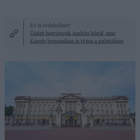
Ez is érdekelhet!
Újabb botrányok András körül, már
Károly lemondása is téma a palotában