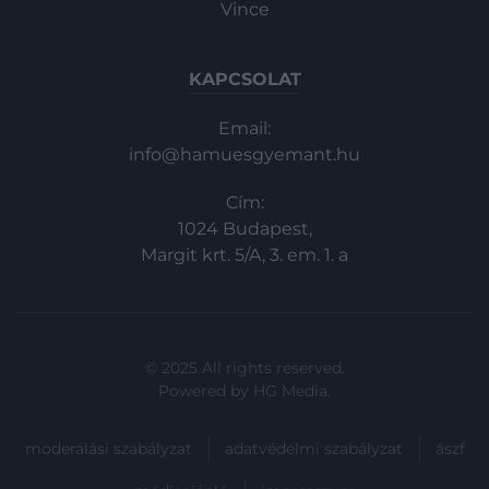
Vince
KAPCSOLAT
Email:
info@hamuesgyemant.hu
Cím:
1024 Budapest,
Margit krt. 5/A, 3. em. 1. a
© 2025 All rights reserved.
Powered by
HG Media
.
moderálási szabályzat
adatvédelmi szabályzat
ászf