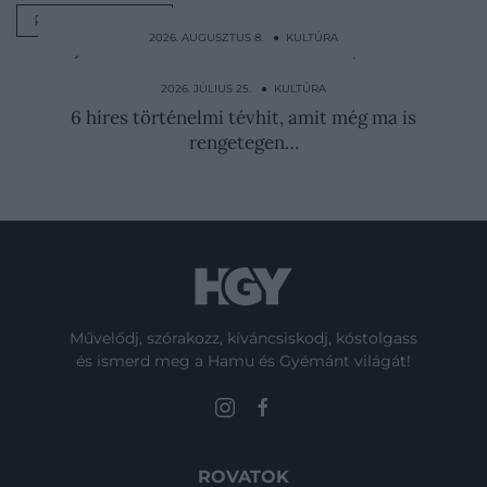
ROYAL FAMILY
2026. AUGUSZTUS 8. ● KULTÚRA
Éhség, kannibalizmus és boszorkányok: a
Jancsi és Juliska…
2026. JÚLIUS 25. ● KULTÚRA
6 híres történelmi tévhit, amit még ma is
rengetegen…
Művelődj, szórakozz, kíváncsiskodj, kóstolgass
és ismerd meg a Hamu és Gyémánt világát!
ROVATOK