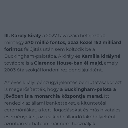
III. Károly király
a 2027 tavaszára befejeződő,
mintegy
370 millió fontos, azaz közel 152 milliárd
forintos
felújítás után sem költözik be a
Buckingham-palotába. A király és
Kamilla királyné
továbbra is a
Clarence House-ban él majd
, amely
2003 óta szolgál londoni rezidenciájukként.
Az éves királyi pénzügyi jelentés bemutatásakor azt
is megerősítették, hogy
a Buckingham-palota a
jövőben is
a monarchia központja marad
.
Itt
rendezik az állami banketteket, a kitüntetési
ceremóniákat, a kerti fogadásokat és más hivatalos
eseményeket, az uralkodó állandó lakóhelyeként
azonban várhatóan már nem használják.