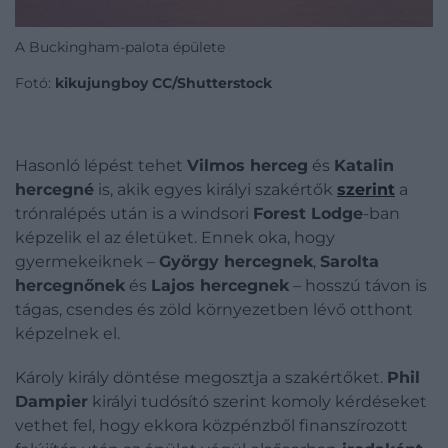
A Buckingham-palota épülete
Fotó:
kikujungboy CC/Shutterstock
Hasonló lépést tehet
Vilmos herceg
és
Katalin
hercegné
is, akik egyes királyi szakértők
szerint
a
trónralépés után is a windsori
Forest Lodge
-ban
képzelik el az életüket. Ennek oka, hogy
gyermekeiknek –
György hercegnek
,
Sarolta
hercegnőnek
és
Lajos hercegnek
– hosszú távon is
tágas, csendes és zöld környezetben lévő otthont
képzelnek el.
Károly király döntése megosztja a szakértőket.
Phil
Dampier
királyi tudósító szerint komoly kérdéseket
vethet fel, hogy ekkora közpénzből finanszírozott