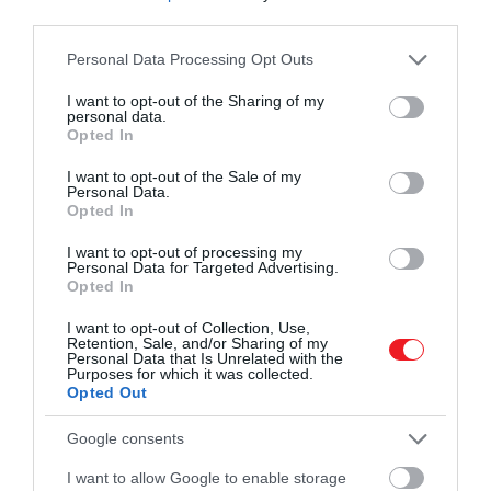
látogatók előtt
. Az
Express
szerint jelenleg évente
third parties.
mindössze
tizenegy héten keresztül fogad
Please note that this website/app uses one or more Google
turistákat
.
Personal Data Processing Opt Outs
services and may gather and store information including but
not limited to your visit or usage behaviour. You may click to
I want to opt-out of the Sharing of my
A 775 szobás épület 1837,
Viktória királynő
trónra
personal data.
grant or deny consent to Google and its third-party tags to
lépése óta számít a brit uralkodók hivatalos
Opted In
use your data for below specified purposes in below Google
rezidenciájának.
II. Erzsébet királynő
2020
consent section.
I want to opt-out of the Sale of my
márciusában, a koronavírus-járvány kezdetén
Personal Data.
elhagyta az épületet
, és egészségi állapota miatt
Opted In
már nem költözött vissza. A hivatalos
I want to opt-out of processing my
nyilvántartások szerint utoljára 2020. március 18-án
Personal Data for Targeted Advertising.
Opted In
aludt brit uralkodó a Buckingham-palotában.
I want to opt-out of Collection, Use,
Retention, Sale, and/or Sharing of my
Personal Data that Is Unrelated with the
Purposes for which it was collected.
Opted Out
Google consents
I want to allow Google to enable storage