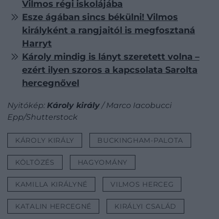
Vilmos régi iskolájába
Esze ágában sincs békülni! Vilmos
királyként a rangjaitól is megfosztaná
Harryt
Károly mindig is lányt szeretett volna –
ezért ilyen szoros a kapcsolata Sarolta
hercegnővel
Nyitókép:
Károly király
/ Marco Iacobucci
Epp/Shutterstock
KÁROLY KIRÁLY
BUCKINGHAM-PALOTA
KÖLTÖZÉS
HAGYOMÁNY
KAMILLA KIRÁLYNÉ
VILMOS HERCEG
KATALIN HERCEGNÉ
KIRÁLYI CSALÁD