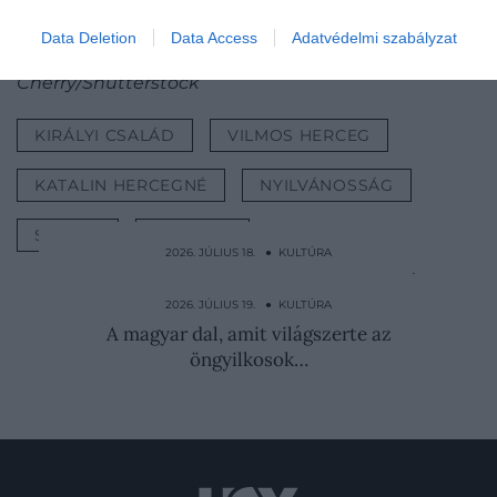
a királyné szerepére
Data Deletion
Data Access
Adatvédelmi szabályzat
Nyitókép:
Vilmos herceg és Katalin hercegné
/ Eua
Cherry/Shutterstock
KIRÁLYI CSALÁD
VILMOS HERCEG
KATALIN HERCEGNÉ
NYILVÁNOSSÁG
SZEREP
FELADAT
2026. JÚLIUS 18. ● KULTÚRA
600 éve ütlegelik, köpködik és fojtogatják
Kína…
2026. JÚLIUS 19. ● KULTÚRA
A magyar dal, amit világszerte az
öngyilkosok…