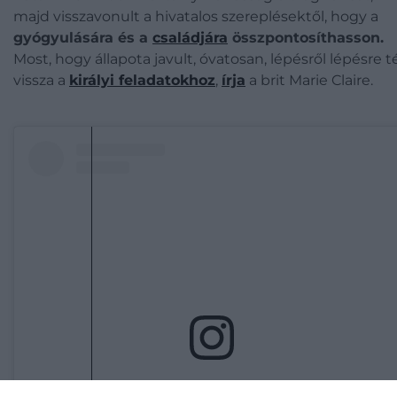
majd visszavonult a hivatalos szereplésektől, hogy a
gyógyulására és a
családjára
összpontosíthasson.
Most, hogy állapota javult, óvatosan, lépésről lépésre t
vissza a
királyi feladatokhoz
,
írja
a brit Marie Claire.
A bejegyzés megtekintése az Instagramon