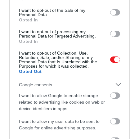
use your data for below specified purposes in below Google
felesége állapotáról és a rá nehezedő nyomásról.
consent section.
I want to opt-out of the Sale of my
Personal Data.
Opted In
I want to opt-out of processing my
Personal Data for Targeted Advertising.
Elképesztő anya és elképesztő feleség, a
Opted In
családunk szó szerint nem boldogulna nélküle.
I want to opt-out of Collection, Use,
Csodálatos, tényleg az.
Retention, Sale, and/or Sharing of my
Personal Data that Is Unrelated with the
Purposes for which it was collected.
Vilmos
azt is hozzátette,
nagyon büszke arra, ahogy
Opted Out
a walesi hercegné egyre aktívabban vesz részt a
Google consents
királyi teendőkben
, miközben arra is ügyelniük kell,
hogy ne vállaljon túl sokat egyszerre. A jövőbeli külföld
I want to allow Google to enable storage
utakról szólva úgy fogalmazott, Katalin lassan újra
related to advertising like cookies on web or
visszatér ezekhez a feladatokhoz, miközben
a pihené
device identifiers in apps.
és az egészsége továbbra is elsődleges szempont.
I want to allow my user data to be sent to
Google for online advertising purposes.
Figyelmedbe ajánljuk!