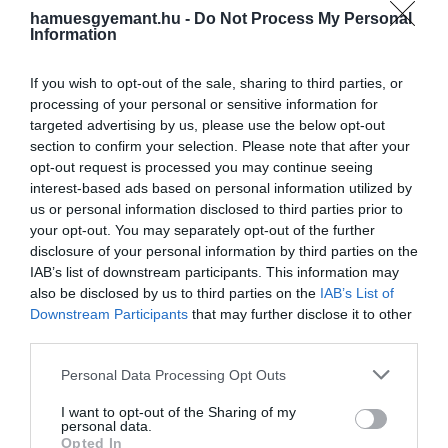
hamuesgyemant.hu -
Do Not Process My Personal
Information
If you wish to opt-out of the sale, sharing to third parties, or
processing of your personal or sensitive information for
targeted advertising by us, please use the below opt-out
section to confirm your selection. Please note that after your
opt-out request is processed you may continue seeing
interest-based ads based on personal information utilized by
us or personal information disclosed to third parties prior to
The Prince and Princess of Wales (@princeandprincessofwales) által megosztott bejegyzés
your opt-out. You may separately opt-out of the further
disclosure of your personal information by third parties on the
IAB’s list of downstream participants. This information may
also be disclosed by us to third parties on the
IAB’s List of
Downstream Participants
that may further disclose it to other
third parties.
Ez is érdekelhet!
Így segített II. Erzsébet Katalinnak és
Please note that this website/app uses one or more Google
Personal Data Processing Opt Outs
Vilmosnak a szakításuk után
services and may gather and store information including but
not limited to your visit or usage behaviour. You may click to
I want to opt-out of the Sharing of my
personal data.
grant or deny consent to Google and its third-party tags to
Opted In
Vilmos herceg
a Heart FM élő adásában beszélt a