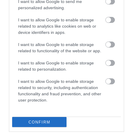
I want to allow Google to send me
Ilyen valójában Katalin hercegné a kulisszák
personalized advertising.
mögött – megszólaltak a királyi szakértők
I want to allow Google to enable storage
related to analytics like cookies on web or
A hercegné olaszországi útját sokan fontos jelzésként
device identifiers in apps.
értékelték:
Katalin jelenléte újra látványos a
Windsor-ház nyilvános életében
, de a tempója
I want to allow Google to enable storage
továbbra is óvatos. Vilmos szavai alapján a család
related to functionality of the website or app.
számára most a tartós, kiegyensúlyozott felépülés a
legfontosabb.
I want to allow Google to enable storage
related to personalization.
Olvasd el ezt is!
I want to allow Google to enable storage
related to security, including authentication
Katalin nyomdokaiba léphet egyetlen lánya
functionality and fraud prevention, and other
user protection.
Sarolta hercegnő
Ez ijesztette meg Katalint, mikor
megismerkedett Vilmos herceggel
CONFIRM
Katalin hercegné finoman jelezte: készen ál