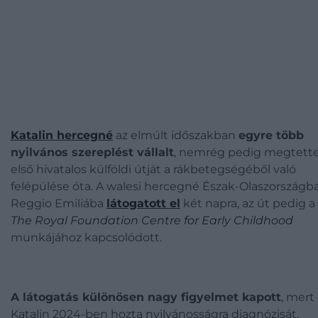
Katalin hercegné
az elmúlt időszakban
egyre több
nyilvános szereplést vállalt
, nemrég pedig megtett
első hivatalos külföldi útját a rákbetegségéből való
felépülése óta. A walesi hercegné Észak-Olaszországba
Reggio Emiliába
látogatott el
két napra, az út pedig a
The Royal Foundation Centre for Early Childhood
munkájához kapcsolódott.
A látogatás különösen nagy figyelmet kapott
, mert
Katalin 2024-ben hozta nyilvánosságra diagnózisát,