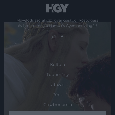
Művelődj, szórakozz, kíváncsiskodj, kóstolgass
és ismerd meg a Hamu és Gyémánt világát!
ROVATOK
Kultúra
Tudomány
Utazás
Pénz
Gasztronómia
Magazin