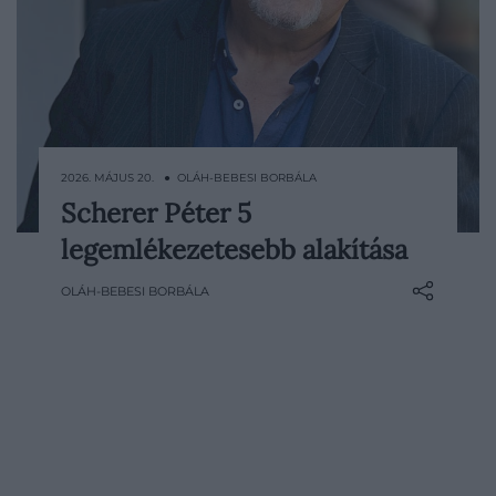
2026. MÁJUS 20. ● OLÁH-BEBESI BORBÁLA
Scherer Péter 5
Meghalt Scherer Péter Jászai Mari-díjas
legemlékezetesebb alakítása
színművész, a magyar színházi és filmes
élet egyik legkarakteresebb alakja. 5
OLÁH-BEBESI BORBÁLA
emlékezetes alakításával idézzük fel a 64
éves korában elhunyt művész…