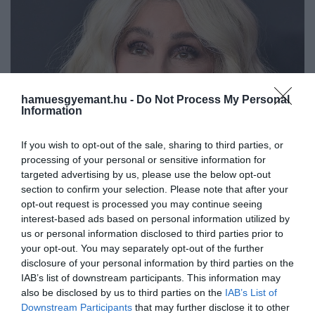
hamuesgyemant.hu -
Do Not Process My Personal
Information
If you wish to opt-out of the sale, sharing to third parties, or
processing of your personal or sensitive information for
targeted advertising by us, please use the below opt-out
section to confirm your selection. Please note that after your
opt-out request is processed you may continue seeing
2026. MÁJUS 20. ● TÓTH EMMA
interest-based ads based on personal information utilized by
Cher 80 éves: 5 emlékezetes
us or personal information disclosed to third parties prior to
Szinte hihetetlen, de 80 éves lett a
your opt-out. You may separately opt-out of the further
film egy valódi hollywoodi…
kortalan legenda, Cher, akire a legtöbben
disclosure of your personal information by third parties on the
ma már elsősorban popkulturális
IAB’s list of downstream participants. This information may
TÓTH EMMA
ikonként és folyamatosan megújuló
also be disclosed by us to third parties on the
IAB’s List of
Downstream Participants
that may further disclose it to other
előadóként gondolnak, pedig filmes