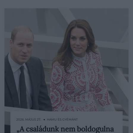
2026. MÁJUS 27. ● HAMU ÉS GYÉMÁNT
„A családunk nem boldogulna
Katalin hercegné fokozatosan tér vissza a