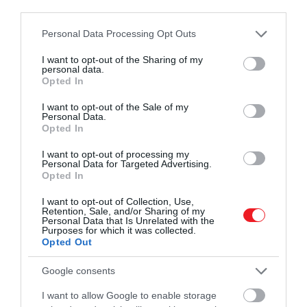
third parties.
pályája hasonlóan figyelemre méltó.
Karrierje során bebizonyította, hogy a
Please note that this website/app uses one or more Google
Personal Data Processing Opt Outs
színpadon megszokott erőteljes
services and may gather and store information including but
not limited to your visit or usage behaviour. You may click to
I want to opt-out of the Sharing of my
jelenlétét a…
personal data.
grant or deny consent to Google and its third-party tags to
Opted In
use your data for below specified purposes in below Google
consent section.
I want to opt-out of the Sale of my
Personal Data.
Opted In
I want to opt-out of processing my
Personal Data for Targeted Advertising.
Opted In
I want to opt-out of Collection, Use,
Retention, Sale, and/or Sharing of my
Personal Data that Is Unrelated with the
Purposes for which it was collected.
Opted Out
Google consents
I want to allow Google to enable storage