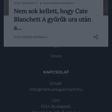
2026. FEBRUÁR 27. ● OLÁH-BEBESI BORBÁLA
Nem sok kellett, hogy Cate
Majdnem egy szakállas törp szerepében is
HG MEDIA
Blanchett A gyűrűk ura után
láthattuk volna a világhírű színésznőt A
Hobbitban – Cate Blanchett maga vetette
a…
Magazin-előfizetés
fel az ötletet Peter Jacksonnak.
Haszon
OLÁH-BEBESI BORBÁLA
In
Vince
KAPCSOLAT
Email:
info@hamuesgyemant.hu
Cím:
1024 Budapest,