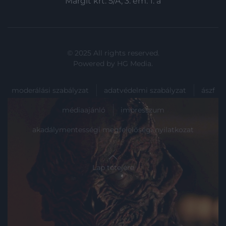
Margit krt. 5/A, 3. em. 1. a
© 2025 All rights reserved.
Powered by
HG Media
.
moderálási szabályzat
adatvédelmi szabályzat
ászf
médiaajánló
impresszum
akadálymentességi megfelelőségi nyilatkozat
Lap tetejére